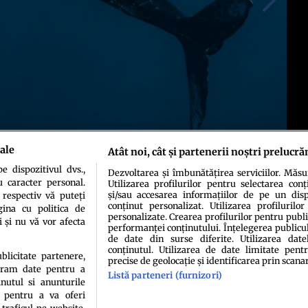
ale
Atât noi, cât și partenerii noștri prelucră
 dispozitivul dvs.,
Dezvoltarea și îmbunătățirea serviciilor. Măs
u caracter personal.
Utilizarea profilurilor pentru selectarea conț
și/sau accesarea informațiilor de pe un dispo
 respectiv vă puteți
conținut personalizat. Utilizarea profilurilor
ina cu politica de
personalizate. Crearea profilurilor pentru publ
i și nu vă vor afecta
performanței conținutului. Înțelegerea publiculu
de date din surse diferite. Utilizarea date
conținutul. Utilizarea de date limitate pentr
ublicitate partenere,
precise de geolocație și identificarea prin scana
ucram date pentru a
Listă parteneri (furnizori)
idenţialitate
Politica de cookies
Termeni şi condiţii
Echipa redacțională
Conta
nutul si anunturile
., pentru a va oferi