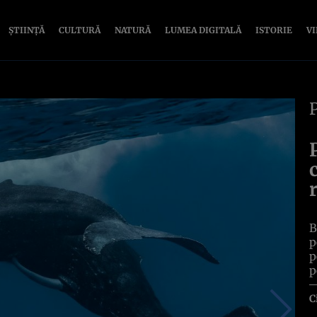
ȘTIINȚĂ
CULTURĂ
NATURĂ
LUMEA DIGITALĂ
ISTORIE
V
B
p
p
p
C