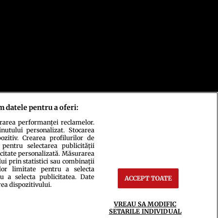
m datele pentru a oferi:
urarea performanței reclamelor.
inutului personalizat. Stocarea
zitiv. Crearea profilurilor de
 pentru selectarea publicității
icitate personalizată. Măsurarea
i prin statistici sau combinații
lor limitate pentru a selecta
u a selecta publicitatea. Date
ACCEPT TOATE
rea dispozitivului.
ct
Setări Cookies
VREAU SA MODIFIC
SETARILE INDIVIDUAL