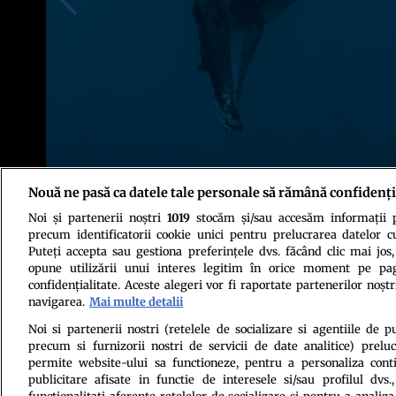
Nouă ne pasă ca datele tale personale să rămână confidenți
Noi și partenerii noștri
1019
stocăm și/sau accesăm informații pe
Foto: Stephanie Stack et al., Marine Mammal Science, 2024
precum identificatorii cookie unici pentru prelucrarea datelor c
Puteți accepta sau gestiona preferințele dvs. făcând clic mai jos,
opune utilizării unui interes legitim în orice moment pe pag
confidențialitate. Aceste alegeri vor fi raportate partenerilor noștr
navigarea.
Mai multe detalii
Noi si partenerii nostri (retelele de socializare si agentiile de p
precum si furnizorii nostri de servicii de date analitice) prel
Politica de conf
permite website-ului sa functioneze, pentru a personaliza conti
publicitare afisate in functie de interesele si/sau profilul dvs