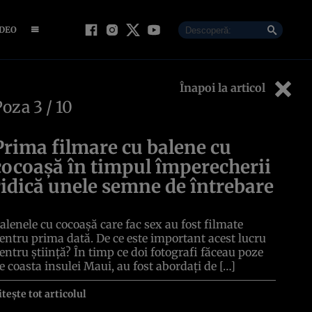
IDEO
Înapoi la articol
Poza
3
/ 10
Prima filmare cu balene cu
cocoașă în timpul împerecherii
ridică unele semne de întrebare
alenele cu cocoașă care fac sex au fost filmate
entru prima dată. De ce este important acest lucru
entru știință? În timp ce doi fotografi făceau poze
e coasta insulei Maui, au fost abordați de […]
itește tot articolul