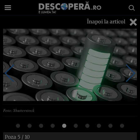
Înapoi la articol
Foto: Shutterstock
Poza
5
/ 10