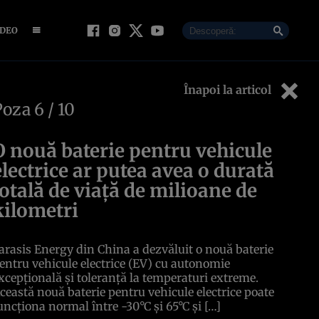
IDEO
Înapoi la articol
Poza
6
/ 10
O nouă baterie pentru vehicule
electrice ar putea avea o durată
totală de viață de milioane de
kilometri
arasis Energy din China a dezvăluit o nouă baterie
entru vehicule electrice (EV) cu autonomie
xcepțională și toleranță la temperaturi extreme.
ceastă nouă baterie pentru vehicule electrice poate
uncționa normal între -30°C și 65°C și […]