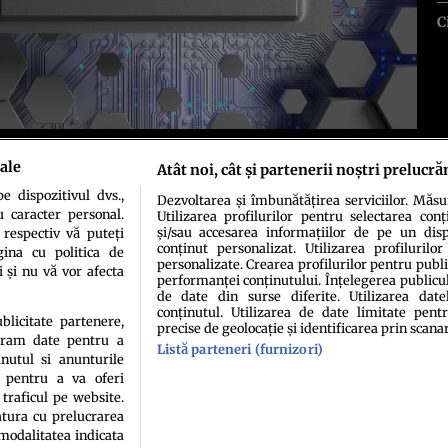
C
ale
Atât noi, cât și partenerii noștri prelucră
 dispozitivul dvs.,
Dezvoltarea și îmbunătățirea serviciilor. Măs
u caracter personal.
Utilizarea profilurilor pentru selectarea conț
și/sau accesarea informațiilor de pe un dispo
 respectiv vă puteți
conținut personalizat. Utilizarea profilurilor
ina cu politica de
personalizate. Crearea profilurilor pentru publ
i și nu vă vor afecta
performanței conținutului. Înțelegerea publiculu
de date din surse diferite. Utilizarea date
idenţialitate
Politica de cookies
Termeni şi condiţii
Echipa redacțională
Conta
conținutul. Utilizarea de date limitate pentr
ublicitate partenere,
precise de geolocație și identificarea prin scana
ucram date pentru a
Listă parteneri (furnizori)
nutul si anunturile
., pentru a va oferi
 traficul pe website.
atura cu prelucrarea
 modalitatea indicata