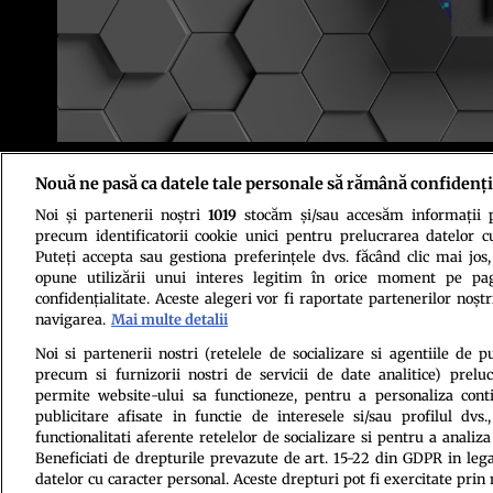
Foto: Shutterstock
Nouă ne pasă ca datele tale personale să rămână confidenți
Noi și partenerii noștri
1019
stocăm și/sau accesăm informații pe
precum identificatorii cookie unici pentru prelucrarea datelor c
Puteți accepta sau gestiona preferințele dvs. făcând clic mai jos,
opune utilizării unui interes legitim în orice moment pe pag
confidențialitate. Aceste alegeri vor fi raportate partenerilor noștr
navigarea.
Mai multe detalii
Politica de conf
Noi si partenerii nostri (retelele de socializare si agentiile de p
precum si furnizorii nostri de servicii de date analitice) prel
permite website-ului sa functioneze, pentru a personaliza conti
publicitare afisate in functie de interesele si/sau profilul dvs
functionalitati aferente retelelor de socializare si pentru a analiza
Beneficiati de drepturile prevazute de art. 15-22 din GDPR in leg
datelor cu caracter personal. Aceste drepturi pot fi exercitate prin