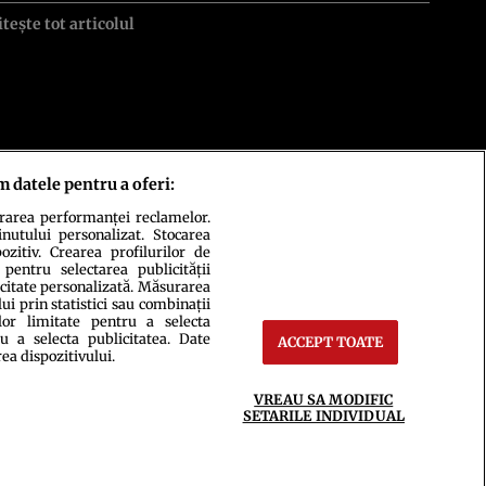
itește tot articolul
m datele pentru a oferi:
urarea performanței reclamelor.
inutului personalizat. Stocarea
zitiv. Crearea profilurilor de
 pentru selectarea publicității
icitate personalizată. Măsurarea
i prin statistici sau combinații
lor limitate pentru a selecta
ct
Setări Cookies
u a selecta publicitatea. Date
ACCEPT TOATE
rea dispozitivului.
VREAU SA MODIFIC
SETARILE INDIVIDUAL