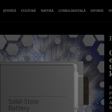
ȘTIINȚĂ
CULTURĂ
NATURĂ
LUMEA DIGITALĂ
ISTORIE
V
F
p
e
A
f