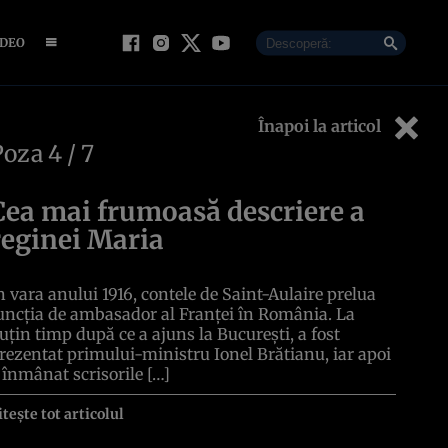
IDEO
Înapoi la articol
Poza
4
/ 7
Cea mai frumoasă descriere a
reginei Maria
n vara anului 1916, contele de Saint-Aulaire prelua
uncția de ambasador al Franței în România. La
uțin timp după ce a ajuns la București, a fost
rezentat primului-ministru Ionel Brătianu, iar apoi
 înmânat scrisorile […]
itește tot articolul