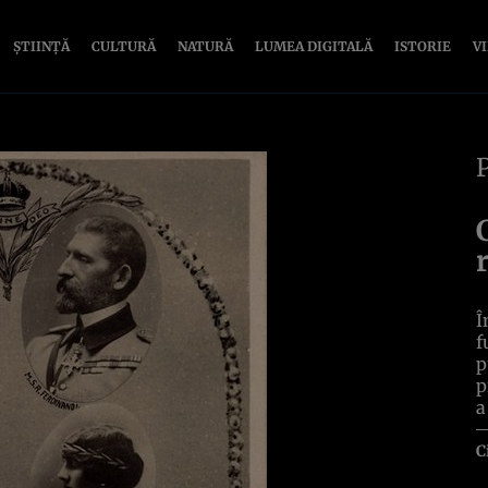
ȘTIINȚĂ
CULTURĂ
NATURĂ
LUMEA DIGITALĂ
ISTORIE
V
Î
f
p
p
a
C