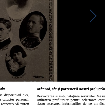
ale
Atât noi, cât și partenerii noștri prelucră
 dispozitivul dvs.,
Dezvoltarea și îmbunătățirea serviciilor. Măs
u caracter personal.
Utilizarea profilurilor pentru selectarea conț
și/sau accesarea informațiilor de pe un dispo
 respectiv vă puteți