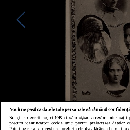
Nouă ne pasă ca datele tale personale să rămână confidenți
Noi și partenerii noștri
1019
stocăm și/sau accesăm informații pe
Credit foto: Fototeca Muzeului Național de Istorie a României (MNIR)
precum identificatorii cookie unici pentru prelucrarea datelor c
Puteți accepta sau gestiona preferințele dvs. făcând clic mai jos,