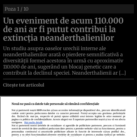
Poza
1
/ 10
Un eveniment de acum 110.000
de ani ar fi putut contribui la
extincția neanderthalienilor
Un studiu asupra oaselor urechii interne ale
neanderthalienilor arată o pierdere semnificativă a
diversității formei acestora în urmă cu aproximativ
110.000 de ani, sugerând un blocaj genetic care a
contribuit la declinul speciei. Neanderthalienii ar […]
Citește tot articolul
Nouă ne pasă ca datele tale personale să rămână confidențiale
Noi și partenerii noștri
1019
stocăm și/sau accesăm informații pe dispozitivul dvs., precum identificatorii
cookie unici pentru prelucrarea datelor cu caracter personal. Puteți accepta sau gestiona preferințele
Politica de confidenţialitate
Politica de cookies
Termeni şi condiţii
dvs. făcând clic mai jos, respectiv vă puteți opune utilizării unui interes legitim în orice moment pe
Echipa redacțională
Contact
Setări Cookies
pagina cu politica de confidențialitate. Aceste alegeri vor fi raportate partenerilor noștri și nu vă vor afecta
navigarea.
Mai multe detalii
Noi si partenerii nostri (retelele de socializare si agentiile de publicitate partenere, precum si furnizorii
nostri de servicii de date analitice) prelucram date pentru a permite website-ului sa functioneze, pentru a
personaliza continutul si anunturile publicitare afisate in functie de interesele si/sau profilul dvs.,
pentru a va oferi functionalitati aferente retelelor de socializare si pentru a analiza traficul pe website.