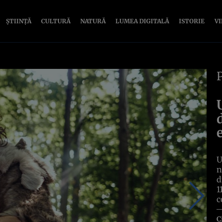
ȘTIINȚĂ
CULTURĂ
NATURĂ
LUMEA DIGITALĂ
ISTORIE
V
U
n
d
1
c
C