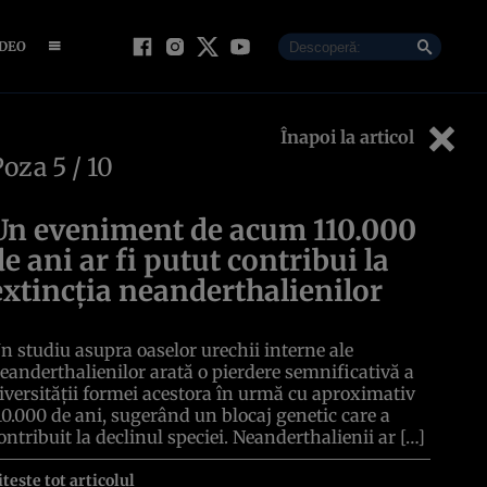
IDEO
Înapoi la articol
Poza
5
/ 10
Un eveniment de acum 110.000
de ani ar fi putut contribui la
extincția neanderthalienilor
n studiu asupra oaselor urechii interne ale
eanderthalienilor arată o pierdere semnificativă a
iversității formei acestora în urmă cu aproximativ
10.000 de ani, sugerând un blocaj genetic care a
ontribuit la declinul speciei. Neanderthalienii ar […]
itește tot articolul