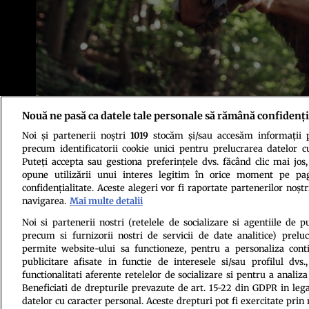
Nouă ne pasă ca datele tale personale să rămână confidenți
Foto: Shutterstock
Noi și partenerii noștri
1019
stocăm și/sau accesăm informații pe
precum identificatorii cookie unici pentru prelucrarea datelor c
Puteți accepta sau gestiona preferințele dvs. făcând clic mai jos,
opune utilizării unui interes legitim în orice moment pe pag
confidențialitate. Aceste alegeri vor fi raportate partenerilor noștr
navigarea.
Mai multe detalii
Politica de conf
Noi si partenerii nostri (retelele de socializare si agentiile de p
precum si furnizorii nostri de servicii de date analitice) prel
permite website-ului sa functioneze, pentru a personaliza conti
publicitare afisate in functie de interesele si/sau profilul dvs
functionalitati aferente retelelor de socializare si pentru a analiza
Beneficiati de drepturile prevazute de art. 15-22 din GDPR in leg
datelor cu caracter personal. Aceste drepturi pot fi exercitate prin