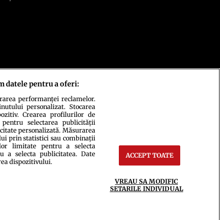
m datele pentru a oferi:
urarea performanței reclamelor.
inutului personalizat. Stocarea
zitiv. Crearea profilurilor de
 pentru selectarea publicității
icitate personalizată. Măsurarea
i prin statistici sau combinații
lor limitate pentru a selecta
u a selecta publicitatea. Date
ACCEPT TOATE
ct
Setări Cookies
rea dispozitivului.
VREAU SA MODIFIC
SETARILE INDIVIDUAL