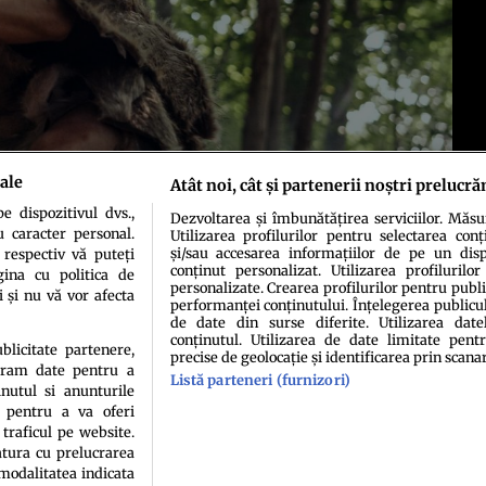
ale
Atât noi, cât și partenerii noștri prelucră
 dispozitivul dvs.,
Dezvoltarea și îmbunătățirea serviciilor. Măs
u caracter personal.
Utilizarea profilurilor pentru selectarea conț
și/sau accesarea informațiilor de pe un dispo
 respectiv vă puteți
conținut personalizat. Utilizarea profilurilor
ina cu politica de
personalizate. Crearea profilurilor pentru publ
i și nu vă vor afecta
performanței conținutului. Înțelegerea publiculu
de date din surse diferite. Utilizarea date
conținutul. Utilizarea de date limitate pentr
idenţialitate
Politica de cookies
Termeni şi condiţii
Echipa redacțională
Conta
ublicitate partenere,
precise de geolocație și identificarea prin scana
ucram date pentru a
Listă parteneri (furnizori)
nutul si anunturile
., pentru a va oferi
 traficul pe website.
atura cu prelucrarea
 modalitatea indicata