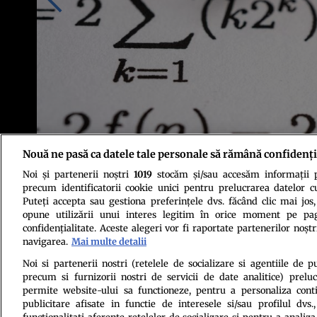
Nouă ne pasă ca datele tale personale să rămână confidenți
Noi și partenerii noștri
1019
stocăm și/sau accesăm informații pe
Foto: Shutterstock
precum identificatorii cookie unici pentru prelucrarea datelor c
Puteți accepta sau gestiona preferințele dvs. făcând clic mai jos,
opune utilizării unui interes legitim în orice moment pe pag
confidențialitate. Aceste alegeri vor fi raportate partenerilor noștr
navigarea.
Mai multe detalii
Noi si partenerii nostri (retelele de socializare si agentiile de p
precum si furnizorii nostri de servicii de date analitice) prel
Politica de conf
permite website-ului sa functioneze, pentru a personaliza conti
publicitare afisate in functie de interesele si/sau profilul dvs