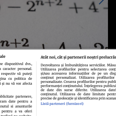
ale
Atât noi, cât și partenerii noștri prelucră
 dispozitivul dvs.,
Dezvoltarea și îmbunătățirea serviciilor. Măs
u caracter personal.
Utilizarea profilurilor pentru selectarea conț
și/sau accesarea informațiilor de pe un dispo
 respectiv vă puteți
conținut personalizat. Utilizarea profilurilor
ina cu politica de
personalizate. Crearea profilurilor pentru publ
i și nu vă vor afecta
performanței conținutului. Înțelegerea publiculu
de date din surse diferite. Utilizarea date
conținutul. Utilizarea de date limitate pentr
ublicitate partenere,
precise de geolocație și identificarea prin scana
ucram date pentru a
Listă parteneri (furnizori)
idenţialitate
Politica de cookies
Termeni şi condiţii
Echipa redacțională
Conta
nutul si anunturile
., pentru a va oferi