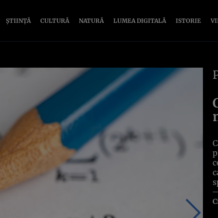
ȘTIINȚĂ
CULTURĂ
NATURĂ
LUMEA DIGITALĂ
ISTORIE
V
C
p
c
c
s
C