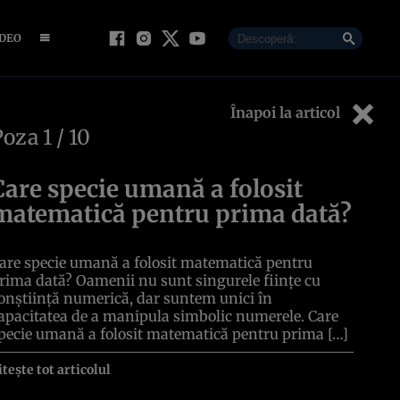
IDEO
Înapoi la articol
Poza
1
/ 10
Care specie umană a folosit
matematică pentru prima dată?
are specie umană a folosit matematică pentru
rima dată? Oamenii nu sunt singurele ființe cu
onștiință numerică, dar suntem unici în
apacitatea de a manipula simbolic numerele. Care
pecie umană a folosit matematică pentru prima […]
itește tot articolul