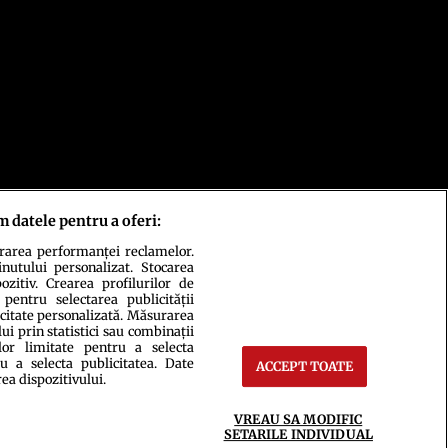
m datele pentru a oferi:
urarea performanței reclamelor.
inutului personalizat. Stocarea
zitiv. Crearea profilurilor de
 pentru selectarea publicității
icitate personalizată. Măsurarea
i prin statistici sau combinații
lor limitate pentru a selecta
u a selecta publicitatea. Date
ACCEPT TOATE
rea dispozitivului.
ct
Setări Cookies
VREAU SA MODIFIC
SETARILE INDIVIDUAL