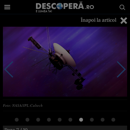
Înapoi la articol
Foto: NASA/JPL-Caltech
Poza
7
/ 10