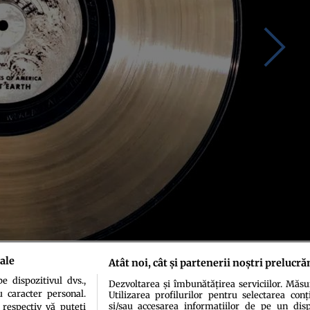
ale
Atât noi, cât și partenerii noștri prelucră
 dispozitivul dvs.,
Dezvoltarea și îmbunătățirea serviciilor. Măs
u caracter personal.
Utilizarea profilurilor pentru selectarea conț
și/sau accesarea informațiilor de pe un dispo
 respectiv vă puteți