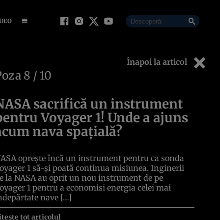
IDEO
Înapoi la articol
Poza
8
/ 10
NASA sacrifică un instrument
pentru Voyager 1! Unde a ajuns
acum nava spațială?
ASA oprește încă un instrument pentru ca sonda
oyager 1 să-și poată continua misiunea. Inginerii
e la NASA au oprit un nou instrument de pe
oyager 1 pentru a economisi energia celei mai
ndepărtate nave […]
itește tot articolul