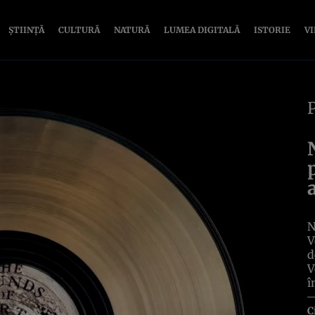
ȘTIINȚĂ
CULTURĂ
NATURĂ
LUMEA DIGITALĂ
ISTORIE
V
N
V
d
V
î
C