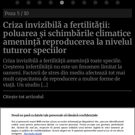
Poza
5
/ 10
Criza invizibilă a fertilității:
poluarea și schimbările climatice
amenință reproducerea la nivelul
tuturor speciilor
Criza invizibilă a fertilității amenință toate speciile.
Creșterea infertilității nu este un fenomen limitat la
oameni. Factorii de stres din mediu afectează tot mai
mult capacitatea de reproducere a multor forme de
viață. Un studiu […]
Citește tot articolul
Nouă ne pasă ca datele tale personale să rămână confidențiale
Noi și partenerii noștri
1019
stocăm și/sau accesăm informații pe dispozitivul dvs., precum identificatorii
cookie unici pentru prelucrarea datelor cu caracter personal. Puteți accepta sau gestiona preferințele
Politica de confidenţialitate
Politica de cookies
Termeni şi condiţii
dvs. făcând clic mai jos, respectiv vă puteți opune utilizării unui interes legitim în orice moment pe
Echipa redacțională
Contact
Setări Cookies
pagina cu politica de confidențialitate. Aceste alegeri vor fi raportate partenerilor noștri și nu vă vor afecta
navigarea.
Mai multe detalii