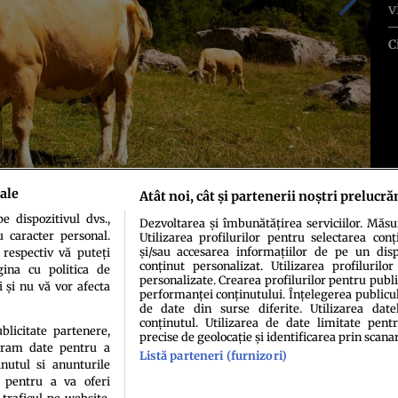
v
C
ale
Atât noi, cât și partenerii noștri prelucră
 dispozitivul dvs.,
Dezvoltarea și îmbunătățirea serviciilor. Măs
u caracter personal.
Utilizarea profilurilor pentru selectarea conț
și/sau accesarea informațiilor de pe un dispo
 respectiv vă puteți
conținut personalizat. Utilizarea profilurilor
ina cu politica de
personalizate. Crearea profilurilor pentru publ
i și nu vă vor afecta
performanței conținutului. Înțelegerea publiculu
de date din surse diferite. Utilizarea date
conținutul. Utilizarea de date limitate pentr
ublicitate partenere,
precise de geolocație și identificarea prin scana
ucram date pentru a
Listă parteneri (furnizori)
idenţialitate
Politica de cookies
Termeni şi condiţii
Echipa redacțională
Conta
nutul si anunturile
., pentru a va oferi