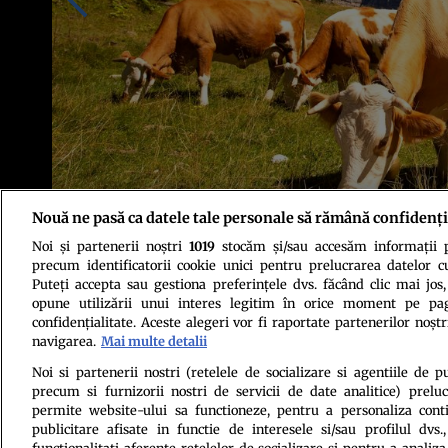
Nouă ne pasă ca datele tale personale să rămână confidenți
Noi și partenerii noștri
1019
stocăm și/sau accesăm informații pe
Foto: Shutterstock
precum identificatorii cookie unici pentru prelucrarea datelor c
Puteți accepta sau gestiona preferințele dvs. făcând clic mai jos,
opune utilizării unui interes legitim în orice moment pe pag
confidențialitate. Aceste alegeri vor fi raportate partenerilor noștr
navigarea.
Mai multe detalii
Noi si partenerii nostri (retelele de socializare si agentiile de p
precum si furnizorii nostri de servicii de date analitice) prel
Politica de conf
permite website-ului sa functioneze, pentru a personaliza conti
publicitare afisate in functie de interesele si/sau profilul dvs