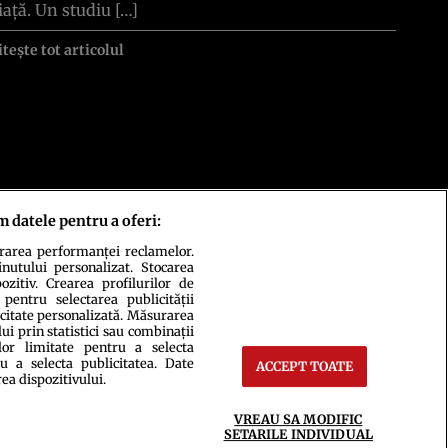
iață. Un studiu […]
itește tot articolul
m datele pentru a oferi:
urarea performanței reclamelor.
inutului personalizat. Stocarea
zitiv. Crearea profilurilor de
 pentru selectarea publicității
icitate personalizată. Măsurarea
i prin statistici sau combinații
lor limitate pentru a selecta
u a selecta publicitatea. Date
ACCEPT TOATE
rea dispozitivului.
ct
Setări Cookies
VREAU SA MODIFIC
SETARILE INDIVIDUAL