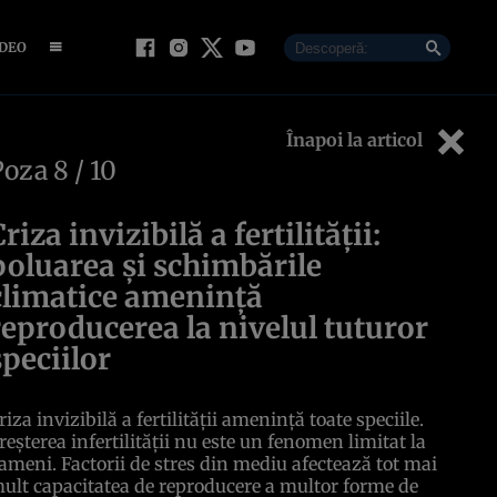
IDEO
Înapoi la articol
Poza
8
/ 10
Criza invizibilă a fertilității:
poluarea și schimbările
climatice amenință
reproducerea la nivelul tuturor
speciilor
riza invizibilă a fertilității amenință toate speciile.
reșterea infertilității nu este un fenomen limitat la
ameni. Factorii de stres din mediu afectează tot mai
ult capacitatea de reproducere a multor forme de