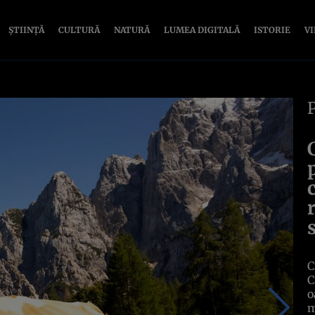
ȘTIINȚĂ
CULTURĂ
NATURĂ
LUMEA DIGITALĂ
ISTORIE
V
C
C
o
m