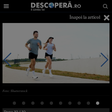
Înapoi la articol
Foto: Shutterstock
Poza
10
/ 10