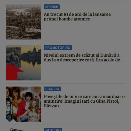
ISTORIE
Au trecut 81 de ani de la lansarea
primei bombe atomice
PROMOTOR.RO
Nivelul extrem de scăzut al Dunării a
dus la o descoperire rară. Era acolo de...
CIAO.RO
Poveştile de iubire care au rămas doar o
amintire! Imagini tari cu Gina Pistol,
Răzvan...
GO4IT.RO