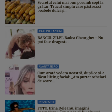
Secretul celui mai bun porumb copt la
grătar. Trucul simplu care păstrează
boabele dulci și...
RAZI CU LACRIMI
BANCUL ZILEI. Badea Gheorghe: – Nu
pot face dragoste!
AVANTAJE.RO
Cum arată vedeta noastră, după ce și-a
făcut lifting facial: „Am purtat ochelari
de soare...
PROSPORT
FOTO. Irina Deleanu, imagini