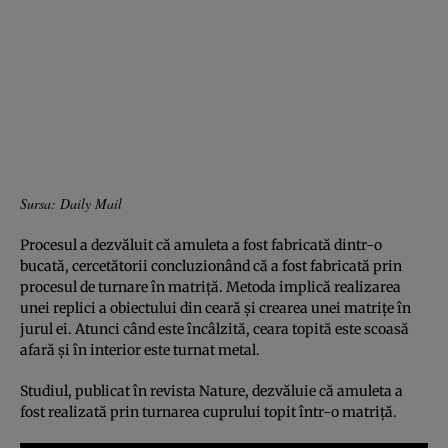
Sursa: Daily Mail
Procesul a dezvăluit că amuleta a fost fabricată dintr-o
bucată, cercetătorii concluzionând că a fost fabricată prin
procesul de turnare în matriţă. Metoda implică realizarea
unei replici a obiectului din ceară şi crearea unei matriţe în
jurul ei. Atunci când este încâlzită, ceara topită este scoasă
afară şi în interior este turnat metal.
Studiul, publicat în revista Nature, dezvăluie că amuleta a
fost realizată prin turnarea cuprului topit într-o matriţă.