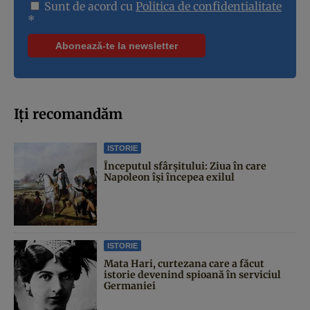
Sunt de acord cu
Politica de confidentialitate
*
Iți recomandăm
ISTORIE
Începutul sfârşitului: Ziua în care
Napoleon îşi începea exilul
ISTORIE
Mata Hari, curtezana care a făcut
istorie devenind spioană în serviciul
Germaniei