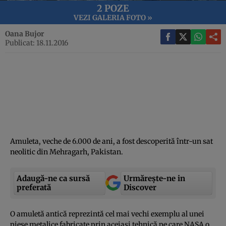
2 POZE
VEZI GALERIA FOTO »
Oana Bujor
Publicat: 18.11.2016
Amuleta, veche de 6.000 de ani, a fost descoperită într-un sat
neolitic din Mehragarh, Pakistan.
Adaugă-ne ca sursă
Urmărește-ne in
preferată
Discover
O amuletă antică reprezintă cel mai vechi exemplu al unei
piese metalice fabricate prin aceiaşi tehnică pe care NASA o