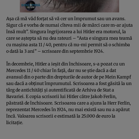
Aşa că mă văd forţat să vă cer un împrumut sau un avans.
Sigur că e vorba de numai cîteva mii de mărci care m-ar ajuta
însă mult”. Singura îngrijorarea a lui Hitler era motorul, la
care se aştepta să nu dea rateuri – “Asta e singura mea teamă
cu maşina asta 11 / 40, pentru că nu-mi permit să o schimba
o dată la 3 ani” – scrisoare din septembrie 1924.
În decembrie, Hitler a ieşit din închisoare, s-a pozat cu un
Mercedes 11 / 40 chiar în faţă, dar nu se ştie dacă a dat
avansul din o parte din drepturile de autor de pe Mein Kampf
sau dacă a obţinut împrumutul. Scrisoarea a fost găsită la un
târg de antichităţi şi autentificată de Arhiva de Stat a
Bavariei. E copia scrisorii lui Hitler către Jakob Ferlin,
păstrată de închisoare. Scrisoarea care a ajuns la Herr Ferlin,
reprezentat Mercedes în 1924, nu mai există sau nu a apărut
încă. Valoarea scrisorii e estimată la 25.000 de euro la
licitaţie.