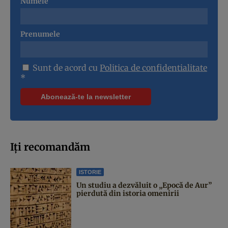
Numele
Prenumele
Sunt de acord cu
Politica de confidentialitate
*
Iți recomandăm
ISTORIE
Un studiu a dezvăluit o „Epocă de Aur”
pierdută din istoria omenirii