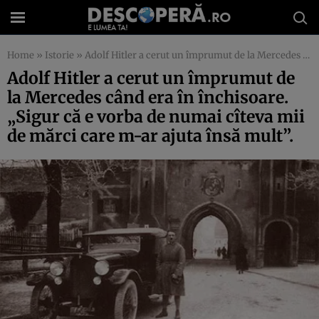
Home
»
Istorie
»
Adolf Hitler a cerut un împrumut de la Mercedes când era în închisoare. „Sigur că e vorba de numai cîteva mii de mărci care m-ar ajuta însă mult”.
Adolf Hitler a cerut un împrumut de
la Mercedes când era în închisoare.
„Sigur că e vorba de numai cîteva mii
de mărci care m-ar ajuta însă mult”.