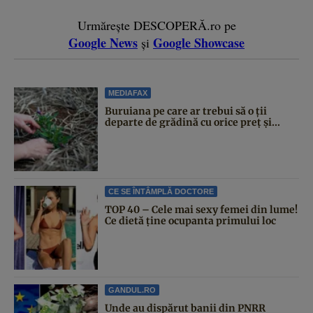
Urmărește DESCOPERĂ.ro pe
Google News
Google Showcase
și
MEDIAFAX
Buruiana pe care ar trebui să o ții
departe de grădină cu orice preț și...
CE SE ÎNTÂMPLĂ DOCTORE
TOP 40 – Cele mai sexy femei din lume!
Ce dietă ține ocupanta primului loc
GANDUL.RO
Unde au dispărut banii din PNRR