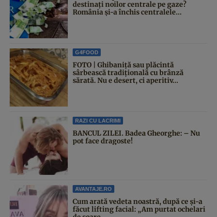
destinați noilor centrale pe gaze?
România și-a închis centralele...
G4FOOD
FOTO | Ghibaniță sau plăcintă
sârbească tradițională cu brânză
sărată. Nu e desert, ci aperitiv...
RAZI CU LACRIMI
BANCUL ZILEI. Badea Gheorghe: – Nu
pot face dragoste!
AVANTAJE.RO
Cum arată vedeta noastră, după ce și-a
făcut lifting facial: „Am purtat ochelari