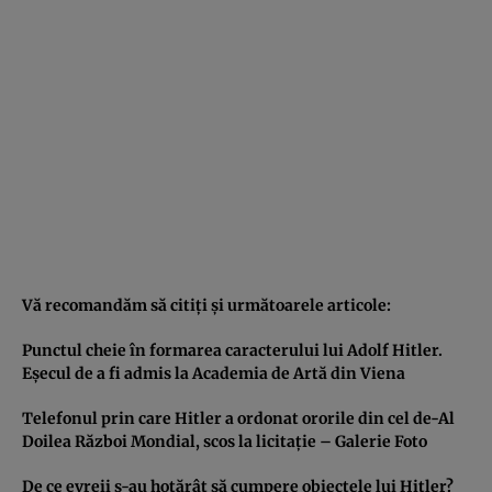
Vă recomandăm să citiţi şi următoarele articole:
Punctul cheie în formarea caracterului lui Adolf Hitler.
Eşecul de a fi admis la Academia de Artă din Viena
Telefonul prin care Hitler a ordonat ororile din cel de-Al
Doilea Război Mondial, scos la licitaţie – Galerie Foto
De ce evreii s-au hotărât să cumpere obiectele lui Hitler?