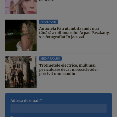
de soare...
PROSPORT
Antonela Pătruț, iubita mult mai
tânără a milionarului Arpad Paszkany,
s-a fotografiat în jacuzzi
MEDIAFAX.RO
Trotinetele electrice, mult mai
periculoase decât motocicletele,
potrivit unui studiu
Adresa de email*