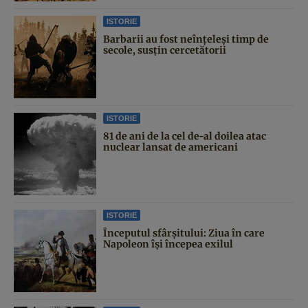
ISTORIE
Barbarii au fost neînțeleși timp de
secole, susțin cercetătorii
ISTORIE
81 de ani de la cel de-al doilea atac
nuclear lansat de americani
ISTORIE
Începutul sfârşitului: Ziua în care
Napoleon îşi începea exilul