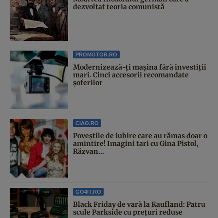
dezvoltat teoria comunistă
PROMOTOR.RO
Modernizează-ți mașina fără investiții
mari. Cinci accesorii recomandate
șoferilor
CIAO.RO
Poveştile de iubire care au rămas doar o
amintire! Imagini tari cu Gina Pistol,
Răzvan...
GO4IT.RO
Black Friday de vară la Kaufland: Patru
scule Parkside cu prețuri reduse