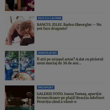
RAZI CU LACRIMI
BANCUL ZILEI. Badea Gheorghe: – Nu
pot face dragoste!
AVANTAJE.RO
Îl știi pe uriașul actor? A dat cu piciorul
unui mariaj de 38 de ani...
PROSPORT
GALERIE FOTO. Ioana Tamaş, apariție
fermecătoare pe plajă! Reacția Adelinei
Pestrițu când a văzut-o