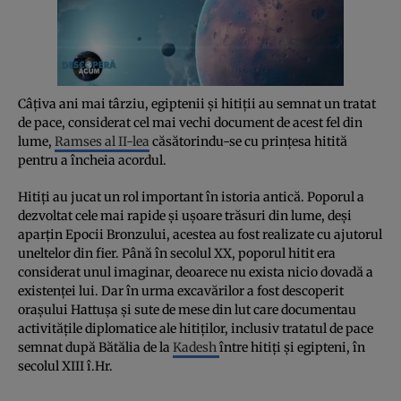
Câţiva ani mai târziu, egiptenii şi hitiţii au semnat un tratat
de pace, considerat cel mai vechi document de acest fel din
lume,
Ramses al II-lea
căsătorindu-se cu prinţesa hitită
pentru a încheia acordul.
Hitiţi au jucat un rol important în istoria antică. Poporul a
dezvoltat cele mai rapide şi uşoare trăsuri din lume, deşi
aparţin Epocii Bronzului, acestea au fost realizate cu ajutorul
uneltelor din fier. Până în secolul XX, poporul hitit era
considerat unul imaginar, deoarece nu exista nicio dovadă a
existenţei lui. Dar în urma excavărilor a fost descoperit
oraşului Hattuşa şi sute de mese din lut care documentau
activităţile diplomatice ale hitiţilor, inclusiv tratatul de pace
semnat după Bătălia de la
Kadesh
între hitiţi şi egipteni, în
secolul XIII î.Hr.