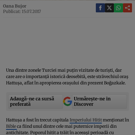
Oana Bujor
Publicat: 15.07.2017
Una dintre zonele Turciei mai puţin vizitate de turişti, dar
care are o importanţă istorică deosebită, este străvechiul oraş
Hattuşa, aflat în apropierea oraşului din prezent Boğazkale.
Adaugă-ne ca sursă
Urmărește-ne in
preferată
Discover
Hattuşa a fost în trecut capitala
Imperiului Hitit
menţionat în
Bible
ca fiind unul dintre cele mai puternice imperii din
antichitate. Poporul hitit a trăit în aceeaşi perioadă cu