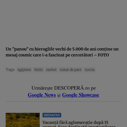
Un ”panou” cu hieroglife vechi de 5.000 de ani conţine un
mesaj cosmic care i-a fascinat pe cercetători – FOTO
Tags:
egipteni
hititi
razboi
tratat de pace
turcia
Urmărește DESCOPERĂ.ro pe
Google News
Google Showcase
și
MEDIAFAX
Vacanță fără aglomerație după 15