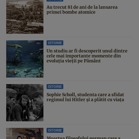
Au trecut 81 de ani de la lansarea
primei bombe atomice
ISTORIE
Un studiu ar fi descoperit unul dintre
cele mai importante momente din
evoluția vieții pe Pământ
ISTORIE
Sophie Scholl, studenta care a sfidat
regimul lui Hitler și a plătit cu viața
ISTORIE
Moartea filosofului german care a