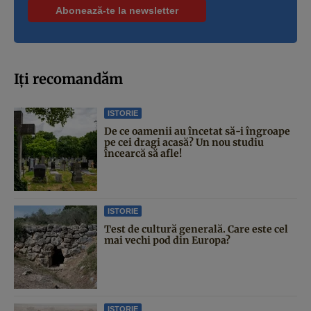
Iți recomandăm
ISTORIE
De ce oamenii au încetat să-i îngroape
pe cei dragi acasă? Un nou studiu
încearcă să afle!
ISTORIE
Test de cultură generală. Care este cel
mai vechi pod din Europa?
ISTORIE