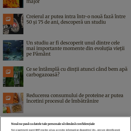
major
Creierul ar putea intra într-o nouă fază între
50 și 75 de ani, descoperă un studiu
Un studiu ar fi descoperit unul dintre cele
mai importante momente din evoluția vieții
pe Pământ
Ce se întâmplă cu dinții atunci când bem apă
carbogazoasă?
Reducerea consumului de proteine ar putea
încetini procesul de îmbătrânire
Nouă ne pasă ca datele tale personale să rămână confidențiale
Noi și partenerii noștri
1017
stocăm și/sau accesăm informații pe dispozitivul dvs., precum identificatorii