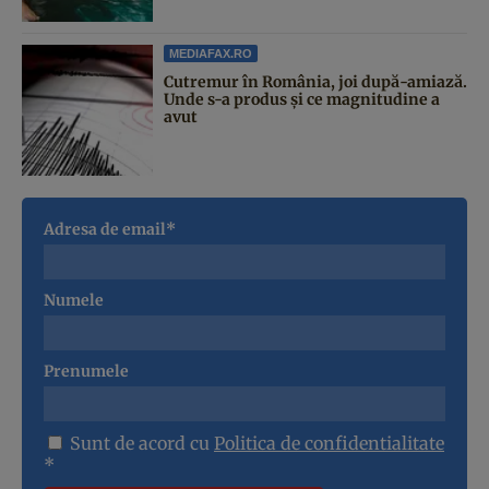
MEDIAFAX.RO
Cutremur în România, joi după-amiază.
Unde s-a produs și ce magnitudine a
avut
Adresa de email*
Numele
Prenumele
Sunt de acord cu
Politica de confidentialitate
*