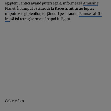
egiptenii antici având puteri egale, informează
Amusing
Planet.
În timpul bătăliei de la Kadesh, hitiţii au luptat
împotriva egiptenilor, forţându-l pe faraonul
Ramses al-II-
lea
să îşi retragă armata înapoi în Egipt.
Galerie foto