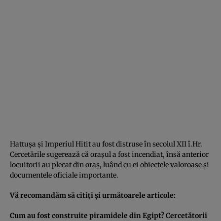
Hattuşa şi Imperiul Hitit au fost distruse în secolul XII î.Hr.
Cercetările sugerează că oraşul a fost incendiat, însă anterior
locuitorii au plecat din oraş, luând cu ei obiectele valoroase şi
documentele oficiale importante.
Vă recomandăm să citiţi şi următoarele articole:
Cum au fost construite piramidele din Egipt? Cercetătorii