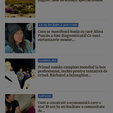
august. Șase destinații spectaculoase
CE SE ÎNTÂMPLĂ DOCTORE
Cum se manifestă boala cu care Alina
Pușcău a fost diagnosticată! Ce sunt
metastazele osoase,...
GANDUL.RO
Primul român campion mondial la box
profesionist, închis pentru tentativă de
crimă. Bărbatul a înjunghiat...
G4FOOD
Cum a construit o economistă care a
stat 10 ani în străinătate o comunitate
de...