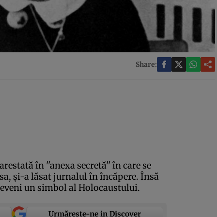
Share:
estată în ''anexa secretă'' în care se
, şi-a lăsat jurnalul în încăpere. Însă
deveni un simbol al Holocaustului.
Urmărește-ne in Discover