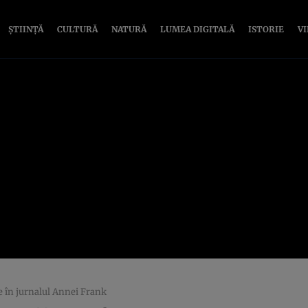
ȘTIINȚĂ
CULTURĂ
NATURĂ
LUMEA DIGITALĂ
ISTORIE
V
e în jurnalul Annei Frank