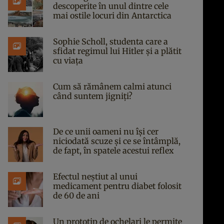
descoperite în unul dintre cele
mai ostile locuri din Antarctica
Sophie Scholl, studenta care a
sfidat regimul lui Hitler și a plătit
cu viața
Cum să rămânem calmi atunci
când suntem jigniți?
De ce unii oameni nu își cer
niciodată scuze și ce se întâmplă,
de fapt, în spatele acestui reflex
Efectul neștiut al unui
medicament pentru diabet folosit
de 60 de ani
Un prototip de ochelari le permite