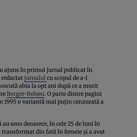
au ajuns în primul jurnal publicat în
a redactat
jurnalul
cu scopul de a-l
noscută abia la opt ani după ce a murit
are
Berger-Belsen
. O parte dintre pagini
 în 1995 o variantă mai puţin cenzurată a
 au sens deoarece, în cele 25 de luni în
a transformat din fată în femeie şi a avut