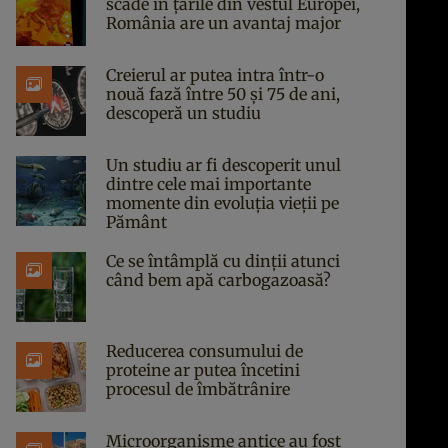
scade în țările din vestul Europei,
România are un avantaj major
Creierul ar putea intra într-o
nouă fază între 50 și 75 de ani,
descoperă un studiu
Un studiu ar fi descoperit unul
dintre cele mai importante
momente din evoluția vieții pe
Pământ
Ce se întâmplă cu dinții atunci
când bem apă carbogazoasă?
Reducerea consumului de
proteine ar putea încetini
procesul de îmbătrânire
Microorganisme antice au fost