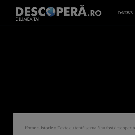
D:NEWS
Home
»
Istorie
»
Texte cu tentă sexuală au fost descoperit