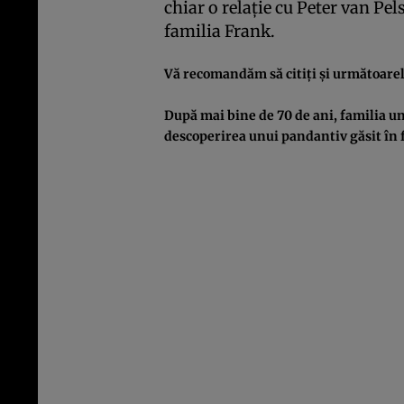
chiar o relaţie cu Peter van Pel
familia Frank.
Vă recomandăm să citiţi şi următoarel
După mai bine de 70 de ani, familia un
descoperirea unui pandantiv găsit în 