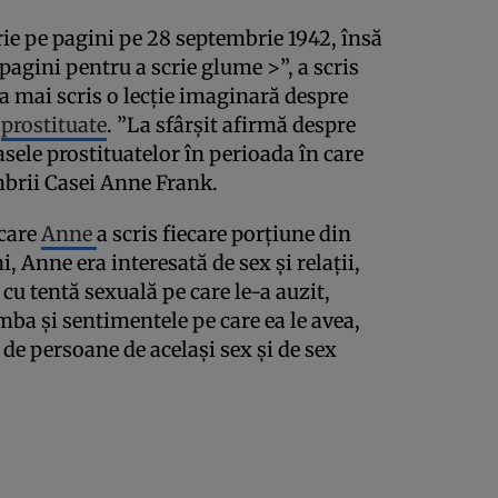
crie pe pagini pe 28 septembrie 1942, însă
e pagini pentru a scrie glume >”, a scris
a mai scris o lecţie imaginară despre
e
prostituate
. ”La sfârşit afirmă despre
 casele prostituatelor în perioada în care
embrii Casei Anne Frank.
 care
Anne
a scris fiecare porţiune din
, Anne era interesată de sex şi relaţii,
 cu tentă sexuală pe care le-a auzit,
mba şi sentimentele pe care ea le avea,
 de persoane de acelaşi sex şi de sex