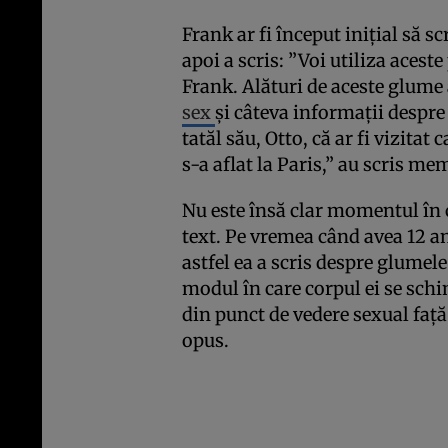
Frank ar fi început iniţial să s
apoi a scris: ”Voi utiliza acest
Frank. Alături de aceste glume 
sex
şi câteva informaţii despr
tatăl său, Otto, că ar fi vizitat
s-a aflat la Paris,” au scris m
Nu este însă clar momentul în
text. Pe vremea când avea 12 ani
astfel ea a scris despre glumele
modul în care corpul ei se schi
din punct de vedere sexual faţă
opus.