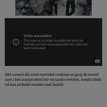
Altă cameră din acest mormânt conţinea un grup de mumii
care a fost aranjat atent într-un spaţiu restrâns, aceştia fiind
cel mai probabil membri unei familii.