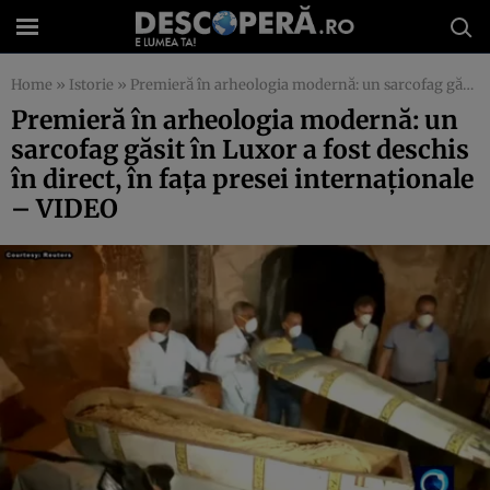
Home
»
Istorie
»
Premieră în arheologia modernă: un sarcofag găsit în Luxor a fost deschis în direct, în faţa presei internaţionale – VIDEO
Premieră în arheologia modernă: un
sarcofag găsit în Luxor a fost deschis
în direct, în faţa presei internaţionale
– VIDEO