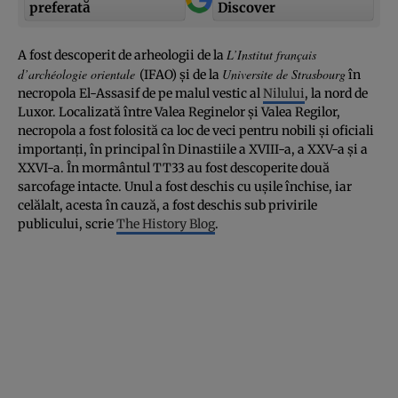
preferată
Discover
L’Institut français
A fost descoperit de arheologii de la
d’archéologie orientale
Universite de Strasbourg
(IFAO) şi de la
în
necropola El-Assasif de pe malul vestic al
Nilului
, la nord de
Luxor. Localizată între Valea Reginelor şi Valea Regilor,
necropola a fost folosită ca loc de veci pentru nobili şi oficiali
importanţi, în principal în Dinastiile a XVIII-a, a XXV-a şi a
XXVI-a. În mormântul TT33 au fost descoperite două
sarcofage intacte. Unul a fost deschis cu uşile închise, iar
celălalt, acesta în cauză, a fost deschis sub privirile
publicului, scrie
The History Blog
.