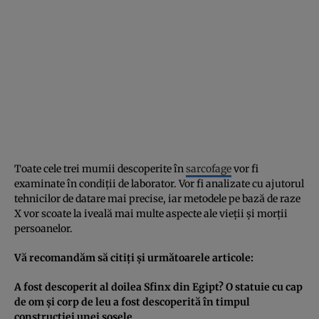
Toate cele trei mumii descoperite în
sarcofage
vor fi
examinate în condiţii de laborator. Vor fi analizate cu ajutorul
tehnicilor de datare mai precise, iar metodele pe bază de raze
X vor scoate la iveală mai multe aspecte ale vieţii şi morţii
persoanelor.
Vă recomandăm să citiţi şi următoarele articole:
A fost descoperit al doilea Sfinx din Egipt? O statuie cu cap
de om şi corp de leu a fost descoperită în timpul
construcţiei unei şosele