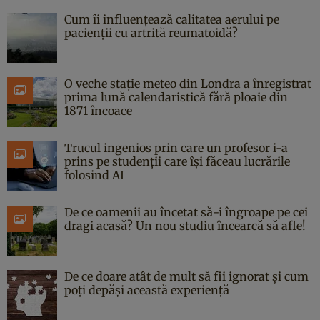
Cum îi influențează calitatea aerului pe
pacienții cu artrită reumatoidă?
O veche stație meteo din Londra a înregistrat
prima lună calendaristică fără ploaie din
1871 încoace
Trucul ingenios prin care un profesor i-a
prins pe studenții care își făceau lucrările
folosind AI
De ce oamenii au încetat să-i îngroape pe cei
dragi acasă? Un nou studiu încearcă să afle!
De ce doare atât de mult să fii ignorat și cum
poți depăși această experiență