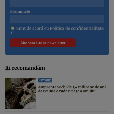
Prenumele
Sunt de acord cu
Politica de confidentialitate
*
Iți recomandăm
ISTORIE
Amprente vechi de 1,4 milioane de ani
dezvăluie o rudă uriașă a omului