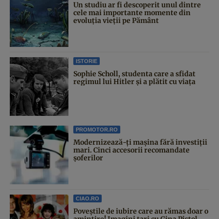
Un studiu ar fi descoperit unul dintre
cele mai importante momente din
evoluția vieții pe Pământ
ISTORIE
Sophie Scholl, studenta care a sfidat
regimul lui Hitler și a plătit cu viața
PROMOTOR.RO
Modernizează-ți mașina fără investiții
mari. Cinci accesorii recomandate
șoferilor
CIAO.RO
Poveştile de iubire care au rămas doar o
amintire! Imagini tari cu Gina Pistol,