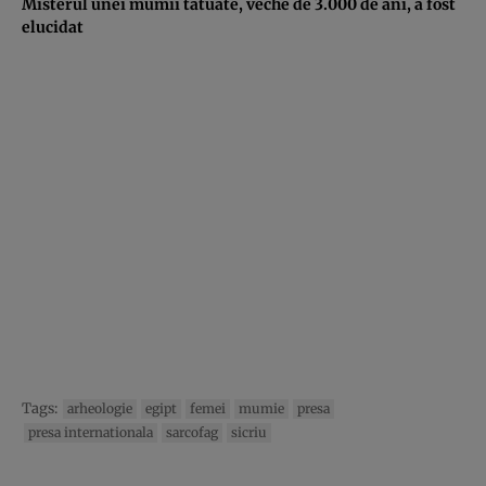
Misterul unei mumii tatuate, veche de 3.000 de ani, a fost
elucidat
Tags:
arheologie
egipt
femei
mumie
presa
presa internationala
sarcofag
sicriu