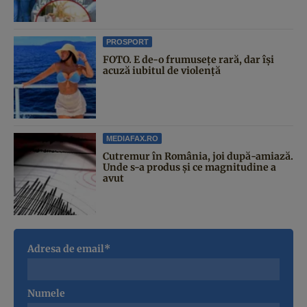
PROSPORT
FOTO. E de-o frumusețe rară, dar își
acuză iubitul de violență
MEDIAFAX.RO
Cutremur în România, joi după-amiază.
Unde s-a produs și ce magnitudine a
avut
Adresa de email*
Numele