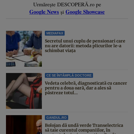
Urmărește DESCOPERĂ.ro pe
Google News
Google Showcase
și
MEDIAFAX
Secretul unui cuplu de pensionari care
nu are datorii: metoda plicurilor le-a
schimbat viața
CE SE ÎNTÂMPLĂ DOCTORE
Vedeta celebră, diagnosticată cu cancer
pentru a doua oară, dar a ales să
păstreze totul...
GANDUL.RO
Bolojan dă undă verde Transelectrica
să taie curentul companiilor, în