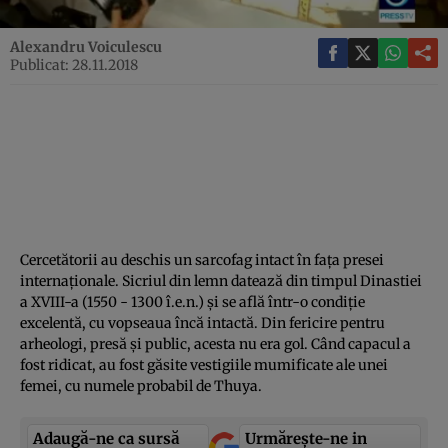
Alexandru Voiculescu
Publicat: 28.11.2018
Cercetătorii au deschis un sarcofag intact în faţa presei
internaţionale. Sicriul din lemn datează din timpul Dinastiei
a XVIII-a (1550 - 1300 î.e.n.) şi se află într-o condiţie
excelentă, cu vopseaua încă intactă. Din fericire pentru
arheologi, presă şi public, acesta nu era gol. Când capacul a
fost ridicat, au fost găsite vestigiile mumificate ale unei
femei, cu numele probabil de Thuya.
Adaugă-ne ca sursă
Urmărește-ne in