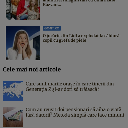
Răzvan...
GO4IT.RO
O jucărie din Lidl a explodat la căldură:
copil cu grefă de piele
Cele mai noi articole
Care sunt marile orașe în care tinerii din
Generația Z și-ar dori să trăiască?
Cum au reușit doi pensionari să aibă o viață
fără datorii? Metoda simplă care face minuni