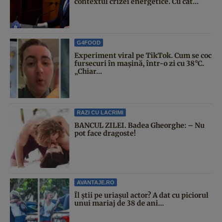
contextul crizei energetice. Cu cât...
G4FOOD
Experiment viral pe TikTok. Cum se coc
fursecuri în mașină, într-o zi cu 38°C.
„Chiar...
RAZI CU LACRIMI
BANCUL ZILEI. Badea Gheorghe: – Nu
pot face dragoste!
AVANTAJE.RO
Îl știi pe uriașul actor? A dat cu piciorul
unui mariaj de 38 de ani...