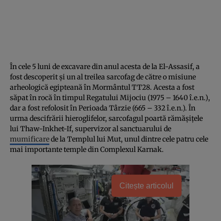
În cele 5 luni de excavare din anul acesta de la El-Assasif, a
fost descoperit şi un al treilea sarcofag de către o misiune
arheologică egipteană în Mormântul TT28. Acesta a fost
săpat în rocă în timpul Regatului Mijociu (1975 – 1640 î.e.n.),
dar a fost refolosit în Perioada Târzie (665 – 332 î.e.n.). În
urma descifrării hieroglifelor, sarcofagul poartă rămăşiţele
lui Thaw-Inkhet-If, supervizor al sanctuarului de
mumificare
de la Templul lui Mut, unul dintre cele patru cele
mai importante temple din Complexul Karnak.
Citește articolul