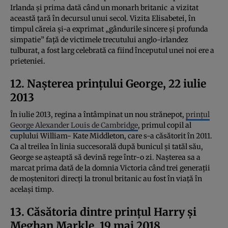
Irlanda și prima dată când un monarh britanic a vizitat
această țară în decursul unui secol. Vizita Elisabetei, în
timpul căreia și-a exprimat „gândurile sincere și profunda
simpatie” față de victimele trecutului anglo-irlandez
tulburat, a fost larg celebrată ca fiind începutul unei noi ere a
prieteniei.
12. Nașterea prințului George, 22 iulie
2013
În iulie 2013, regina a întâmpinat un nou strănepot,
prințul
George Alexander Louis de Cambridge
, primul copil al
cuplului William- Kate Middleton, care s-a căsătorit în 2011.
Ca al treilea în linia succesorală după bunicul și tatăl său,
George se așteaptă să devină rege într-o zi. Nașterea sa a
marcat prima dată de la domnia Victoria când trei generații
de moștenitori direcți la tronul britanic au fost în viață în
același timp.
13. Căsătoria dintre prințul Harry și
Meghan Markle, 19 mai 2018