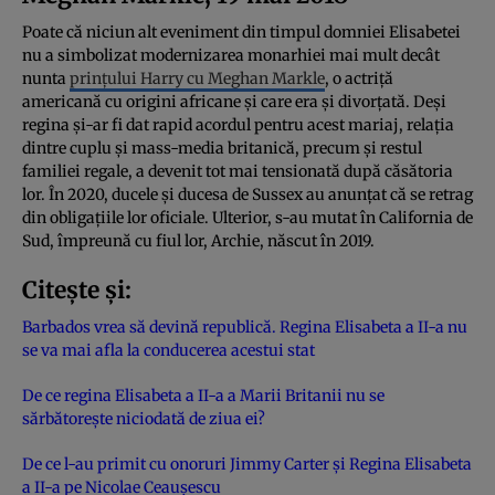
Poate că niciun alt eveniment din timpul domniei Elisabetei
nu a simbolizat modernizarea monarhiei mai mult decât
nunta
prințului Harry cu Meghan Markle
, o actriță
americană cu origini africane și care era și divorțată. Deși
regina și-ar fi dat rapid acordul pentru acest mariaj, relația
dintre cuplu și mass-media britanică, precum și restul
familiei regale, a devenit tot mai tensionată după căsătoria
lor. În 2020, ducele și ducesa de Sussex au anunțat că se retrag
din obligațiile lor oficiale. Ulterior, s-au mutat în California de
Sud, împreună cu fiul lor, Archie, născut în 2019.
Citește și:
Barbados vrea să devină republică. Regina Elisabeta a II-a nu
se va mai afla la conducerea acestui stat
De ce regina Elisabeta a II-a a Marii Britanii nu se
sărbătoreşte niciodată de ziua ei?
De ce l-au primit cu onoruri Jimmy Carter şi Regina Elisabeta
a II-a pe Nicolae Ceauşescu