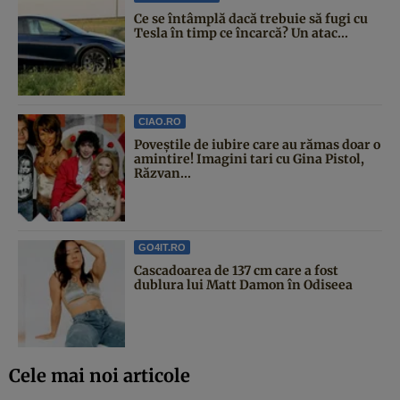
Ce se întâmplă dacă trebuie să fugi cu
Tesla în timp ce încarcă? Un atac...
CIAO.RO
Poveştile de iubire care au rămas doar o
amintire! Imagini tari cu Gina Pistol,
Răzvan...
GO4IT.RO
Cascadoarea de 137 cm care a fost
dublura lui Matt Damon în Odiseea
Cele mai noi articole