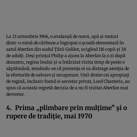
La 21 octombrie 1966, o avalanșă de noroi, apă și resturi
dintr-o mină de cărbune a îngropat o școală elementară în
satul Aberfan din sudul Țării Galilor, ucigând 116 copii și 28
de adulți. Deși prințul Philip a ajuns la Aberfan la o zi după
dezastru, regina însăși și-a întârziat vizita timp de peste o
săptămână, temându-se că prezența ei va distrage atenția de
la eforturile de salvare și recuperare. Unii dintre cei apropiați
de regină, inclusiv fostul ei secretar privat, Lord Charteris, au
spus că aceasta regretă decizia de a nu fi vizitat Aberfan mai
devreme.
4. Prima „plimbare prin mulțime” și o
rupere de tradiție, mai 1970