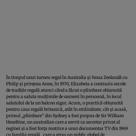
În timpul unui turneu regal în Australia și Noua Zeelandă cu
Philip și prințesa Anne, în 1970, Elizabeta a contrazis secole
de tradiție regală atunci când a făcut o plimbare obișnuită
pentru a saluta mulțimile de oameni în persoană, în locul
salutului de la un balcon sigur. Acum, o practică obișnuită
pentru casa regală britanică, atât în străinătate, cât și acasă,
primul „plimbare” din Sydney a fost propus de Sir William
Heseltine, un australian care a servit ca secretar privat al
reginei și a fost forța motrice a unui documentar TV din 1969
cu familia regală , care a atras un public global de