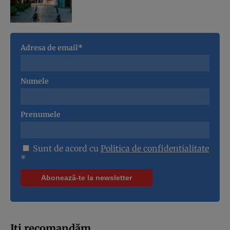
Adresa de email*
Numele
Prenumele
Sunt de acord cu
Politica de confidentialitate
*
Iți recomandăm