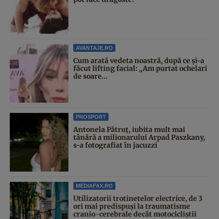
AVANTAJE.RO
Cum arată vedeta noastră, după ce și-a
făcut lifting facial: „Am purtat ochelari
de soare...
PROSPORT
Antonela Pătruț, iubita mult mai
tânără a milionarului Arpad Paszkany,
s-a fotografiat în jacuzzi
MEDIAFAX.RO
Utilizatorii trotinetelor electrice, de 3
ori mai predispuși la traumatisme
cranio-cerebrale decât motocicliștii