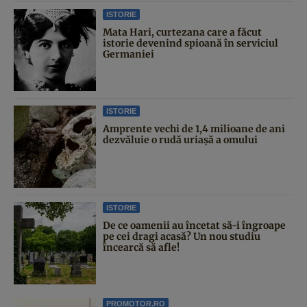
ISTORIE
Mata Hari, curtezana care a făcut
istorie devenind spioană în serviciul
Germaniei
ISTORIE
Amprente vechi de 1,4 milioane de ani
dezvăluie o rudă uriașă a omului
ISTORIE
De ce oamenii au încetat să-i îngroape
pe cei dragi acasă? Un nou studiu
încearcă să afle!
PROMOTOR.RO