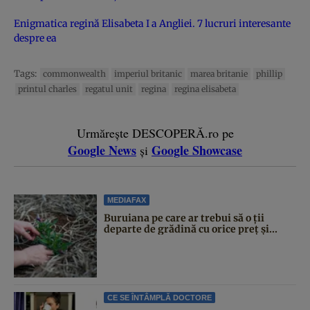
Enigmatica regină Elisabeta I a Angliei. 7 lucruri interesante
despre ea
Tags:
commonwealth
imperiul britanic
marea britanie
phillip
printul charles
regatul unit
regina
regina elisabeta
Urmărește DESCOPERĂ.ro pe
Google News
Google Showcase
și
MEDIAFAX
Buruiana pe care ar trebui să o ții
departe de grădină cu orice preț și...
CE SE ÎNTÂMPLĂ DOCTORE