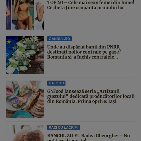
TOP 40 – Cele mai sexy femei din lume!
Ce dietă ține ocupanta primului loc
GANDUL.RO
Unde au dispărut banii din PNRR
destinați noilor centrale pe gaze?
România și-a închis centralele...
G4FOOD
G4Food lansează seria „Artizanii
gustului”, dedicată producătorilor locali
din România. Prima oprire: Iași
RAZI CU LACRIMI
BANCUL ZILEI. Badea Gheorghe: – Nu
pot face dragoste!