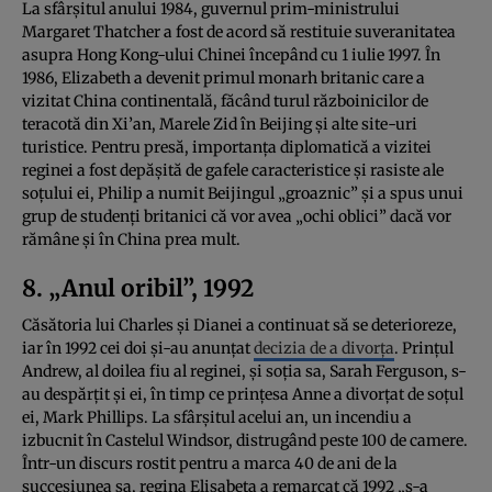
La sfârșitul anului 1984, guvernul prim-ministrului
Margaret Thatcher a fost de acord să restituie suveranitatea
asupra Hong Kong-ului Chinei începând cu 1 iulie 1997. În
1986, Elizabeth a devenit primul monarh britanic care a
vizitat China continentală, făcând turul războinicilor de
teracotă din Xi’an, Marele Zid în Beijing și alte site-uri
turistice. Pentru presă, importanța diplomatică a vizitei
reginei a fost depășită de gafele caracteristice și rasiste ale
soțului ei, Philip a numit Beijingul „groaznic” și a spus unui
grup de studenți britanici că vor avea „ochi oblici” dacă vor
rămâne și în China prea mult.
8. „Anul oribil”, 1992
Căsătoria lui Charles și Dianei a continuat să se deterioreze,
iar în 1992 cei doi și-au anunțat
decizia de a divorța
. Prințul
Andrew, al doilea fiu al reginei, și soția sa, Sarah Ferguson, s-
au despărțit și ei, în timp ce prințesa Anne a divorțat de soțul
ei, Mark Phillips. La sfârșitul acelui an, un incendiu a
izbucnit în Castelul Windsor, distrugând peste 100 de camere.
Într-un discurs rostit pentru a marca 40 de ani de la
succesiunea sa, regina Elisabeta a remarcat că 1992 „s-a