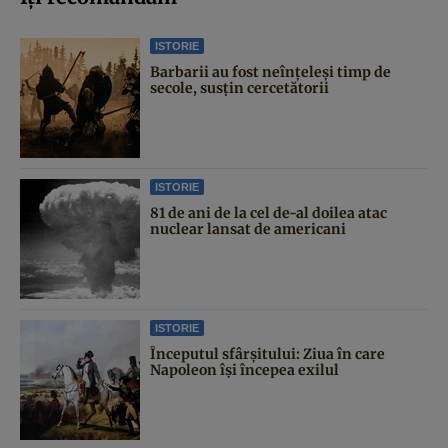
ISTORIE
Barbarii au fost neînțeleși timp de
secole, susțin cercetătorii
ISTORIE
81 de ani de la cel de-al doilea atac
nuclear lansat de americani
ISTORIE
Începutul sfârşitului: Ziua în care
Napoleon îşi începea exilul