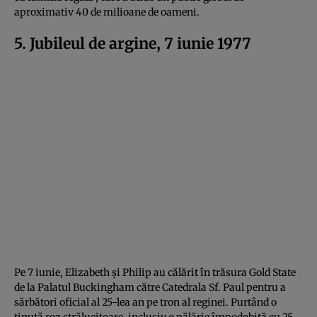
aproximativ 40 de milioane de oameni.
5. Jubileul de argine, 7 iunie 1977
Pe 7 iunie, Elizabeth și Philip au călărit în trăsura Gold State
de la Palatul Buckingham către Catedrala Sf. Paul pentru a
sărbători oficial al 25-lea an pe tron al reginei. Purtând o
ținută roz strălucitoare, inclusiv o pălărie împodobită cu 25