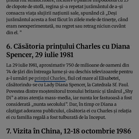
de clopote de stofă, regina și-a repetat jurământul de a-și
consacra viața slujirii națiunii sale, spunând că „Deși
jurământul acesta a fost făcut în zilele mele de tinerțe, când
eram neexperimentată, nu regret sau retrag niciun cuvânt
din el. ”
6. Căsătoria prințului Charles cu Diana
Spencer, 29 iulie 1981
La 29 iulie 1981, aproximativ 750 de milioane de oameni din
74 de țări din întreaga lume și-au deschis televizoarele pentru
a-l urmări pe
prințul Charles
, fiul cel mare al Elisabetei,
căsătorindu-se cu Lady Diana Spencer, la Catedrala Sf. Paul.
Povestea dintre moștenitorul tronului britanic și tânărul „Shy
Di” a atras atenția mass-media, iar nunta lor fastuoasă a fost
considerată „nunta secolului”. Dar, în timp ce Diana a
câștigat adorarea publicului, căsătoria ei cu Charles și relația
ei cu familia regală a fost tulburată de la început.
7. Vizita în China, 12-18 octombrie 1986