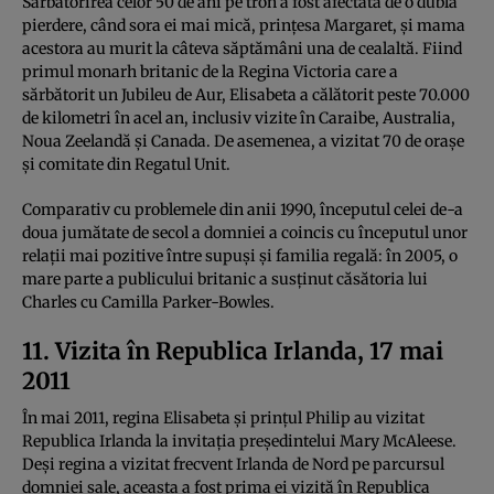
Sărbătorirea celor 50 de ani pe tron a fost afectată de o dublă
pierdere, când sora ei mai mică, prințesa Margaret, și mama
acestora au murit la câteva săptămâni una de cealaltă. Fiind
primul monarh britanic de la Regina Victoria care a
sărbătorit un Jubileu de Aur, Elisabeta a călătorit peste 70.000
de kilometri în acel an, inclusiv vizite în Caraibe, Australia,
Noua Zeelandă și Canada. De asemenea, a vizitat 70 de orașe
și comitate din Regatul Unit.
Comparativ cu problemele din anii 1990, începutul celei de-a
doua jumătate de secol a domniei a coincis cu începutul unor
relații mai pozitive între supuși și familia regală: în 2005, o
mare parte a publicului britanic a susținut căsătoria lui
Charles cu Camilla Parker-Bowles.
11. Vizita în Republica Irlanda, 17 mai
2011
În mai 2011, regina Elisabeta și prințul Philip au vizitat
Republica Irlanda la invitația președintelui Mary McAleese.
Deși regina a vizitat frecvent Irlanda de Nord pe parcursul
domniei sale, aceasta a fost prima ei vizită în Republica