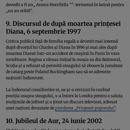
dovedit a fi un„ Annus Horribilis ””: termenul în latină pentru
„un an oribil”.
9. Discursul de după moartea prințesei
Diana, 6 septembrie 1997
Critica publică față de familia regală a devenit mai intensă
după divorțul lui Charles și Diana în 1996 și mai ales după
moartea Dianei într-un accident de mașină în Paris în vara
următoare. Regina a rămas inițial la moșia sa din Balmoral,
Scoția și a refuzat să permită steagului să zboare la jumătate
de catarg peste Palatul Buckingham sau să se adreseze
națiunii îndurerate.
La îndemnul consilierilor ei, ea și-a revizuit în curând
poziția asupra steagului, s-a întors la Londra pentru a saluta
mulțimile de jelitori și a ținut un discurs televizat, adresat
unei națiuni devastate de
pierderea „Prințesei poporului”
.
10. Jubileul de Aur, 24 iunie 2002