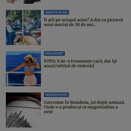
AVANTAJE.RO
Îl știi pe uriașul actor? A dat cu piciorul
unui mariaj de 38 de ani...
PROSPORT
FOTO. E de-o frumusețe rară, dar își
acuză iubitul de violență
MEDIAFAX.RO
Cutremur în România, joi după-amiază.
Unde s-a produs și ce magnitudine a
avut