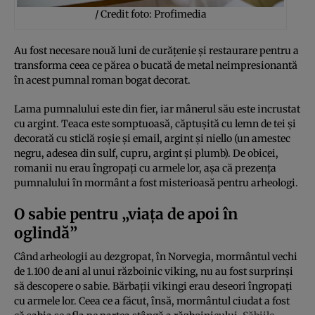
/ Credit foto: Profimedia
Au fost necesare nouă luni de curățenie și restaurare pentru a
transforma ceea ce părea o bucată de metal neimpresionantă
în acest pumnal roman bogat decorat.
Lama pumnalului este din fier, iar mânerul său este incrustat
cu argint. Teaca este somptuoasă, căptușită cu lemn de tei și
decorată cu sticlă roșie și email, argint și niello (un amestec
negru, adesea din sulf, cupru, argint și plumb). De obicei,
romanii nu erau îngropați cu armele lor, așa că prezența
pumnalului în mormânt a fost misterioasă pentru arheologi.
O sabie pentru „viața de apoi în
oglindă”
Când arheologii au dezgropat, în Norvegia, mormântul vechi
de 1.100 de ani al unui războinic viking, nu au fost surprinși
să descopere o sabie. Bărbații vikingi erau deseori îngropați
cu armele lor. Ceea ce a făcut, însă, mormântul ciudat a fost