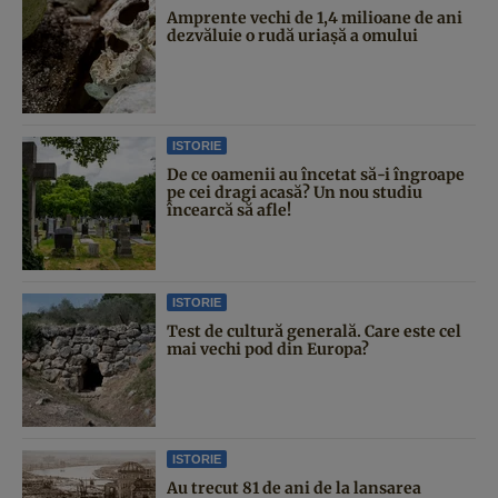
Amprente vechi de 1,4 milioane de ani
dezvăluie o rudă uriașă a omului
ISTORIE
De ce oamenii au încetat să-i îngroape
pe cei dragi acasă? Un nou studiu
încearcă să afle!
ISTORIE
Test de cultură generală. Care este cel
mai vechi pod din Europa?
ISTORIE
Au trecut 81 de ani de la lansarea