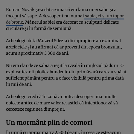
Roman Novák și-a dat seama că era lama unei sabii și a
început să sape. A descoperit nu numai
sabia, ci și un topor
de bronz
. Mânerul sabiei era decorat cu sculpturi delicate
circulare și în formă de semilună.
Arheologii de la Muzeul Silezia din apropiere au examinat
artefactele și au afirmat că ar proveni din epoca bronzului,
acum aproximativ 3.300 de ani.
Nu era clar de ce sabia a ieșit la iveală în mijlocul pădurii. O
explicație ar fi ploile abundente din primăvară care au spălat
suficient pământ pentru a o face vizibilă pentru prima dată
în mii de ani.
Arheologii cred că în zonă ar putea descoperi mai multe
obiecte antice de mare valoare, astfel că intenționează să
cerceteze regiunea dimprejur.
Un mormânt plin de comori
În urmă cu aproximativ 2.500 de ani, în ceea ce este acum