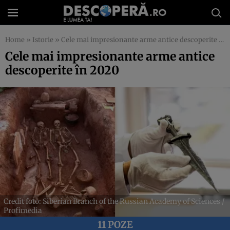
Home
»
Istorie
»
Cele mai impresionante arme antice descoperite în 2020
Cele mai impresionante arme antice
descoperite în 2020
Credit foto: Siberian Branch of the Russian Academy of Sciences /
Profimedia
11 POZE