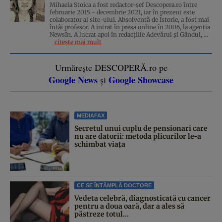
Mihaela Stoica a fost redactor-șef Descopera.ro între
februarie 2015 - decembrie 2021, iar în prezent este
colaborator al site-ului. Absolventă de Istorie, a fost mai
întâi profesor. A intrat în presa online în 2006, la agenţia
NewsIn. A lucrat apoi în redacţiile Adevărul şi Gândul, ...
citește mai mult
Urmărește DESCOPERĂ.ro pe
Google News
Google Showcase
și
MEDIAFAX
Secretul unui cuplu de pensionari care
nu are datorii: metoda plicurilor le-a
schimbat viața
CE SE ÎNTÂMPLĂ DOCTORE
Vedeta celebră, diagnosticată cu cancer
pentru a doua oară, dar a ales să
păstreze totul...