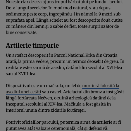
Nu este clar de ce a ajuns trupul bărbatului pe fundul lacului.
De-a lungul secolelor, în mod mod natural, s-au depus
sedimente peste corp, îngropându-l în nămol la 9 metri sub
suprafața apei. Lângă schelet au fost descoperite două cuțite
cu mânere din lemn și o sabie de fier, toate surprinzător de
bine conservate.
Artilerie timpurie
Un artefact descoperit în Parcul Național Krka din Croația
arată, la prima vedere, precum un termos deosebit de greu. În
realitate este o armă de asediu, datând din secolul al XVII-lea
sau al XVIII-lea.
Dispozitivul este un mačkula, un fel de
mortieră folosită la
asediul unei cetăți
sau castel. Artefactul din bronz a fost găsit
lângă fortăreața Nečven, o ruină arheologică datând de la
începutul secolului al XIV-lea. Mačkula a fost găsită în
interiorul unuia dintre zidurile fortăreței.
Potrivit oficialilor parcului, puternica armă de artilerie ar fi
putut avea atât valoare ceremonială, cât și defensivă.