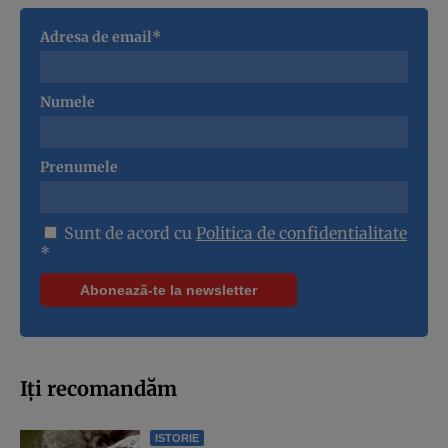
Adresa de email*
Numele
Prenumele
Sunt de acord cu
Politica de confidentialitate
*
Iți recomandăm
ISTORIE