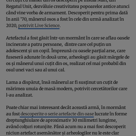
Regatul Unit, dezvăluie creativitatea popoarelor antice atunci
când vine vorba de armament. Descoperit pentru prima dată
în anii ’70, mânerul osos a fost în cele din urmă analizat în
2020,
potrivit Live Science
.
Artefactul a fost găsit într-un mormânt în care se aflau oasele
incinerate a patru persoane, dintre care cel puțin un
adolescent și un copil. Împreună cu oasele parțial arse, care
fuseseră adunate în două urne, arheologii au găsit mărgele de
os și mânerul unui cuțit din os, realizat cel mai probabil din
osul unei vaci sau al unui cal.
Lama a dispărut, însă mânerul ar fi susținut un cuțit de
mărimea unuia de masă modern, potrivit cercetătorilor care
l-au analizat.
Poate chiar mai interesant decât această armă, în mormânt
au fost
descoperite o serie artefacte din oase
lucrate în forme
dreptunghiulare de aproximativ 30 milimetri lungime,
având colțuri rotunjite. Până acum nu a mai fost descoperit
niciun artefact asemănător și arheologilor nu le este clar