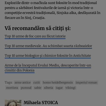
Exploziile dintr-o mačkula sunt folosite în mod tradițional
pentru a sărbători festivalurile de iarnă și victoria într-o
competiție ecvestră tradițională, Sinjska alka, desfășurată în
fiecare an în Sinj, Croația.
Vă recomandăm să citiți și:
Top 10 arme de foc care au făcut istorie
Top 10 arme medievale. Au schimbat soarta războaielor
Top 10 arme biologice și chimice folosite în Antichitate
Arme de la începutul Evului Mediu, descoperite într-un
cimitir din Polonia
Tags:
arme antice
cutit
homo heidelbergensis
imperiul roman
mortiera
pumnal
sabie
siberia
tagar
vikingi
Mihaela STOICA