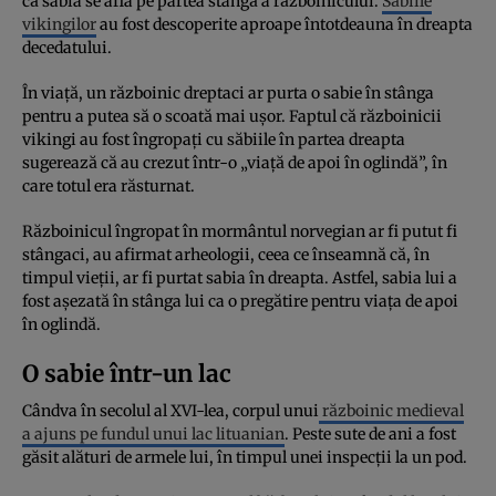
că sabia se afla pe partea stângă a războinicului.
Săbiile
vikingilor
au fost descoperite aproape întotdeauna în dreapta
decedatului.
În viață, un războinic dreptaci ar purta o sabie în stânga
pentru a putea să o scoată mai ușor. Faptul că războinicii
vikingi au fost îngropați cu săbiile în partea dreapta
sugerează că au crezut într-o „viață de apoi în oglindă”, în
care totul era răsturnat.
Războinicul îngropat în mormântul norvegian ar fi putut fi
stângaci, au afirmat arheologii, ceea ce înseamnă că, în
timpul vieții, ar fi purtat sabia în dreapta. Astfel, sabia lui a
fost așezată în stânga lui ca o pregătire pentru viața de apoi
în oglindă.
O sabie într-un lac
Cândva în secolul al XVI-lea, corpul unui
războinic medieval
a ajuns pe fundul unui lac lituanian
. Peste sute de ani a fost
găsit alături de armele lui, în timpul unei inspecții la un pod.