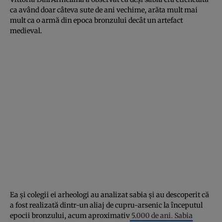
ca având doar câteva sute de ani vechime, arăta mult mai
mult ca o armă din epoca bronzului decât un artefact
medieval.
Ea și colegii ei arheologi au analizat sabia și au descoperit că
a fost realizată dintr-un aliaj de cupru-arsenic la începutul
epocii bronzului, acum aproximativ
5.000 de ani. Sabia