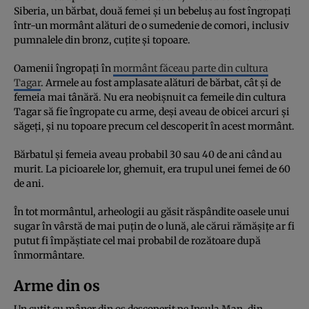
Siberia, un bărbat, două femei și un bebeluș au fost îngropați
într-un mormânt alături de o sumedenie de comori, inclusiv
pumnalele din bronz, cuțite și topoare.
Oamenii îngropați în
mormânt făceau parte din cultura
Tagar
. Armele au fost amplasate alături de bărbat, cât și de
femeia mai tânără. Nu era neobișnuit ca femeile din cultura
Tagar să fie îngropate cu arme, deși aveau de obicei arcuri și
săgeți, și nu topoare precum cel descoperit în acest mormânt.
Bărbatul și femeia aveau probabil 30 sau 40 de ani când au
murit. La picioarele lor, ghemuit, era trupul unei femei de 60
de ani.
În tot mormântul, arheologii au găsit răspândite oasele unui
sugar în vârstă de mai puțin de o lună, ale cărui rămășițe ar fi
putut fi împăștiate cel mai probabil de rozătoare după
înmormântare.
Arme din os
Un cuțit cu mâner din os descoperit pe Insula Man, din