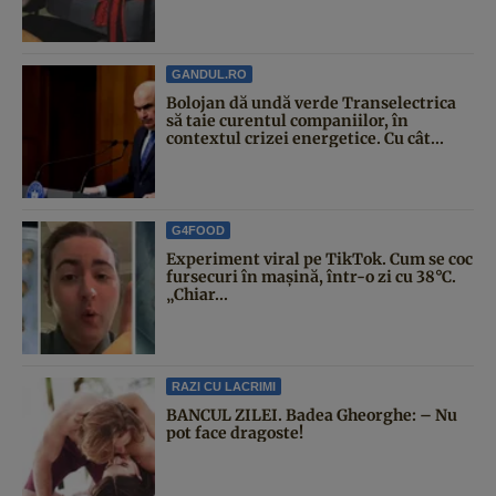
GANDUL.RO
Bolojan dă undă verde Transelectrica
să taie curentul companiilor, în
contextul crizei energetice. Cu cât...
G4FOOD
Experiment viral pe TikTok. Cum se coc
fursecuri în mașină, într-o zi cu 38°C.
„Chiar...
RAZI CU LACRIMI
BANCUL ZILEI. Badea Gheorghe: – Nu
pot face dragoste!