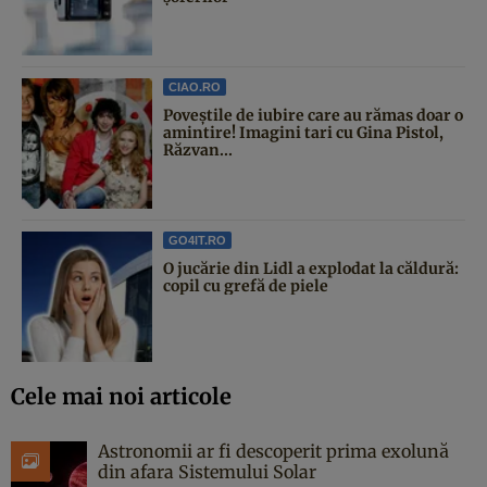
CIAO.RO
Poveştile de iubire care au rămas doar o
amintire! Imagini tari cu Gina Pistol,
Răzvan...
GO4IT.RO
O jucărie din Lidl a explodat la căldură:
copil cu grefă de piele
Cele mai noi articole
Astronomii ar fi descoperit prima exolună
din afara Sistemului Solar