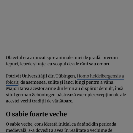
Obiectul era aruncat spre animale mici de pradă, precum
iepuri, lebede și rațe, cu scopul de a le răni sau omorî.
Potrivit Universității din Tübingen,
Homo heidelbergensis a
folosit
, de asemenea, sulițe și lănci lungi pentru a vâna.
Majoritatea acestor arme din lemn au dispărut demult, însă
situl german Schöningen păstrează exemple excepționale ale
acestei vechi tradiții de vânătoare.
O sabie foarte veche
O sabie veche, considerată inițial ca datând din perioada
medievală, s-a dovedit a avea în realitate o vechime de