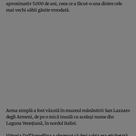
aproximativ 5.000 de ani, ceea ce a făcut-o una dintre cele
mai vechi săbii găsite vreodată.
Arma simplă a fost văzută în muzeul mănăstirii San Lazzaro
degli Armeni, de pe o mică insulă cu același nume din
Laguna Venețiană, în nordul Italiei.
Vittoria Dall’Armellina a observat că deși sabia era etichetată