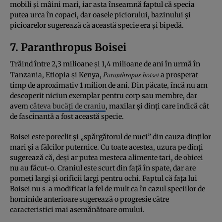
mobili și mâini mari, iar asta înseamnă faptul că specia
putea urca în copaci, dar oasele piciorului, bazinului și
picioarelor sugerează că această specie era și bipedă.
7. Paranthropus Boisei
Trăind între 2,3 milioane și 1,4 milioane de ani în urmă în
Paranthropus boisei
Tanzania, Etiopia și Kenya,
a prosperat
timp de aproximativ 1 milion de ani. Din păcate, încă nu am
descoperit niciun exemplar pentru corp sau membre, dar
avem
câteva bucăți de craniu
, maxilar și dinți care indică cât
de fascinantă a fost această specie.
Boisei este poreclit și „spărgătorul de nuci” din cauza dinților
mari și a fălcilor puternice. Cu toate acestea, uzura pe dinți
sugerează că, deși ar putea mesteca alimente tari, de obicei
nu au făcut-o. Craniul este scurt din față în spate, dar are
pomeți largi și orificii largi pentru ochi. Faptul că fața lui
Boisei nu s-a modificat la fel de mult ca în cazul speciilor de
hominide anterioare sugerează o progresie către
caracteristici mai asemănătoare omului.