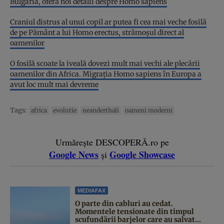
Bulgaria, oferă noi detalii despre Homo sapiens
Craniul distrus al unui copil ar putea fi cea mai veche fosilă
de pe Pământ a lui Homo erectus, strămoşul direct al
oamenilor
O fosilă scoate la iveală dovezi mult mai vechi ale plecării
oamenilor din Africa. Migraţia Homo sapiens în Europa a
avut loc mult mai devreme
Tags:
africa
evolutie
neanderthali
oameni moderni
Urmărește DESCOPERĂ.ro pe
Google News
Google Showcase
și
MEDIAFAX
O parte din cabluri au cedat.
Momentele tensionate din timpul
scufundării barjelor care au salvat...