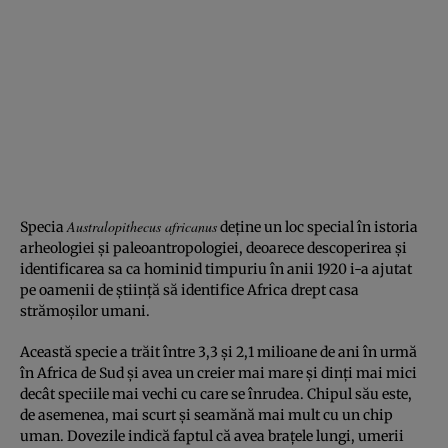
Australopithecus africanus
Specia
deține un loc special în istoria
arheologiei și paleoantropologiei, deoarece descoperirea și
identificarea sa ca hominid timpuriu în anii 1920 i-a ajutat
pe oamenii de știință să identifice Africa drept casa
strămoșilor umani.
Această specie a trăit între 3,3 și 2,1 milioane de ani în urmă
în Africa de Sud și avea un creier mai mare și dinți mai mici
decât speciile mai vechi cu care se înrudea. Chipul său este,
de asemenea, mai scurt și seamănă mai mult cu un chip
uman. Dovezile indică faptul că avea brațele lungi, umerii