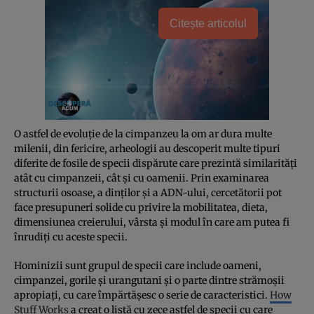
Citește articolul
O astfel de evoluție de la cimpanzeu la om ar dura multe
milenii, din fericire, arheologii au descoperit multe tipuri
diferite de fosile de specii dispărute care prezintă similarități
atât cu cimpanzeii, cât și cu oamenii. Prin examinarea
structurii osoase, a dinților și a ADN-ului, cercetătorii pot
face presupuneri solide cu privire la mobilitatea, dieta,
dimensiunea creierului, vârsta și modul în care am putea fi
înrudiți cu aceste specii.
Hominizii sunt grupul de specii care include oameni,
cimpanzei, gorile și urangutani și o parte dintre strămoșii
apropiați, cu care împărtășesc o serie de caracteristici.
How
Stuff Works
a creat o listă cu zece astfel de specii cu care