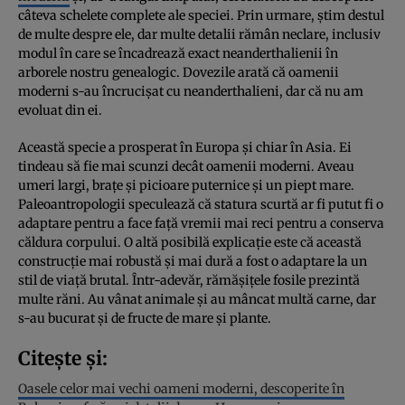
câteva schelete complete ale speciei. Prin urmare, știm destul
de multe despre ele, dar multe detalii rămân neclare, inclusiv
modul în care se încadrează exact neanderthalienii în
arborele nostru genealogic. Dovezile arată că oamenii
moderni s-au încrucișat cu neanderthalieni, dar că nu am
evoluat din ei.
Această specie a prosperat în Europa și chiar în Asia. Ei
tindeau să fie mai scunzi decât oamenii moderni. Aveau
umeri largi, brațe și picioare puternice și un piept mare.
Paleoantropologii speculează că statura scurtă ar fi putut fi o
adaptare pentru a face față vremii mai reci pentru a conserva
căldura corpului. O altă posibilă explicație este că această
construcție mai robustă și mai dură a fost o adaptare la un
stil de viață brutal. Într-adevăr, rămășițele fosile prezintă
multe răni. Au vânat animale și au mâncat multă carne, dar
s-au bucurat și de fructe de mare și plante.
Citește și:
Oasele celor mai vechi oameni moderni, descoperite în