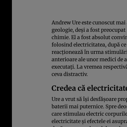
Andrew Ure este cunoscut mai a
geologie, deși a fost preocupat 
chimie. El a fost absolut convi
folosind electricitatea, după c
reacționează în urma stimulării
anterioare ale unor medici de a
executați. La vremea respectivă
ceva distractiv.
Credea că electricita
Ure a vrut să își desfășoare pro
baterii mai puternice. Spre deo
care stimulau electric corpuril
electricitate și efectele ei asup