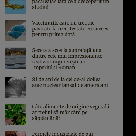
păcăleală? Iată ce a descoperit un
studiu!
Vaccinurile care nu trebuie
păstrate la rece, testate cu succes
pentru prima dată
Seceta a scos la suprafață una
dintre cele mai impresionante
realizări inginerești ale
Imperiului Roman
81 de ani de la cel de-al doilea
atac nuclear lansat de americani
Câte alimente de origine vegetală
ar trebui să mâncăm pe
săptămână?
Fermele industriale de pui