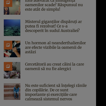
Este adevărat că inteligența
oamenilor scade? Răspunsul nu
este atât de simplu!
Misterul giganților dispăruți ar
putea fi rezolvat! Ce s-a
descoperit în sudul Australiei?
Un hormon al neanderthalienilor
are efecte vizibile la oamenii de
astăzi
Cercetătorii au creat câini la care
oamenii să nu fie alergici
Nu este suficient să înțelegi rănile
din copilărie. De ce sunt
importante și exercițiile care
calmează sistemul nervos