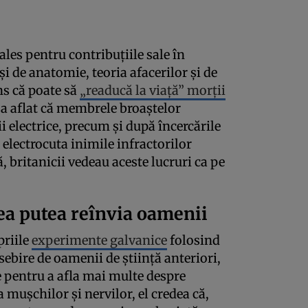
les pentru contribuțiile sale în
și de anatomie, teoria afacerilor și de
ns că poate să
„readucă la viață” morții
e a aflat că membrele broaștelor
 electrice, precum și după încercările
 electrocuta inimile infractorilor
, britanicii vedeau aceste lucruri ca pe
tea putea reînvia oamenii
priile
experimente galvanice
folosind
sebire de oamenii de știință anteriori,
e pentru a afla mai multe despre
ra mușchilor și nervilor, el credea că,