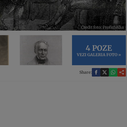
Credit foto: Profimedia
4 POZE
VEZI GALERIA FOTO »
Share: