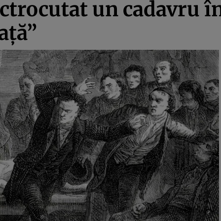
ectrocutat un cadavru 
ață”