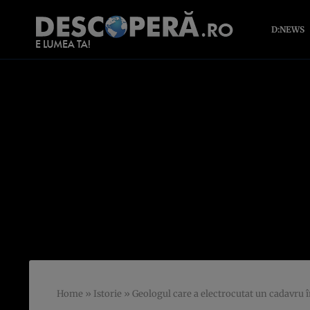
D:NEWS
Home
»
Istorie
»
Geologul care a electrocutat un cadavru 