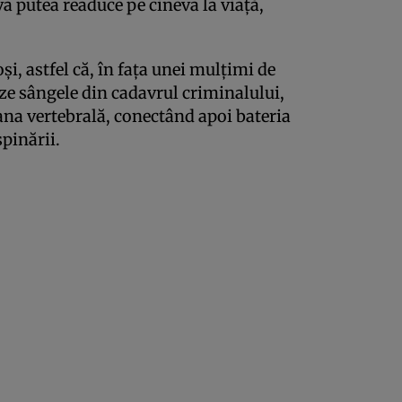
va putea readuce pe cineva la viață,
oși, astfel că, în fața unei mulțimi de
ze sângele din cadavrul criminalului,
oana vertebrală, conectând apoi bateria
spinării.