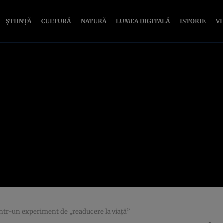
ȘTIINȚĂ
CULTURĂ
NATURĂ
LUMEA DIGITALĂ
ISTORIE
V
într-un experiment de „readucere la viață”