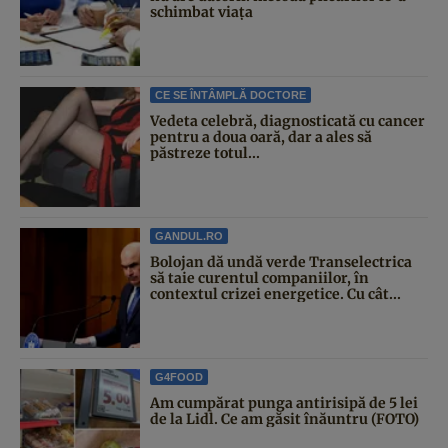
schimbat viața
CE SE ÎNTÂMPLĂ DOCTORE
Vedeta celebră, diagnosticată cu cancer
pentru a doua oară, dar a ales să
păstreze totul...
GANDUL.RO
Bolojan dă undă verde Transelectrica
să taie curentul companiilor, în
contextul crizei energetice. Cu cât...
G4FOOD
Am cumpărat punga antirisipă de 5 lei
de la Lidl. Ce am găsit înăuntru (FOTO)