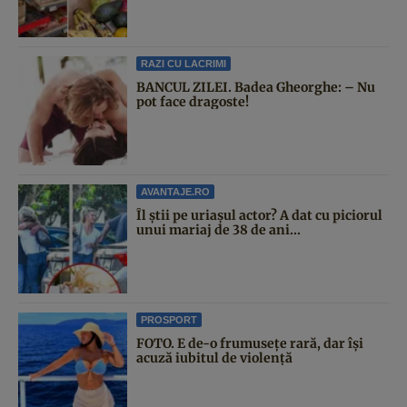
RAZI CU LACRIMI
BANCUL ZILEI. Badea Gheorghe: – Nu
pot face dragoste!
AVANTAJE.RO
Îl știi pe uriașul actor? A dat cu piciorul
unui mariaj de 38 de ani...
PROSPORT
FOTO. E de-o frumusețe rară, dar își
acuză iubitul de violență