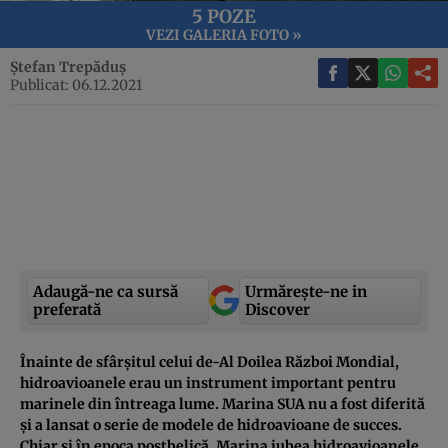
5 POZE
VEZI GALERIA FOTO »
Ștefan Trepăduș
Publicat: 06.12.2021
Adaugă-ne ca sursă
Urmărește-ne in
preferată
Discover
Înainte de sfârșitul celui de-Al Doilea Război Mondial,
hidroavioanele erau un instrument important pentru
marinele din întreaga lume. Marina SUA nu a fost diferită
și a lansat o serie de modele de hidroavioane de succes.
Chiar și în epoca postbelică, Marina iubea hidroavioanele,