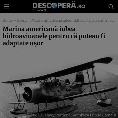
Home
»
Istorie
»
Marina americană iubea hidroavioanele pentru că puteau fi adaptate ușor
Marina americană iubea
hidroavioanele pentru că puteau fi
adaptate ușor
Foto: U.S. Navy/ National Archives/ Public Domain