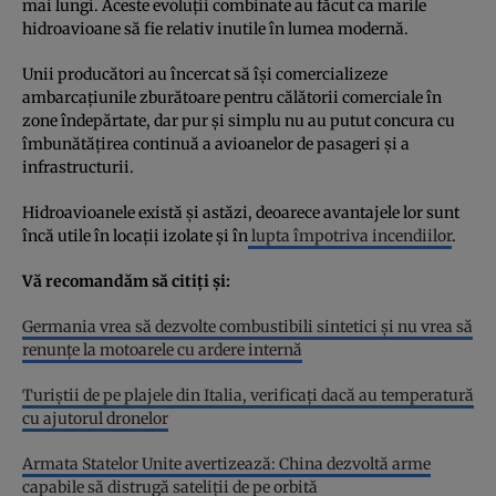
mai lungi. Aceste evoluții combinate au făcut ca marile
hidroavioane să fie relativ inutile în lumea modernă.
Unii producători au încercat să își comercializeze
ambarcațiunile zburătoare pentru călătorii comerciale în
zone îndepărtate, dar pur și simplu nu au putut concura cu
îmbunătățirea continuă a avioanelor de pasageri și a
infrastructurii.
Hidroavioanele există și astăzi, deoarece avantajele lor sunt
încă utile în locații izolate și în
lupta împotriva incendiilor
.
Vă recomandăm să citiți și:
Germania vrea să dezvolte combustibili sintetici și nu vrea să
renunțe la motoarele cu ardere internă
Turiştii de pe plajele din Italia, verificați dacă au temperatură
cu ajutorul dronelor
Armata Statelor Unite avertizează: China dezvoltă arme
capabile să distrugă sateliții de pe orbită