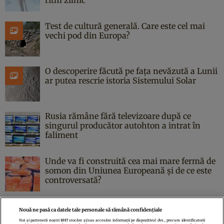
Test de cultură generală. Care este cel mai
vechi pod din Europa?
O descoperire făcută pe fața nevăzută a Lunii
ar putea rescrie istoria Sistemului Solar
Rusia rămâne fără televizoare după ce
singurul producător autohton a intrat în
faliment
Unde va fi construită cea mai mare fermă de
somon din Uniunea Europeană și de ce este
controversată?
Nouă ne pasă ca datele tale personale să rămână confidențiale
Noi și partenerii noștri
1017
stocăm și/sau accesăm informații pe dispozitivul dvs., precum identificatorii