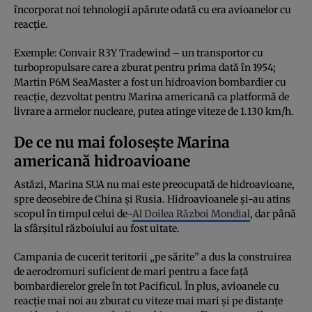
încorporat noi tehnologii apărute odată cu era avioanelor cu
reacție.
Exemple: Convair R3Y Tradewind – un transportor cu
turbopropulsare care a zburat pentru prima dată în 1954;
Martin P6M SeaMaster a fost un hidroavion bombardier cu
reacție, dezvoltat pentru Marina americană ca platformă de
livrare a armelor nucleare, putea atinge viteze de 1.130 km/h.
De ce nu mai folosește Marina
americană hidroavioane
Astăzi, Marina SUA nu mai este preocupată de hidroavioane,
spre deosebire de China și Rusia. Hidroavioanele și-au atins
scopul în timpul celui de-
Al Doilea Război Mondial
, dar până
la sfârșitul războiului au fost uitate.
Campania de cucerit teritorii „pe sărite” a dus la construirea
de aerodromuri suficient de mari pentru a face față
bombardierelor grele în tot Pacificul. În plus, avioanele cu
reacție mai noi au zburat cu viteze mai mari și pe distanțe