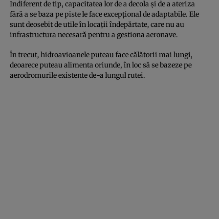
Indiferent de tip, capacitatea lor de a decola și de a ateriza
fără a se baza pe piste le face excepțional de adaptabile. Ele
sunt deosebit de utile în locații îndepărtate, care nu au
infrastructura necesară pentru a gestiona aeronave.
În trecut, hidroavioanele puteau face călătorii mai lungi,
deoarece puteau alimenta oriunde, în loc să se bazeze pe
aerodromurile existente de-a lungul rutei.