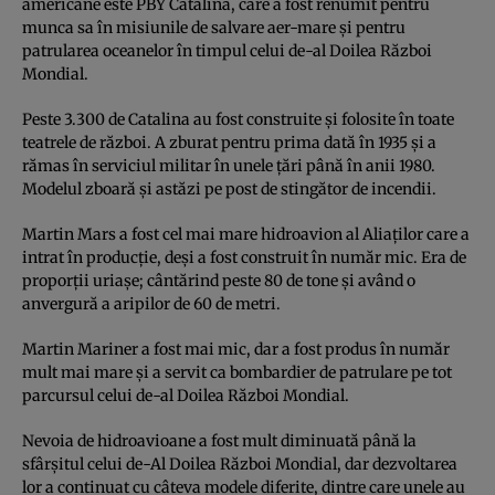
americane este PBY Catalina, care a fost renumit pentru
munca sa în misiunile de salvare aer-mare și pentru
patrularea oceanelor în timpul celui de-al Doilea Război
Mondial.
Peste 3.300 de Catalina au fost construite și folosite în toate
teatrele de război. A zburat pentru prima dată în 1935 și a
rămas în serviciul militar în unele țări până în anii 1980.
Modelul zboară și astăzi pe post de stingător de incendii.
Martin Mars a fost cel mai mare hidroavion al Aliaților care a
intrat în producție, deși a fost construit în număr mic. Era de
proporții uriașe; cântărind peste 80 de tone și având o
anvergură a aripilor de 60 de metri.
Martin Mariner a fost mai mic, dar a fost produs în număr
mult mai mare și a servit ca bombardier de patrulare pe tot
parcursul celui de-al Doilea Război Mondial.
Nevoia de hidroavioane a fost mult diminuată până la
sfârșitul celui de-Al Doilea Război Mondial, dar dezvoltarea
lor a continuat cu câteva modele diferite, dintre care unele au