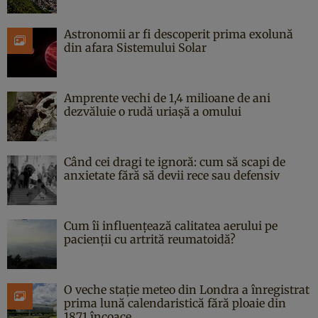
Astronomii ar fi descoperit prima exolună
din afara Sistemului Solar
Amprente vechi de 1,4 milioane de ani
dezvăluie o rudă uriașă a omului
Când cei dragi te ignoră: cum să scapi de
anxietate fără să devii rece sau defensiv
Cum îi influențează calitatea aerului pe
pacienții cu artrită reumatoidă?
O veche stație meteo din Londra a înregistrat
prima lună calendaristică fără ploaie din
1871 încoace