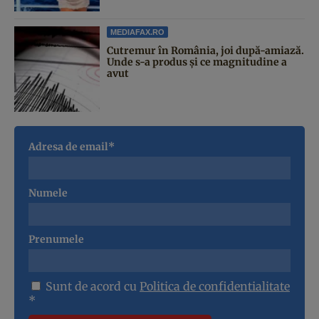
MEDIAFAX.RO
Cutremur în România, joi după-amiază.
Unde s-a produs și ce magnitudine a
avut
Adresa de email*
Numele
Prenumele
Sunt de acord cu
Politica de confidentialitate
*