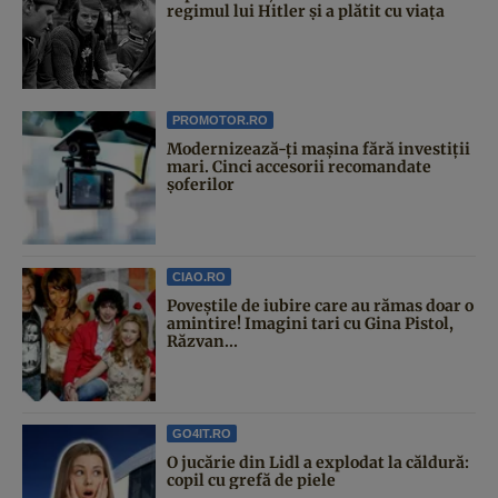
regimul lui Hitler și a plătit cu viața
PROMOTOR.RO
Modernizează-ți mașina fără investiții
mari. Cinci accesorii recomandate
șoferilor
CIAO.RO
Poveştile de iubire care au rămas doar o
amintire! Imagini tari cu Gina Pistol,
Răzvan...
GO4IT.RO
O jucărie din Lidl a explodat la căldură:
copil cu grefă de piele