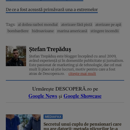
De ce a fost această primăvară una a extremelor
Tags:
al doilea razboi mondial
aterizare fără pistă
aterizare pe apă
bombardiere
hidroavioane
marina americană
stingere incendii
Ștefan Trepăduș
Ștefan Trepăduș este blogger începând cu anul 2009,
având experiență și în domeniile publicitate și jurnalism.
Este pasionat de marketing și de tehnologie, dar cel mai
mult îi place să știe lucruri, motiv pentru care a fost
atras de Descopera.ro.
citește mai mult
Urmărește DESCOPERĂ.ro pe
Google News
Google Showcase
și
MEDIAFAX
Secretul unui cuplu de pensionari care
nu are datorii: metoda plicurilor le-a