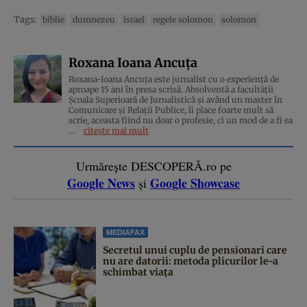
Tags:
biblie
dumnezeu
israel
regele solomon
solomon
Roxana Ioana Ancuța
Roxana-Ioana Ancuța este jurnalist cu o experiență de
aproape 15 ani în presa scrisă. Absolventă a facultății
Școala Superioară de Jurnalistică și având un master în
Comunicare și Relații Publice, îi place foarte mult să
scrie, aceasta fiind nu doar o profesie, ci un mod de a fi ea
...
citește mai mult
Urmărește DESCOPERĂ.ro pe
Google News
Google Showcase
și
MEDIAFAX
Secretul unui cuplu de pensionari care
nu are datorii: metoda plicurilor le-a
schimbat viața