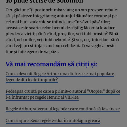
10 pilde scrise de Solomon
O rugăciune îți poate schimba viața; un om prosper trebuie
să-și păstreze integritatea; anturajul dăunător corupe și pe
cel mai bun; zadarnic se întind curse în văzul păsărilor;
aceasta este soarta celor lacomi de câştig; lăcomia le aduce
pierderea vieţii; până când, proştilor, veţi iubi prostia? Până
când, nebunilor, veţi iubi nebunia? Şi voi, neştiutorilor, până
când veţi urî ştiinţa; când buna chibzuială va veghea peste
tine şi înţelegerea te va păzi.
Vă mai recomandăm să citiți și:
Cum a devenit Regele Arthur una dintre cele mai populare
legende din toate timpurile?
Pedeapsa cruntă pe care a primit-o autorul ”Utopiei” după ce
l-a înfruntat pe regele Henric al VIII-lea
Regele Arthur, suveranul legendar care continuă să fascineze
Cum a ajuns Zeus regele zeilor în mitologia greacă