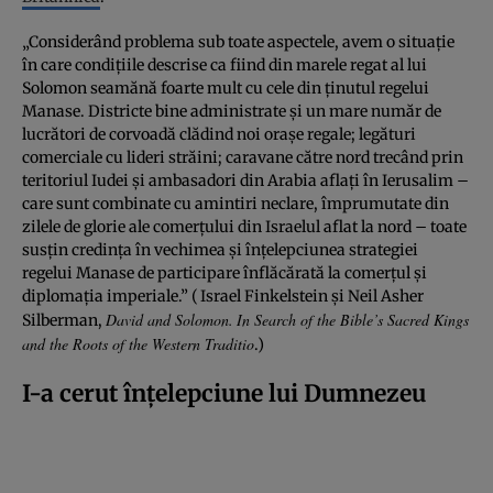
„Considerând problema sub toate aspectele, avem o situație
în care condițiile descrise ca fiind din marele regat al lui
Solomon seamănă foarte mult cu cele din ținutul regelui
Manase. Districte bine administrate și un mare număr de
lucrători de corvoadă clădind noi orașe regale; legături
comerciale cu lideri străini; caravane către nord trecând prin
teritoriul Iudei și ambasadori din Arabia aflați în Ierusalim –
care sunt combinate cu amintiri neclare, împrumutate din
zilele de glorie ale comerțului din Israelul aflat la nord – toate
susțin credința în vechimea și înțelepciunea strategiei
regelui Manase de participare înflăcărată la comerțul și
diplomația imperiale.” ( Israel Finkelstein și Neil Asher
David and Solomon.
In Search of the Bible’s Sacred Kings
Silberman,
and the Roots of the Western Traditio
.)
I-a cerut înțelepciune lui Dumnezeu