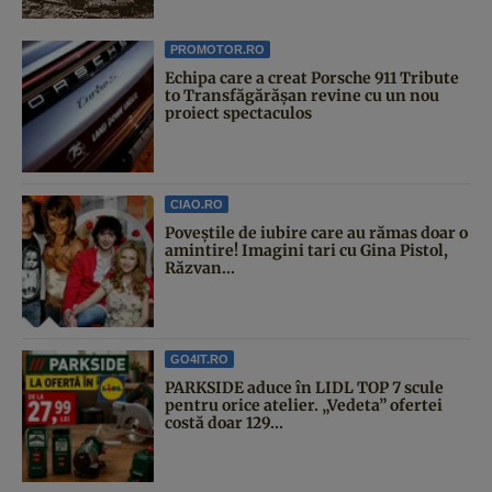
PROMOTOR.RO
Echipa care a creat Porsche 911 Tribute
to Transfăgărășan revine cu un nou
proiect spectaculos
CIAO.RO
Poveştile de iubire care au rămas doar o
amintire! Imagini tari cu Gina Pistol,
Răzvan...
GO4IT.RO
PARKSIDE aduce în LIDL TOP 7 scule
pentru orice atelier. „Vedeta” ofertei
costă doar 129...