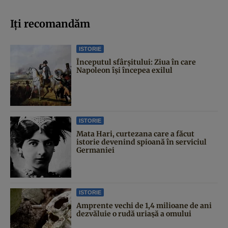
Iți recomandăm
ISTORIE
Începutul sfârşitului: Ziua în care
Napoleon îşi începea exilul
ISTORIE
Mata Hari, curtezana care a făcut
istorie devenind spioană în serviciul
Germaniei
ISTORIE
Amprente vechi de 1,4 milioane de ani
dezvăluie o rudă uriașă a omului