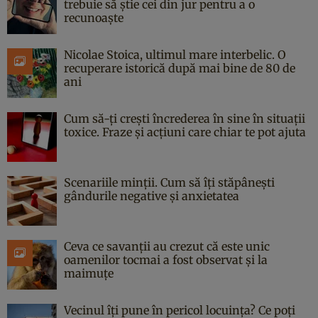
trebuie să știe cei din jur pentru a o
recunoaște
Nicolae Stoica, ultimul mare interbelic. O
recuperare istorică după mai bine de 80 de
ani
Cum să-ți crești încrederea în sine în situații
toxice. Fraze și acțiuni care chiar te pot ajuta
Scenariile minții. Cum să îți stăpânești
gândurile negative și anxietatea
Ceva ce savanții au crezut că este unic
oamenilor tocmai a fost observat și la
maimuțe
Vecinul îți pune în pericol locuința? Ce poți