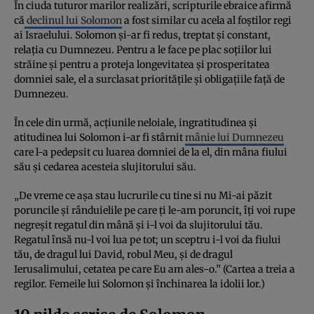
În ciuda tuturor marilor realizări, scripturile ebraice afirmă
că
declinul lui Solomon
a fost similar cu acela al foștilor regi
ai Israelului. Solomon și-ar fi redus, treptat și constant,
relația cu Dumnezeu. Pentru a le face pe plac soțiilor lui
străine și pentru a proteja longevitatea și prosperitatea
domniei sale, el a surclasat prioritățile și obligațiile față de
Dumnezeu.
În cele din urmă, acțiunile neloiale, ingratitudinea și
atitudinea lui Solomon i-ar fi stârnit
mânie lui Dumnezeu
care l-a pedepsit cu luarea domniei de la el, din mâna fiului
său și cedarea acesteia slujitorului său.
„De vreme ce așa stau lucrurile cu tine si nu Mi-ai păzit
poruncile și rânduielile pe care ți le-am poruncit, îți voi rupe
negreșit regatul din mână și i-l voi da slujitorului tău.
Regatul însă nu-l voi lua pe tot; un sceptru i-l voi da fiului
tău, de dragul lui David, robul Meu, și de dragul
Ierusalimului, cetatea pe care Eu am ales-o.” (Cartea a treia a
regilor. Femeile lui Solomon și închinarea la idolii lor.)