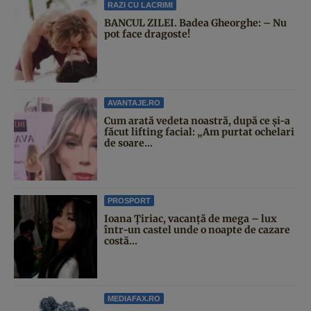
RAZI CU LACRIMI
BANCUL ZILEI. Badea Gheorghe: – Nu
pot face dragoste!
AVANTAJE.RO
Cum arată vedeta noastră, după ce și-a
făcut lifting facial: „Am purtat ochelari
de soare...
PROSPORT
Ioana Țiriac, vacanță de mega – lux
într-un castel unde o noapte de cazare
costă...
MEDIAFAX.RO