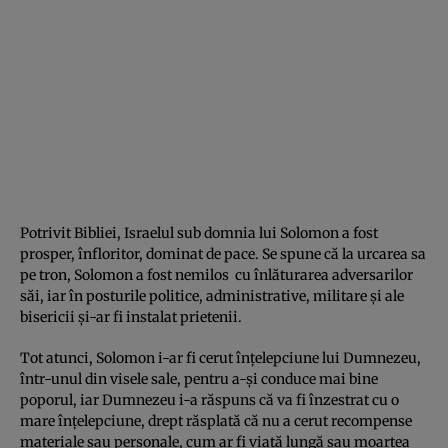
Potrivit Bibliei, Israelul sub domnia lui Solomon a fost
prosper, înfloritor, dominat de pace. Se spune că la urcarea sa
pe tron, Solomon a fost nemilos cu înlăturarea adversarilor
săi, iar în posturile politice, administrative, militare și ale
bisericii și-ar fi instalat prietenii.
Tot atunci, Solomon i-ar fi cerut înțelepciune lui Dumnezeu,
într-unul din visele sale, pentru a-și conduce mai bine
poporul, iar Dumnezeu i-a răspuns că va fi înzestrat cu o
mare înțelepciune, drept răsplată că nu a cerut recompense
materiale sau personale, cum ar fi viață lungă sau moartea