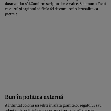
dușmanilor săi.Conform scripturilor ebraice, Solomon a făcut
ca aurul și argintul să fie la fel de comune în Ierusalim ca
pietrele.
Bun în politica externă
A înființat colonii israelite în afara granițelor regatului său,
adoptând o politică de cooperare și negociere în termeni