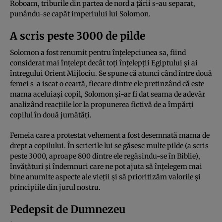
Roboam, triburile din partea de nord a țării s-au separat,
punându-se capăt imperiului lui Solomon.
A scris peste 3000 de pilde
Solomon a fost renumit pentru înțelepciunea sa, fiind
considerat mai înțelept decât toți înțelepții Egiptului și ai
întregului Orient Mijlociu. Se spune că atunci când între două
femei s-a iscat o ceartă, fiecare dintre ele pretinzând că este
mama aceluiași copil, Solomon și-ar fi dat seama de adevăr
analizând reacțiile lor la propunerea fictivă de a împărți
copilul în două jumătăți.
Femeia care a protestat vehement a fost desemnată mama de
drept a copilului. În scrierile lui se găsesc multe pilde (a scris
peste 3000, aproape 800 dintre ele regăsindu-se în Biblie),
învăţături şi îndemnuri care ne pot ajuta să înțelegem mai
bine anumite aspecte ale vieții și să prioritizăm valorile și
principiile din jurul nostru.
Pedepsit de Dumnezeu