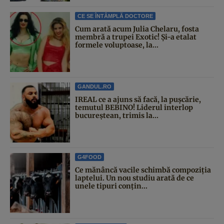
CE SE ÎNTÂMPLĂ DOCTORE
Cum arată acum Julia Chelaru, fosta
membră a trupei Exotic! Și-a etalat
formele voluptoase, la...
GANDUL.RO
IREAL ce a ajuns să facă, la pușcărie,
temutul BEBINO! Liderul interlop
bucureștean, trimis la...
G4FOOD
Ce mănâncă vacile schimbă compoziția
laptelui. Un nou studiu arată de ce
unele tipuri conțin...