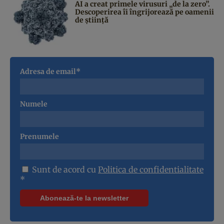
AI a creat primele virusuri „de la zero”.
Descoperirea îi îngrijorează pe oamenii
de știință
Adresa de email*
Numele
Prenumele
Sunt de acord cu
Politica de confidentialitate
*