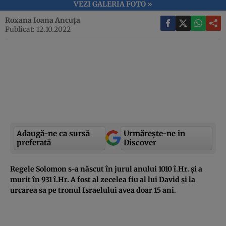
VEZI GALERIA FOTO »
Roxana Ioana Ancuța
Publicat: 12.10.2022
Adaugă-ne ca sursă
Urmărește-ne in
preferată
Discover
Regele Solomon s-a născut în jurul anului 1010 î.Hr. și a
murit în 931 î.Hr. A fost al zecelea fiu al lui David și la
urcarea sa pe tronul Israelului avea doar 15 ani.