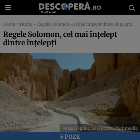
Home
»
Istorie
»
Regele Solomon, cel mai înțelept dintre înțelepți
Regele Solomon, cel mai înțelept
dintre înțelepți
Valea Regilor. Sursa foto: Profimedia
5 POZE