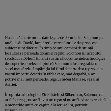
Nu există foarte multe date legate de domnia lui Solomon și a
tatălui său David, iar părerile cercetătorilor despre acest
subiect sunt diferite. În timp ce unii oameni de știință
localizează perioada domniei regelui Solomon la începutul
secolului al X-lea î.Hr, alții susțin că documentele arheologice
descoperite ar releva faptul că Solomon a fost rege abia un
secol mai târziu, împărăția lui fiind departe de a reprezenta
vastul imperiu descris în Biblie care, mai degrabă, s-ar
potrivi mai mult perioadei regelui iudeu Manase, vasal al
Asiriei.
În opinia arheologilor Finkelstein și Silberman, Solomon nu
ar fi fost rege, nu ar fi avut un regat și nu ar fi existat vreodată
o monarhie unită cu capitala la Ierusalim, potrivit
Britannica
.