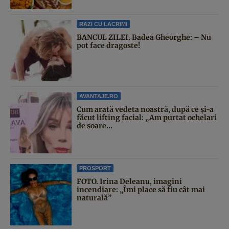
RAZI CU LACRIMI
BANCUL ZILEI. Badea Gheorghe: – Nu
pot face dragoste!
AVANTAJE.RO
Cum arată vedeta noastră, după ce și-a
făcut lifting facial: „Am purtat ochelari
de soare...
PROSPORT
FOTO. Irina Deleanu, imagini
incendiare: „Îmi place să fiu cât mai
naturală”