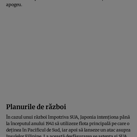
apogeu.
Planurile de război
În cazul unui război împotriva SUA, Japonia intenționa până
la începutul anului 1941 să utilizeze flota principală pe care o
deținea în Pacificul de Sud, iar apoi să lanseze un atac asupra
Insulelor Filipine. La această desfășurarea se aștepta și SUA,