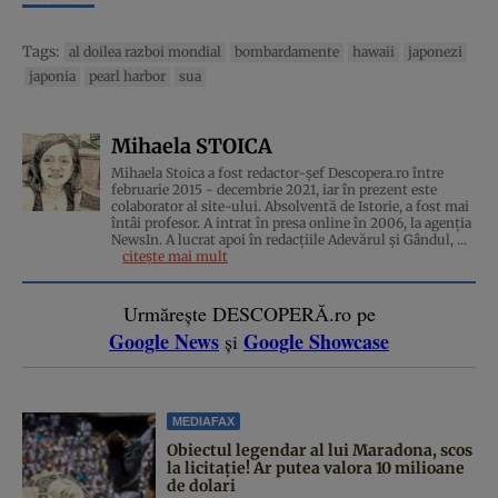
Tags:
al doilea razboi mondial
bombardamente
hawaii
japonezi
japonia
pearl harbor
sua
Mihaela STOICA
Mihaela Stoica a fost redactor-șef Descopera.ro între
februarie 2015 - decembrie 2021, iar în prezent este
colaborator al site-ului. Absolventă de Istorie, a fost mai
întâi profesor. A intrat în presa online în 2006, la agenţia
NewsIn. A lucrat apoi în redacţiile Adevărul şi Gândul, ...
citește mai mult
Urmărește DESCOPERĂ.ro pe
Google News
Google Showcase
și
MEDIAFAX
Obiectul legendar al lui Maradona, scos
la licitație! Ar putea valora 10 milioane
de dolari