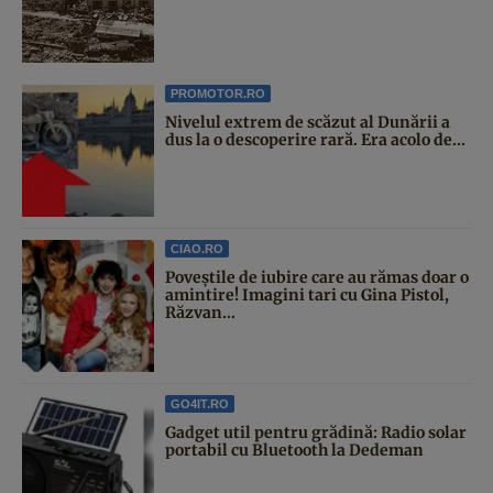
PROMOTOR.RO
Nivelul extrem de scăzut al Dunării a
dus la o descoperire rară. Era acolo de...
CIAO.RO
Poveştile de iubire care au rămas doar o
amintire! Imagini tari cu Gina Pistol,
Răzvan...
GO4IT.RO
Gadget util pentru grădină: Radio solar
portabil cu Bluetooth la Dedeman