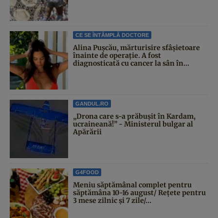
CE SE ÎNTÂMPLĂ DOCTORE
Alina Pușcău, mărturisire sfâșietoare
înainte de operație. A fost
diagnosticată cu cancer la sân în...
GANDUL.RO
„Drona care s-a prăbușit în Kardam,
ucraineană!” - Ministerul bulgar al
Apărării
G4FOOD
Meniu săptămânal complet pentru
săptămâna 10-16 august/ Rețete pentru
3 mese zilnic și 7 zile/...