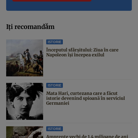
Iți recomandăm
ISTORIE
Începutul sfârşitului: Ziua în care
Napoleon îşi începea exilul
ISTORIE
Mata Hari, curtezana care a făcut
istorie devenind spioană în serviciul
Germaniei
ISTORIE
Amprente vechi de 1,4 milioane de ani