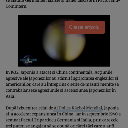
se alătură Germaniei naziste și Italiei fasciste în Pactul anti-
Comintern.
Citește articolul
În 1932, Japonia a atacat și China continentală. Acțiunile
agresive ale japonezilor au stârnit îngrijorarea englezilor și
americanilor, care au întreprins o serie de măsuri menite să
contrabalanseze agresiunile și ascensiunea japonezilor în
Asia.
După izbucnirea celui de
Al Doilea Război Mondial
, Japonia
și-a accelerat expansiunea în China, iar în septembrie 1940 a
semnat Pactul Tripartit cu Germania și Italia, prin care cele
trei puteri se angajau să se opună oricărei țări care s-ar fi