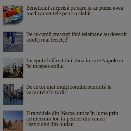
Beneficiul surpriză pe care le-ar putea avea
medicamentele pentru slăbit
De ce copiii crescuți fără telefoane au devenit
adulți mai fericiți?
Începutul sfârşitului: Ziua în care Napoleon
îşi începea exilul
De ce tot mai mulți români renunță la
vacanțele în țară?
Piramidele din Meroe, unice în lume prin
arhitectura lor, în pericol din cauza
războiului din Sudan