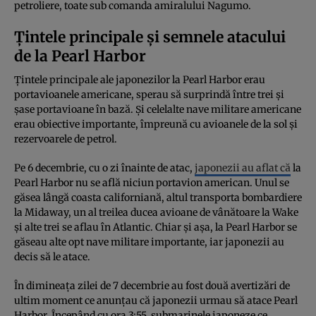
petroliere, toate sub comanda amiralului Nagumo.
Țintele principale și semnele atacului
de la Pearl Harbor
Țintele principale ale japonezilor la Pearl Harbor erau
portavioanele americane, sperau să surprindă între trei și
șase portavioane în bază. Și celelalte nave militare americane
erau obiective importante, împreună cu avioanele de la sol și
rezervoarele de petrol.
Pe 6 decembrie, cu o zi înainte de atac,
japonezii au aflat că
la
Pearl Harbor nu se află niciun portavion american. Unul se
găsea lângă coasta californiană, altul transporta bombardiere
la Midaway, un al treilea ducea avioane de vânătoare la Wake
și alte trei se aflau în Atlantic. Chiar și așa, la Pearl Harbor se
găseau alte opt nave militare importante, iar japonezii au
decis să le atace.
În dimineața zilei de 7 decembrie au fost două avertizări de
ultim moment ce anunțau că japonezii urmau să atace Pearl
Harbor. Începând cu ora 3:55, submarinele japoneze ce