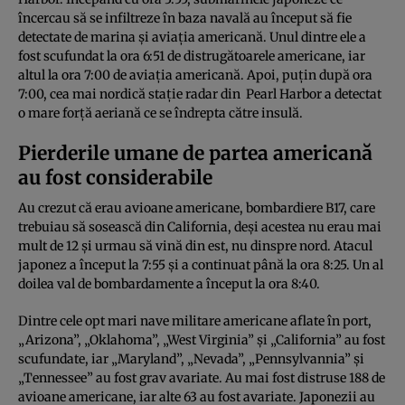
încercau să se infiltreze în baza navală au început să fie
detectate de marina și aviația americană. Unul dintre ele a
fost scufundat la ora 6:51 de distrugătoarele americane, iar
altul la ora 7:00 de aviația americană. Apoi, puțin după ora
7:00, cea mai nordică stație radar din Pearl Harbor a detectat
o mare forță aeriană ce se îndrepta către insulă.
Pierderile umane de partea americană
au fost considerabile
Au crezut că erau avioane americane, bombardiere B17, care
trebuiau să sosească din California, deși acestea nu erau mai
mult de 12 și urmau să vină din est, nu dinspre nord. Atacul
japonez a început la 7:55 și a continuat până la ora 8:25. Un al
doilea val de bombardamente a început la ora 8:40.
Dintre cele opt mari nave militare americane aflate în port,
„Arizona”, „Oklahoma”, „West Virginia” și „California” au fost
scufundate, iar „Maryland”, „Nevada”, „Pennsylvannia” și
„Tennessee” au fost grav avariate. Au mai fost distruse 188 de
avioane americane, iar alte 63 au fost avariate. Japonezii au