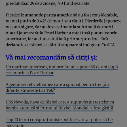
pierdut doar 29 de avioane, 70 fiind avariate.
Pierderile umane de partea americană au fost considerabile,
nu mai puțin de 3.425 de morți sau răniți. Pierderile japoneze
nu sunt sigure, dar au fost estimate la sub o sută de morți.
Atacul japonez de la Pearl Harbor a ratat însă portavioanele
americane, iar acțiunea inițiată prin surprindere, fără
declarație de război, a stârnit stupoare și indignare în SUA.
Vă mai recomandăm să citiți și:
Un marinar american, înmormântat la peste 80 de ani după
ce a murit la Pearl Harbor
Agentul secret vietnamez care a spionat pentru trei țări
diferite. Cine este Lai Tek?
USS Nevada, nava de război care a supravieţuit testelor cu
bomba atomică şi Primului Război Mondial, a fost găsită
Top 10 teorii conspiraționiste politice care ar putea să fie
adevărate