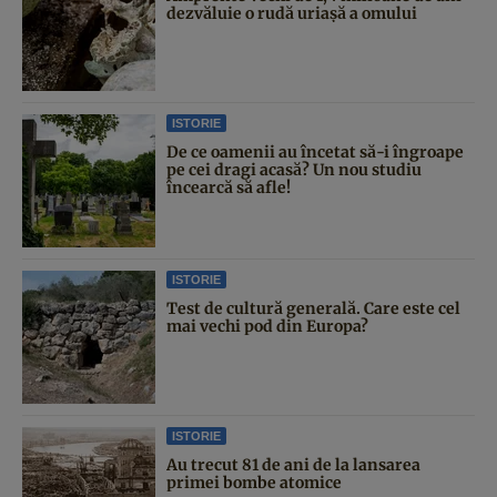
dezvăluie o rudă uriașă a omului
ISTORIE
De ce oamenii au încetat să-i îngroape
pe cei dragi acasă? Un nou studiu
încearcă să afle!
ISTORIE
Test de cultură generală. Care este cel
mai vechi pod din Europa?
ISTORIE
Au trecut 81 de ani de la lansarea
primei bombe atomice