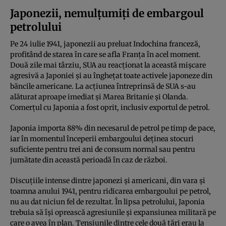
Japonezii, nemulțumiți de embargoul
petrolului
Pe 24 iulie 1941, japonezii au preluat Indochina franceză,
profitând de starea în care se afla Franța în acel moment.
Două zile mai târziu, SUA au reacționat la această mișcare
agresivă a Japoniei și au înghețat toate activele japoneze din
băncile americane. La acțiunea întreprinsă de SUA s-au
alăturat aproape imediat și Marea Britanie și Olanda.
Comerțul cu Japonia a fost oprit, inclusiv exportul de petrol.
Japonia importa 88% din necesarul de petrol pe timp de pace,
iar în momentul începerii embargoului deținea stocuri
suficiente pentru trei ani de consum normal sau pentru
jumătate din această perioadă în caz de război.
Discuțiile intense dintre japonezi și americani, din vara și
toamna anului 1941, pentru ridicarea embargoului pe petrol,
nu au dat niciun fel de rezultat. În lipsa petrolului, Japonia
trebuia să își oprească agresiunile și expansiunea militară pe
care o avea în plan. Tensiunile dintre cele două țări erau la