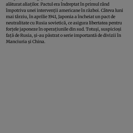
alăturat aliaților. Pactul era îndreptat în primul rând
împotriva unei intervenții americane în război. Câteva luni
mai târziu, în aprilie 1941, Japonia a încheiat un pact de
neutralitate cu Rusia sovietică, ce asigura libertatea pentru
forțele japoneze în operațiunile din sud. Totuși, suspicioși
față de Rusia, și-au păstrat o serie importantă de divizii în
Manciuria și China.