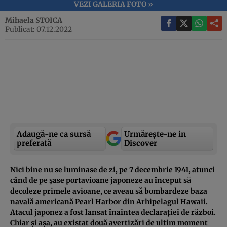
VEZI GALERIA FOTO »
Mihaela STOICA
Publicat: 07.12.2022
Adaugă-ne ca sursă
Urmărește-ne in
preferată
Discover
Nici bine nu se luminase de zi, pe 7 decembrie 1941, atunci
când de pe șase portavioane japoneze au început să
decoleze primele avioane, ce aveau să bombardeze baza
navală americană Pearl Harbor din Arhipelagul Hawaii.
Atacul japonez a fost lansat înaintea declarației de război.
Chiar și așa, au existat două avertizări de ultim moment