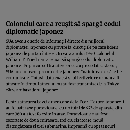
Colonelul care a reușit să spargă codul
diplomatic japonez
SUA aveau o serie de informații directe din mijlocul
diplomației japoneze cu privire la discuțiile pe care liderii
japonezi le purtau între ei. În vara anului 1940, colonelul
William F. Friedman a reușit să spargă codul diplomatic
japonez. Pe parcursul tratativelor ce au precedat războiul,
SUA au cunoscut propunerile japoneze înainte ca ele să le fie
comunicate. Totuși, data exactă și obiectivele ce urmau a fi
atacate în timpul atacului nu au fost transmise de la Tokyo
către ambasadorul japonez.
Pentru atacarea bazei americane de la Pearl Harbor, japonezii
au folosit șase portavioane, cu un total de 423 de aparate, din
care 360 au fost folosite în atac. Portavioanele au fost
escortate de două cuirasate, trei crucișătoare, nouă
distrugătoare și trei submarine, împreună cu opt tancuri