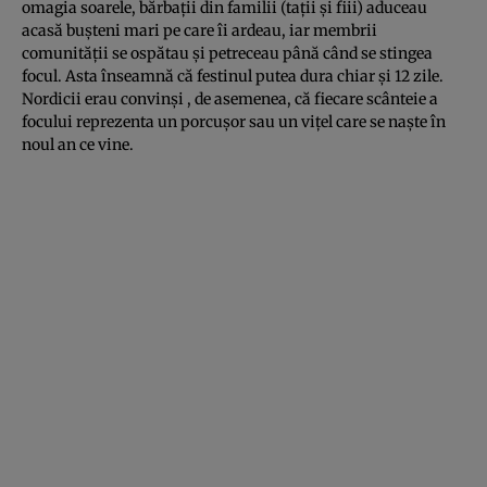
omagia soarele, bărbații din familii (tații și fiii) aduceau
acasă bușteni mari pe care îi ardeau, iar membrii
comunității se ospătau și petreceau până când se stingea
focul. Asta înseamnă că festinul putea dura chiar și 12 zile.
Nordicii erau convinși , de asemenea, că fiecare scânteie a
focului reprezenta un porcușor sau un vițel care se naște în
noul an ce vine.