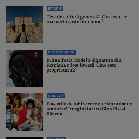
ISTORIE
Test de cultură generală. Care este cel
mai vechi castel din lume?
PROMOTOR.RO
Prima Tesla Model S Signature din
România a fost livrată! Cine este
proprietarul?
CIAO.RO
Poveştile de iubire care au rămas doar o
amintire! Imagini tari cu Gina Pistol,
Răzvan...