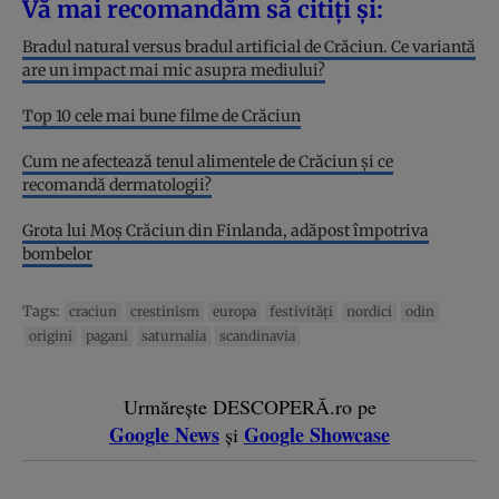
Vă mai recomandăm să citiți și:
Bradul natural versus bradul artificial de Crăciun. Ce variantă
are un impact mai mic asupra mediului?
Top 10 cele mai bune filme de Crăciun
Cum ne afectează tenul alimentele de Crăciun și ce
recomandă dermatologii?
Grota lui Moș Crăciun din Finlanda, adăpost împotriva
bombelor
Tags:
craciun
crestinism
europa
festivităţi
nordici
odin
origini
pagani
saturnalia
scandinavia
Urmărește DESCOPERĂ.ro pe
Google News
Google Showcase
și