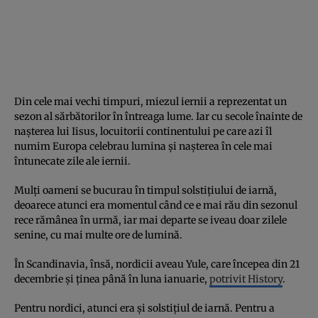
Din cele mai vechi timpuri, miezul iernii a reprezentat un
sezon al sărbătorilor în întreaga lume. Iar cu secole înainte de
nașterea lui Iisus, locuitorii continentului pe care azi îl
numim Europa celebrau lumina și nașterea în cele mai
întunecate zile ale iernii.
Mulți oameni se bucurau în timpul solstițiului de iarnă,
deoarece atunci era momentul când ce e mai rău din sezonul
rece rămânea în urmă, iar mai departe se iveau doar zilele
senine, cu mai multe ore de lumină.
În Scandinavia, însă, nordicii aveau Yule, care începea din 21
decembrie și ținea până în luna ianuarie,
potrivit History
.
Pentru nordici, atunci era și solstițiul de iarnă. Pentru a