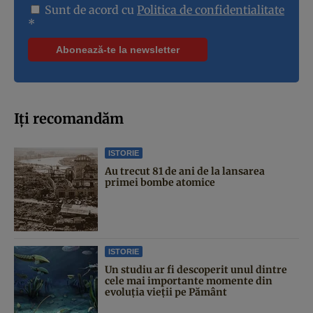
Sunt de acord cu
Politica de confidentialitate
*
Iți recomandăm
ISTORIE
Au trecut 81 de ani de la lansarea
primei bombe atomice
ISTORIE
Un studiu ar fi descoperit unul dintre
cele mai importante momente din
evoluția vieții pe Pământ