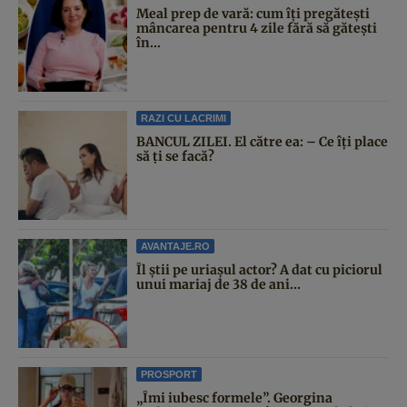
Meal prep de vară: cum îți pregătești
mâncarea pentru 4 zile fără să gătești
în...
RAZI CU LACRIMI
BANCUL ZILEI. El către ea: – Ce îți place
să ți se facă?
AVANTAJE.RO
Îl știi pe uriașul actor? A dat cu piciorul
unui mariaj de 38 de ani...
PROSPORT
„Îmi iubesc formele”. Georgina