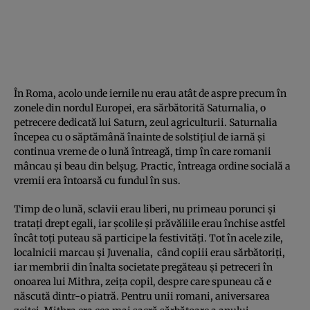
În Roma, acolo unde iernile nu erau atât de aspre precum în
zonele din nordul Europei, era sărbătorită Saturnalia, o
petrecere dedicată lui Saturn, zeul agriculturii. Saturnalia
începea cu o săptămână înainte de solstițiul de iarnă și
continua vreme de o lună întreagă, timp în care romanii
mâncau și beau din belșug. Practic, întreaga ordine socială a
vremii era întoarsă cu fundul în sus.
Timp de o lună, sclavii erau liberi, nu primeau porunci și
tratați drept egali, iar școlile și prăvăliile erau închise astfel
încât toți puteau să participe la festivități. Tot în acele zile,
localnicii marcau și Juvenalia, când copiii erau sărbătoriți,
iar membrii din înalta societate pregăteau și petreceri în
onoarea lui Mithra, zeița copil, despre care spuneau că e
născută dintr-o piatră. Pentru unii romani, aniversarea