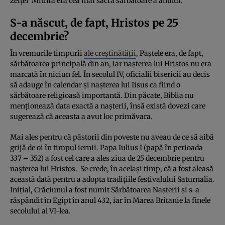
zeiței Mithra era cea mai sacră sărbătoare a anului.
S-a născut, de fapt, Hristos pe 25
decembrie?
În vremurile timpurii
ale creștinătății
, Paștele era, de fapt,
sărbătoarea principală din an, iar nașterea lui Hristos nu era
marcată în niciun fel. În secolul IV, oficialii bisericii au decis
să adauge în calendar și nașterea lui Iisus ca fiind o
sărbătoare religioasă importantă. Din păcate, Biblia nu
menționează data exactă a nașterii, însă există dovezi care
sugerează că aceasta a avut loc primăvara.
Mai ales pentru că păstorii din poveste nu aveau de ce să aibă
grijă de oi în timpul iernii. Papa Iulius I (papă în perioada
337 – 352) a fost cel care a ales ziua de 25 decembrie pentru
nașterea lui Hristos. Se crede, în același timp, că a fost aleasă
această dată pentru a adopta tradițiile festivalului Saturnalia.
Inițial, Crăciunul a fost numit Sărbătoarea Nașterii și s-a
răspândit în Egipt în anul 432, iar în Marea Britanie la finele
secolului al VI-lea.