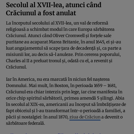
Secolul al XVII-lea, atunci când
Crăciunul a fost anulat
La începutul secolului al XVII-lea, un val de reformă
religioasă a schimbat modul în care Europa sărbătorea
Crăciunul. Atunci când Oliver Cromwell și forțele sale
puritane au acaparat Marea Britanie, în anul 1645, ei și-au
luat angajamentul să scape țara de decadență și, ca parte a
misiunii lor, au decis să-l anuleze. Prin cererea poporului,
Charles al II a preluat tronul și, odată cu el, a revenit și
Crăciunul.
Iar în America, nu era marcată în niciun fel nașterea
Domnului. Mai mult, în Boston, în perioada 1659 – 1681,
Crăciunul era chiar interzis prin lege, iar cine manifesta în
orice chip spiritul sărbătorii, primea amendă 5 șilingi. Abia
în secolul al XIX-ea, americanii au început să îmbrățișeze de
fapt obiceiul și l-au transformat într-o perioadă a familiei, a
păcii și nostalgiei: în anul 1870,
ziua de Crăciun
a devenit o
sărbătoare federală.