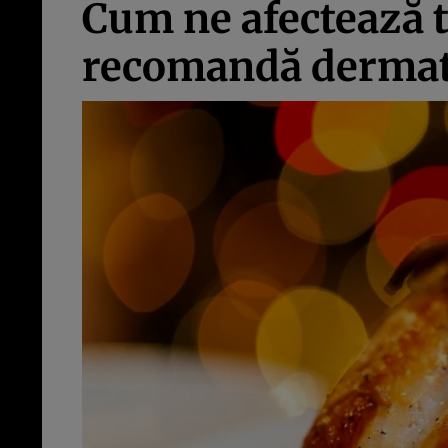
Cum ne afectează t
recomandă dermat