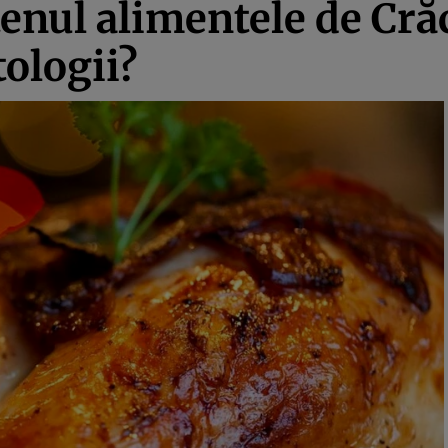
enul alimentele de Crăc
ologii?