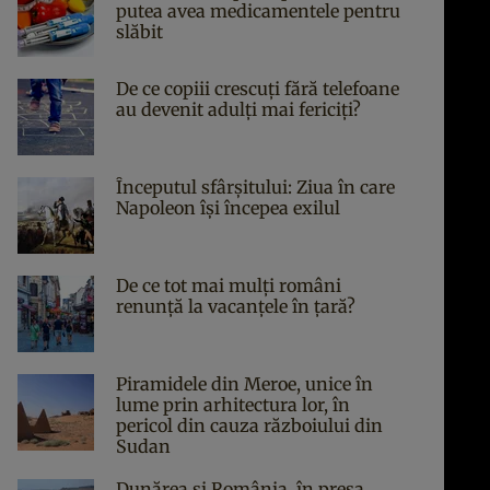
putea avea medicamentele pentru
slăbit
De ce copiii crescuți fără telefoane
au devenit adulți mai fericiți?
Începutul sfârşitului: Ziua în care
Napoleon îşi începea exilul
De ce tot mai mulți români
renunță la vacanțele în țară?
Piramidele din Meroe, unice în
lume prin arhitectura lor, în
pericol din cauza războiului din
Sudan
Dunărea și România, în presa