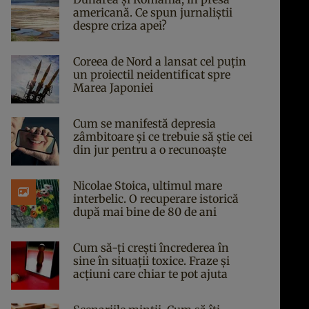
americană. Ce spun jurnaliștii
despre criza apei?
Coreea de Nord a lansat cel puțin
un proiectil neidentificat spre
Marea Japoniei
Cum se manifestă depresia
zâmbitoare și ce trebuie să știe cei
din jur pentru a o recunoaște
Nicolae Stoica, ultimul mare
interbelic. O recuperare istorică
după mai bine de 80 de ani
Cum să-ți crești încrederea în
sine în situații toxice. Fraze și
acțiuni care chiar te pot ajuta