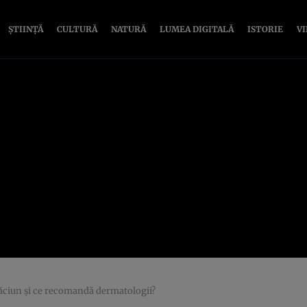
ȘTIINȚĂ
CULTURĂ
NATURĂ
LUMEA DIGITALĂ
ISTORIE
V
ăciun și ce recomandă dermatologii?