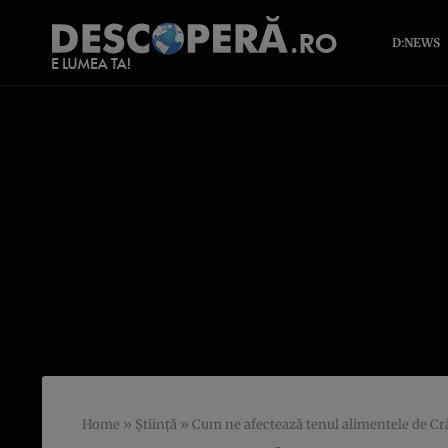
D:NEWS
Home
»
Știință
»
Cum ne afectează tenul alimentele de Cr