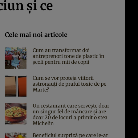
iun și ce
Cele mai noi articole
Cum au transformat doi
antreprenori tone de plastic în
școli pentru mii de copii
Cum se vor proteja viitorii
astronauți de praful toxic de pe
Marte?
Un restaurant care servește doar
un singur fel de mâncare și are
doar 20 de locuri a primit o stea
Michelin
Beneficiul surpriză pe care le-ar