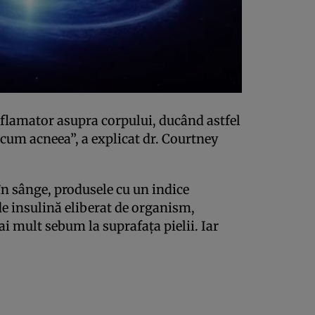
nflamator asupra corpului, ducând astfel
precum acneea”, a explicat dr. Courtney
în sânge, produsele cu un indice
de insulină eliberat de organism,
i mult sebum la suprafața pielii. Iar