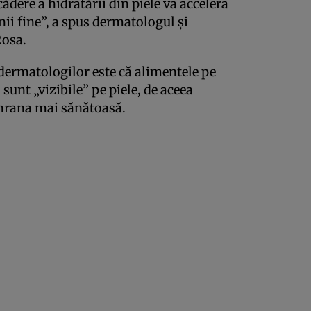
ădere a hidratării din piele va accelera
inii fine”, a spus dermatologul și
Rosa.
 dermatologilor este că alimentele pe
 sunt „vizibile” pe piele, de aceea
 hrana mai sănătoasă.