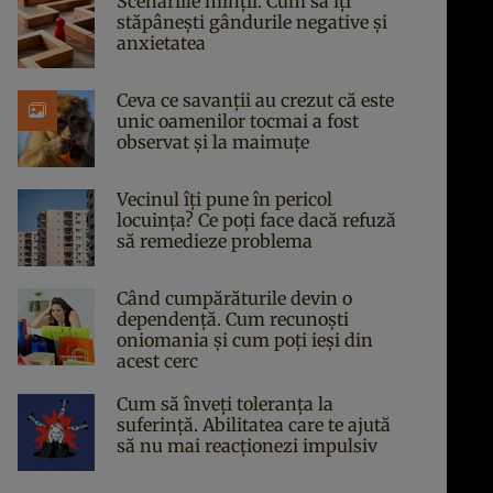
Scenariile minții. Cum să îți
stăpânești gândurile negative și
anxietatea
Ceva ce savanții au crezut că este
unic oamenilor tocmai a fost
observat și la maimuțe
Vecinul îți pune în pericol
locuința? Ce poți face dacă refuză
să remedieze problema
Când cumpărăturile devin o
dependență. Cum recunoști
oniomania și cum poți ieși din
acest cerc
Cum să înveți toleranța la
suferință. Abilitatea care te ajută
să nu mai reacționezi impulsiv