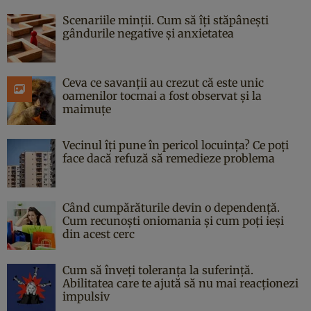
Scenariile minții. Cum să îți stăpânești
gândurile negative și anxietatea
Ceva ce savanții au crezut că este unic
oamenilor tocmai a fost observat și la
maimuțe
Vecinul îți pune în pericol locuința? Ce poți
face dacă refuză să remedieze problema
Când cumpărăturile devin o dependență.
Cum recunoști oniomania și cum poți ieși
din acest cerc
Cum să înveți toleranța la suferință.
Abilitatea care te ajută să nu mai reacționezi
impulsiv