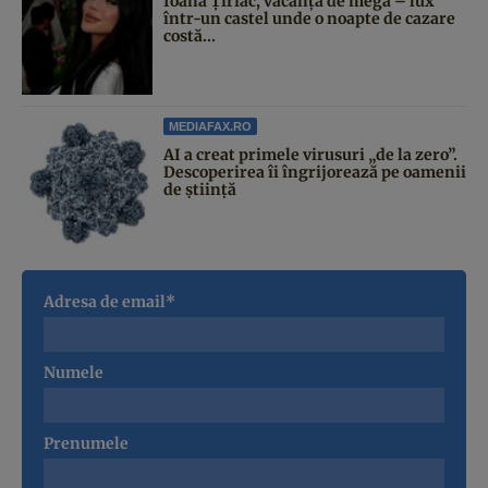
Ioana Țiriac, vacanță de mega – lux
într-un castel unde o noapte de cazare
costă...
MEDIAFAX.RO
AI a creat primele virusuri „de la zero”.
Descoperirea îi îngrijorează pe oamenii
de știință
Adresa de email*
Numele
Prenumele