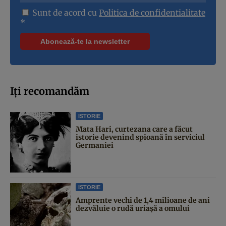
Sunt de acord cu
Politica de confidentialitate
*
Iți recomandăm
ISTORIE
Mata Hari, curtezana care a făcut
istorie devenind spioană în serviciul
Germaniei
ISTORIE
Amprente vechi de 1,4 milioane de ani
dezvăluie o rudă uriașă a omului