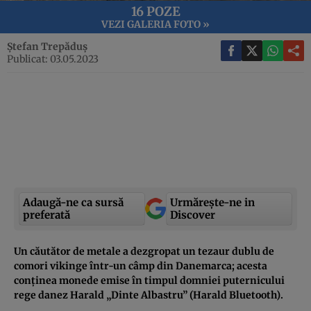
16 POZE
VEZI GALERIA FOTO »
Ștefan Trepăduș
Publicat: 03.05.2023
Adaugă-ne ca sursă
Urmărește-ne in
preferată
Discover
Un căutător de metale a dezgropat un tezaur dublu de
comori vikinge într-un câmp din Danemarca; acesta
conținea monede emise în timpul domniei puternicului
rege danez Harald „Dinte Albastru” (Harald Bluetooth).