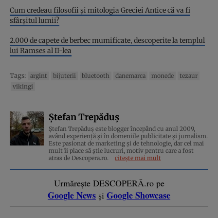
Cum credeau filosofii și mitologia Greciei Antice că va fi
sfârșitul lumii?
2.000 de capete de berbec mumificate, descoperite la templul
lui Ramses al II-lea
Tags:
argint
bijuterii
bluetooth
danemarca
monede
tezaur
vikingi
Ștefan Trepăduș
Ștefan Trepăduș este blogger începând cu anul 2009,
având experiență și în domeniile publicitate și jurnalism.
Este pasionat de marketing și de tehnologie, dar cel mai
mult îi place să știe lucruri, motiv pentru care a fost
atras de Descopera.ro.
citește mai mult
Urmărește DESCOPERĂ.ro pe
Google News
Google Showcase
și