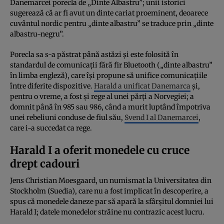
Danemarcei porecla de „Dinte Albastru”; unii istorici
sugerează că ar fi avut un dinte cariat proeminent, deoarece
cuvântul nordic pentru „dinte albastru” se traduce prin „dinte
albastru-negru”.
Porecla sa s-a păstrat până astăzi și este folosită în
standardul de comunicații fără fir Bluetooth („dinte albastru”
în limba engleză), care își propune să unifice comunicațiile
între diferite dispozitive.
Harald a unificat Danemarca
și,
pentru o vreme, a fost și rege al unei părți a Norvegiei; a
domnit până în 985 sau 986, când a murit luptând împotriva
unei rebeliuni conduse de fiul său,
Svend I al Danemarcei
,
care i-a succedat ca rege.
Harald I a oferit monedele cu cruce
drept cadouri
Jens Christian Moesgaard, un numismat la Universitatea din
Stockholm (Suedia), care nu a fost implicat în descoperire, a
spus că monedele daneze par să apară la sfârșitul domniei lui
Harald I; datele monedelor străine nu contrazic acest lucru.