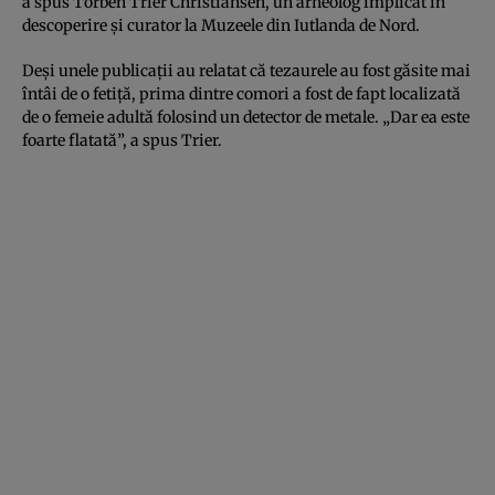
a spus Torben Trier Christiansen, un arheolog implicat în
descoperire și curator la Muzeele din Iutlanda de Nord.
Deși unele publicații au relatat că tezaurele au fost găsite mai
întâi de o fetiță, prima dintre comori a fost de fapt localizată
de o femeie adultă folosind un detector de metale. „Dar ea este
foarte flatată”, a spus Trier.