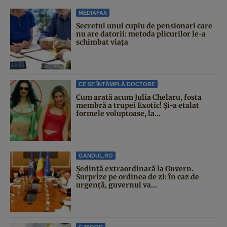
MEDIAFAX
Secretul unui cuplu de pensionari care
nu are datorii: metoda plicurilor le-a
schimbat viața
CE SE ÎNTÂMPLĂ DOCTORE
Cum arată acum Julia Chelaru, fosta
membră a trupei Exotic! Și-a etalat
formele voluptoase, la...
GANDUL.RO
Şedinţă extraordinară la Guvern.
Surprize pe ordinea de zi: în caz de
urgență, guvernul va...
G4FOOD