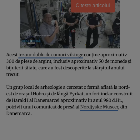
Citește articolul
Acest
tezaur dublu de comori vikinge
conține aproximativ
300 de piese de argint, inclusiv aproximativ 50 de monede și
bijuterii tăiate, care au fost descoperite la sfârșitul anului
trecut.
Un grup local de arheologie a cercetat o fermă aflată la nord-
est de orașul Hobro și de lângă Fyrkat, un fort inelar construit
de Harald I al Danemarcei aproximativ în anul 980 d.Hr.,
potrivit unui comunicat de presă al
Nordjyske Museer
, din
Danemarca.