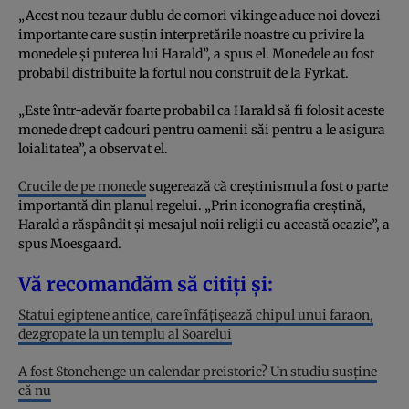
„Acest nou tezaur dublu de comori vikinge aduce noi dovezi
importante care susțin interpretările noastre cu privire la
monedele și puterea lui Harald”, a spus el. Monedele au fost
probabil distribuite la fortul nou construit de la Fyrkat.
„Este într-adevăr foarte probabil ca Harald să fi folosit aceste
monede drept cadouri pentru oamenii săi pentru a le asigura
loialitatea”, a observat el.
Crucile de pe monede
sugerează că creștinismul a fost o parte
importantă din planul regelui. „Prin iconografia creștină,
Harald a răspândit și mesajul noii religii cu această ocazie”, a
spus Moesgaard.
Vă recomandăm să citiți și:
Statui egiptene antice, care înfățișează chipul unui faraon,
dezgropate la un templu al Soarelui
A fost Stonehenge un calendar preistoric? Un studiu susține
că nu