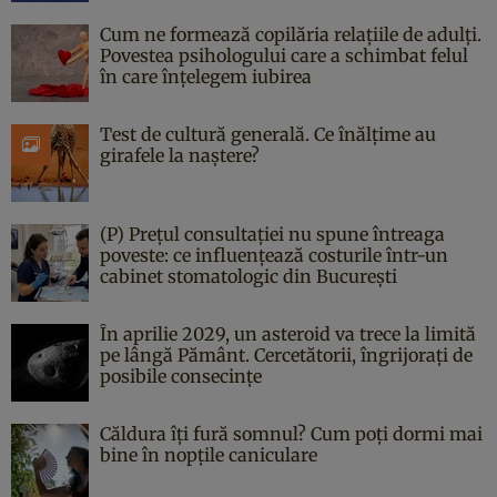
Cum ne formează copilăria relațiile de adulți.
Povestea psihologului care a schimbat felul
în care înțelegem iubirea
Test de cultură generală. Ce înălțime au
girafele la naștere?
(P) Prețul consultației nu spune întreaga
poveste: ce influențează costurile într-un
cabinet stomatologic din București
În aprilie 2029, un asteroid va trece la limită
pe lângă Pământ. Cercetătorii, îngrijorați de
posibile consecințe
Căldura îți fură somnul? Cum poți dormi mai
bine în nopțile caniculare