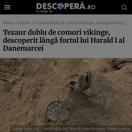
Home
»
Istorie
»
Tezaur dublu de comori vikinge, descoperit lângă fortul lui Harald I al Danemarcei
Tezaur dublu de comori vikinge,
descoperit lângă fortul lui Harald I al
Danemarcei
Sursa foto: Prin amabilitatea Nordjyske Museer, Danemarca