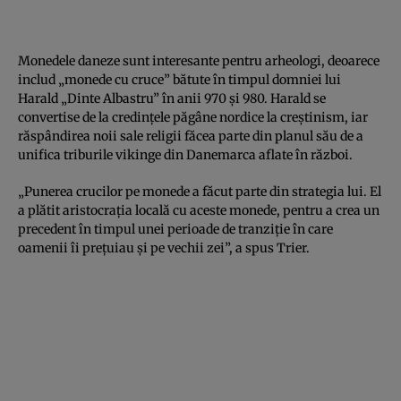
Monedele daneze sunt interesante pentru arheologi, deoarece
includ „monede cu cruce” bătute în timpul domniei lui
Harald „Dinte Albastru” în anii 970 și 980. Harald se
convertise de la credințele păgâne nordice la creștinism, iar
răspândirea noii sale religii făcea parte din planul său de a
unifica triburile vikinge din Danemarca aflate în război.
„Punerea crucilor pe monede a făcut parte din strategia lui. El
a plătit aristocrația locală cu aceste monede, pentru a crea un
precedent în timpul unei perioade de tranziție în care
oamenii îi prețuiau și pe vechii zei”, a spus Trier.