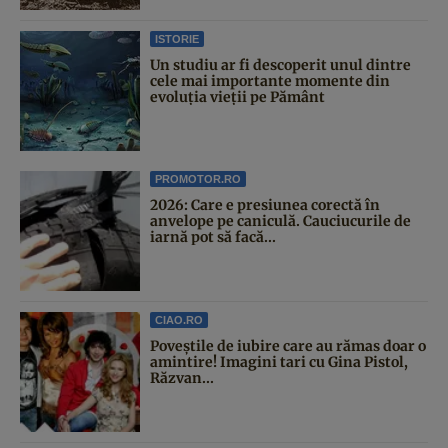
ISTORIE
Un studiu ar fi descoperit unul dintre
cele mai importante momente din
evoluția vieții pe Pământ
PROMOTOR.RO
2026: Care e presiunea corectă în
anvelope pe caniculă. Cauciucurile de
iarnă pot să facă...
CIAO.RO
Poveştile de iubire care au rămas doar o
amintire! Imagini tari cu Gina Pistol,
Răzvan...