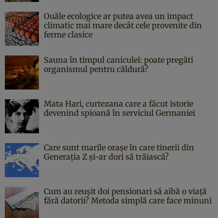
Ouăle ecologice ar putea avea un impact
climatic mai mare decât cele provenite din
ferme clasice
Sauna în timpul caniculei: poate pregăti
organismul pentru căldură?
Mata Hari, curtezana care a făcut istorie
devenind spioană în serviciul Germaniei
Care sunt marile orașe în care tinerii din
Generația Z și-ar dori să trăiască?
Cum au reușit doi pensionari să aibă o viață
fără datorii? Metoda simplă care face minuni