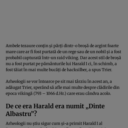
Ambele tezaure conțin și părți dintr-o broșă de argint foarte
mare care ar fi fost purtată de un rege sau de un nobil și a fost
probabil capturată într-un raid viking. Dar acest stil de broșă
nu a fost purtat pe pământurile lui Harald I ci, în schimb, a
fost tăiat în mai multe bucăți de hacksilber, a spus Trier.
Arheologii se vor întoarce pe sit mai târziu în acest an, a
adăugat Trier, sperănd să afle mai multe despre clădirile din
epoca vikingă (793 – 1066 d.Hr.) care erau cândva acolo.
De ce era Harald era numit „Dinte
Albastru”?
Arheologii nu știu sigur cum și-a primit Harald I al