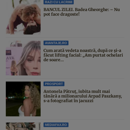
RAZI CU LACRIMI
BANCUL ZILEI. Badea Gheorghe: – Nu
pot face dragoste!
AVANTAJE.RO
Cum arată vedeta noastră, după ce și-a
făcut lifting facial: „Am purtat ochelari
de soare...
PROSPORT
Antonela Pătruț, iubita mult mai
tânără a milionarului Arpad Paszkany,
s-a fotografiat în jacuzzi
MEDIAFAX.RO