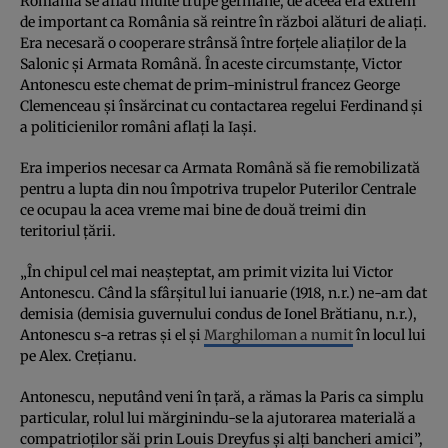
România se aflau multe trupe germane, de aceea era extrem
de important ca România să reintre în război alături de aliați.
Era necesară o cooperare strânsă între forțele aliaților de la
Salonic și Armata Română. În aceste circumstanțe, Victor
Antonescu este chemat de prim-ministrul francez George
Clemenceau și însărcinat cu contactarea regelui Ferdinand și
a politicienilor români aflați la Iași.
Era imperios necesar ca Armata Română să fie remobilizată
pentru a lupta din nou împotriva trupelor Puterilor Centrale
ce ocupau la acea vreme mai bine de două treimi din
teritoriul țării.
„În chipul cel mai neașteptat, am primit vizita lui Victor
Antonescu. Când la sfârşitul lui ianuarie (1918, n.r.) ne-am dat
demisia (demisia guvernului condus de Ionel Brătianu, n.r.),
Antonescu s-a retras şi el şi
Marghiloman a numit
în locul lui
pe Alex. Creţianu.
Antonescu, neputând veni în țară, a rămas la Paris ca simplu
particular, rolul lui mărginindu-se la ajutorarea materială a
compatrioților săi prin Louis Dreyfus şi alţi bancheri amici”,