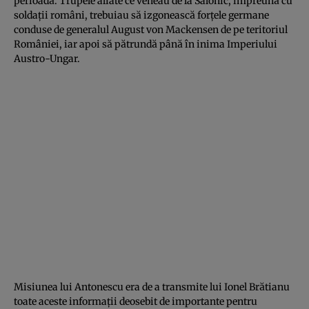
perioadă. Trupele aliate ce veneau de la Salonic, împreună cu
soldații români, trebuiau să izgonească forțele germane
conduse de generalul August von Mackensen de pe teritoriul
României, iar apoi să pătrundă până în inima Imperiului
Austro-Ungar.
Misiunea lui Antonescu era de a transmite lui Ionel Brătianu
toate aceste informații deosebit de importante pentru