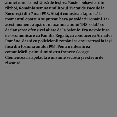
atunci când, constrânsă de ieșirea Rusiei bolșevice din
război, România semna umilitorul Tratat de Pace de la
București din 7 mai 1918. Aliații cunoșteau faptul că la
momentul oportun se puteau baza pe soldații români. Iar
acest moment a apărut în toamna anului 1918, odată cu
declanșarea ofensivei aliate de la Salonic. Era nevoie însă
de o comunicare cu Familia Regală, cu conducerea Armatei
Române, dar și cu politicienii români ce erau retrași la Iași
încă din toamna anului 1916. Pentru înlesnirea
comunicării, primul-ministru francez George
Clemenceau a apelat la o misiune secretă și extrem de
riscantă.