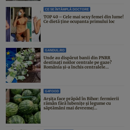
CE SE ÎNTÂMPLĂ DOCTORE
TOP 40 – Cele mai sexy femei din lume!
Ce dietă ține ocupanta primului loc
GANDUL.RO
Unde au dispărut banii din PNRR
destinați noilor centrale pe gaze?
România și-a închis centralele...
G4FOOD
Arșița face prăpăd în Bihor: fermierii
rămân fără lubenițe și legume cu
săptămâni mai devreme/...