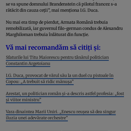
se va spune domnului Brandenstein că pilotul francez s-a
rătăcit din cauza ceții”, mai menționa I.G. Duca.
Nu mai era timp de pierdut, Armata Română trebuia
remobilizată, iar guvernul filo-german condus de Alexandru
Marghiloman trebuia înlăturat din funcție.
Vă mai recomandăm să citiți și:
Sfaturile lui Titu Maiorescu pentru tânărul politician
Constantin Argetoianu
I.G. Duca, provocat de vărul său la un duel cu pistoale în
Copou: „A trebuit să ridic mănușa”
Arestat, un politician român și-a descris astfel profesia: „fost
și viitor ministru”
Vara dinaintea Marii Uniri. „Enescu reușea să dea singur
iluzia unei adevărate orchestre”