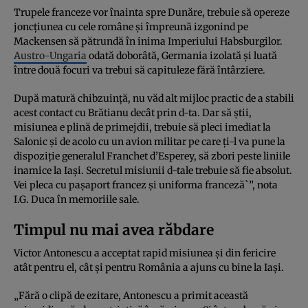
Trupele franceze vor înainta spre Dunăre, trebuie să opereze
joncțiunea cu cele române şi împreună izgonind pe
Mackensen să pătrundă în inima Imperiului Habsburgilor.
Austro-Ungaria
odată doborâtă, Germania izolată şi luată
între două focuri va trebui să capituleze fără întârziere.
După matură chibzuinţă, nu văd alt mijloc practic de a stabili
acest contact cu Brătianu decât prin d-ta. Dar să ştii,
misiunea e plină de primejdii, trebuie să pleci imediat la
Salonic şi de acolo cu un avion militar pe care ți-l va pune la
dispoziție generalul Franchet d’Esperey, să zbori peste liniile
inamice la Iași. Secretul misiunii d-tale trebuie să fie absolut.
Vei pleca cu pașaport francez şi uniforma franceză`”, nota
I.G. Duca în memoriile sale.
Timpul nu mai avea răbdare
Victor Antonescu a acceptat rapid misiunea și din fericire
atât pentru el, cât și pentru România a ajuns cu bine la Iași.
„Fără o clipă de ezitare, Antonescu a primit această