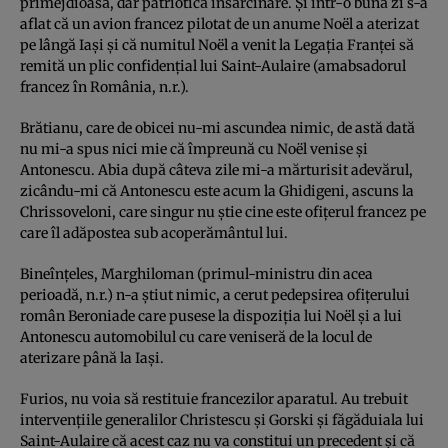
primejdioasă, dar patriotică însărcinare. Şi într-o bună zi s-a
aflat că un avion francez pilotat de un anume Noël a aterizat
pe lângă Iași şi că numitul Noël a venit la Legația Franței să
remită un plic confidenţial lui Saint-Aulaire (amabsadorul
francez în România, n.r.).
Brătianu, care de obicei nu-mi ascundea nimic, de astă dată
nu mi-a spus nici mie că împreună cu Noël venise şi
Antonescu. Abia după câteva zile mi-a mărturisit adevărul,
zicându-mi că Antonescu este acum la Ghidigeni, ascuns la
Chrissoveloni, care singur nu ştie cine este ofițerul francez pe
care îl adăpostea sub acoperământul lui.
Bineînțeles, Marghiloman (primul-ministru din acea
perioadă, n.r.) n-a ştiut nimic, a cerut pedepsirea ofițerului
român Beroniade care pusese la dispoziția lui Noël şi a lui
Antonescu automobilul cu care veniseră de la locul de
aterizare până la Iaşi.
Furios, nu voia să restituie francezilor aparatul. Au trebuit
intervențiile generalilor Christescu şi Gorski şi făgăduiala lui
Saint-Aulaire că acest caz nu va constitui un precedent şi că