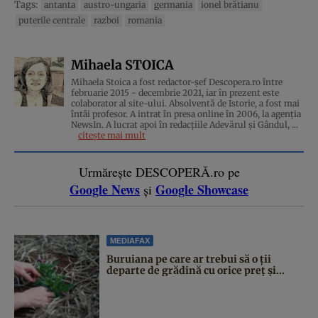
Tags:
antanta
austro-ungaria
germania
ionel brătianu
puterile centrale
razboi
romania
Mihaela STOICA
Mihaela Stoica a fost redactor-șef Descopera.ro între
februarie 2015 - decembrie 2021, iar în prezent este
colaborator al site-ului. Absolventă de Istorie, a fost mai
întâi profesor. A intrat în presa online în 2006, la agenţia
NewsIn. A lucrat apoi în redacţiile Adevărul şi Gândul, ...
citește mai mult
Urmărește DESCOPERĂ.ro pe
Google News
Google Showcase
și
MEDIAFAX
Buruiana pe care ar trebui să o ții
departe de grădină cu orice preț și...