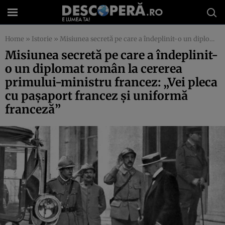
Home
»
Istorie
»
Misiunea secretă pe care a îndeplinit-o un diplomat român la cererea primului-ministru francez: „Vei pleca cu pașaport francez şi uniformă franceză”
Misiunea secretă pe care a îndeplinit-
o un diplomat român la cererea
primului-ministru francez: „Vei pleca
cu pașaport francez şi uniformă
franceză”