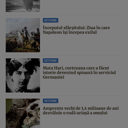
ISTORIE
Începutul sfârşitului: Ziua în care
Napoleon îşi începea exilul
ISTORIE
Mata Hari, curtezana care a făcut
istorie devenind spioană în serviciul
Germaniei
ISTORIE
Amprente vechi de 1,4 milioane de ani
dezvăluie o rudă uriașă a omului