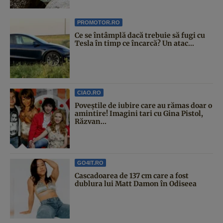
PROMOTOR.RO
Ce se întâmplă dacă trebuie să fugi cu
Tesla în timp ce încarcă? Un atac...
CIAO.RO
Poveştile de iubire care au rămas doar o
amintire! Imagini tari cu Gina Pistol,
Răzvan...
GO4IT.RO
Cascadoarea de 137 cm care a fost
dublura lui Matt Damon în Odiseea