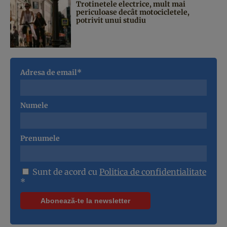
Trotinetele electrice, mult mai
periculoase decât motocicletele,
potrivit unui studiu
Adresa de email*
Numele
Prenumele
Sunt de acord cu
Politica de confidentialitate
*