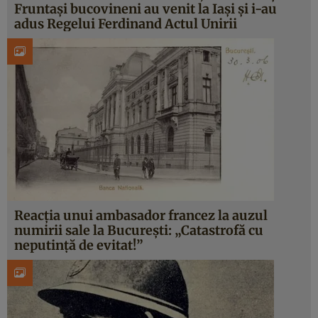
Fruntași bucovineni au venit la Iași și i-au
adus Regelui Ferdinand Actul Unirii
Reacția unui ambasador francez la auzul
numirii sale la București: „Catastrofă cu
neputință de evitat!”