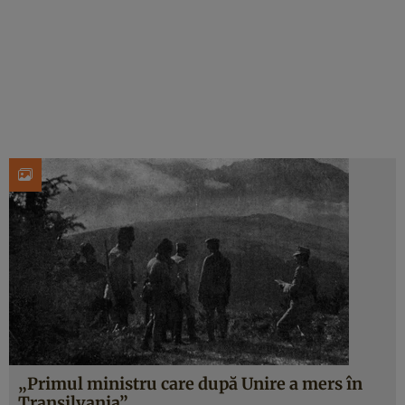
„Primul ministru care după Unire a mers în
Transilvania”