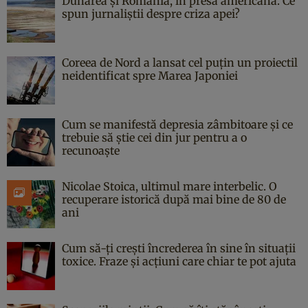
Dunărea și România, în presa americană. Ce
spun jurnaliștii despre criza apei?
Coreea de Nord a lansat cel puțin un proiectil
neidentificat spre Marea Japoniei
Cum se manifestă depresia zâmbitoare și ce
trebuie să știe cei din jur pentru a o
recunoaște
Nicolae Stoica, ultimul mare interbelic. O
recuperare istorică după mai bine de 80 de
ani
Cum să-ți crești încrederea în sine în situații
toxice. Fraze și acțiuni care chiar te pot ajuta