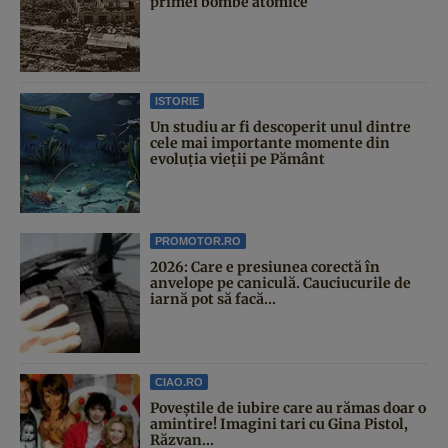
primei bombe atomice
ISTORIE
Un studiu ar fi descoperit unul dintre
cele mai importante momente din
evoluția vieții pe Pământ
PROMOTOR.RO
2026: Care e presiunea corectă în
anvelope pe caniculă. Cauciucurile de
iarnă pot să facă...
CIAO.RO
Poveştile de iubire care au rămas doar o
amintire! Imagini tari cu Gina Pistol,
Răzvan...