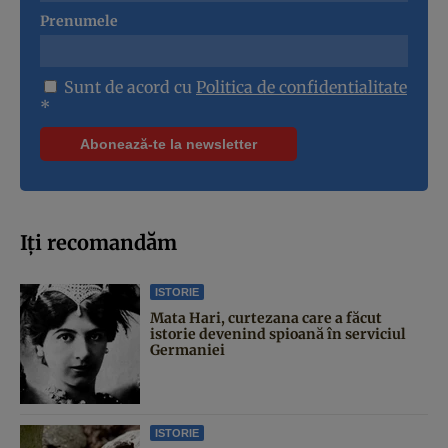
Prenumele
Sunt de acord cu
Politica de confidentialitate
*
Iți recomandăm
ISTORIE
Mata Hari, curtezana care a făcut
istorie devenind spioană în serviciul
Germaniei
ISTORIE