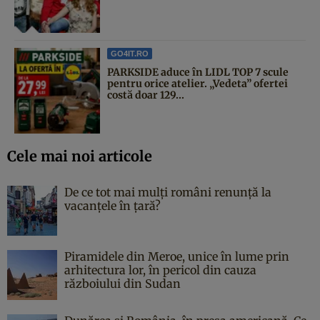
GO4IT.RO
PARKSIDE aduce în LIDL TOP 7 scule
pentru orice atelier. „Vedeta” ofertei
costă doar 129...
Cele mai noi articole
De ce tot mai mulți români renunță la
vacanțele în țară?
Piramidele din Meroe, unice în lume prin
arhitectura lor, în pericol din cauza
războiului din Sudan