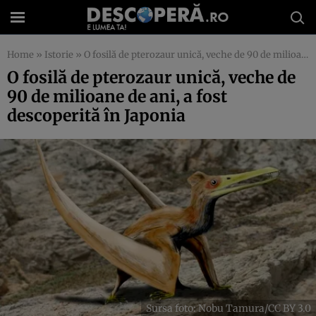
Home
»
Istorie
»
O fosilă de pterozaur unică, veche de 90 de milioane de ani, a fost descoperită în Japonia
O fosilă de pterozaur unică, veche de
90 de milioane de ani, a fost
descoperită în Japonia
Sursa foto: Nobu Tamura/CC BY 3.0