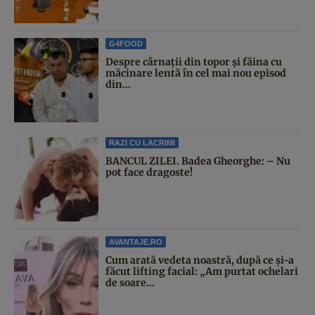
G4FOOD
Despre cârnații din topor și făina cu
măcinare lentă în cel mai nou episod
din...
RAZI CU LACRIMI
BANCUL ZILEI. Badea Gheorghe: – Nu
pot face dragoste!
AVANTAJE.RO
Cum arată vedeta noastră, după ce și-a
făcut lifting facial: „Am purtat ochelari
de soare...