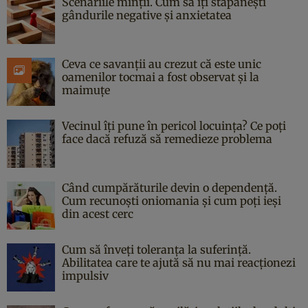
Scenariile minții. Cum să îți stăpânești
gândurile negative și anxietatea
Ceva ce savanții au crezut că este unic
oamenilor tocmai a fost observat și la
maimuțe
Vecinul îți pune în pericol locuința? Ce poți
face dacă refuză să remedieze problema
Când cumpărăturile devin o dependență.
Cum recunoști oniomania și cum poți ieși
din acest cerc
Cum să înveți toleranța la suferință.
Abilitatea care te ajută să nu mai reacționezi
impulsiv