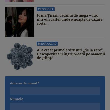
PROSPORT
Ioana Țiriac, vacanță de mega – lux
într-un castel unde o noapte de cazare
costă...
MEDIAFAX.RO
AI a creat primele virusuri „de la zero”.
Descoperirea îi îngrijorează pe oamenii
de știință
Adresa de email*
Numele