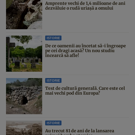
Amprente vechi de 1,4 milioane de ani
dezvăluie o rudă uriașă a omului
ISTORIE
De ce oamenii au încetat să-i îngroape
pe cei dragi acasă? Un nou studiu
încearcă să afle!
ISTORIE
Test de cultură generală. Care este cel
mai vechi pod din Europa?
ISTORIE
Au trecut 81 de ani de la lansarea