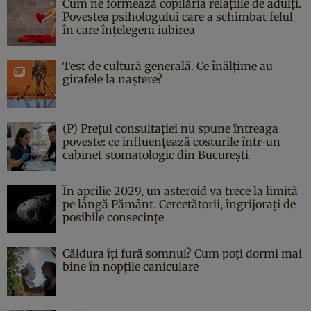
Cum ne formează copilăria relațiile de adulți.
Povestea psihologului care a schimbat felul
în care înțelegem iubirea
Test de cultură generală. Ce înălțime au
girafele la naștere?
(P) Prețul consultației nu spune întreaga
poveste: ce influențează costurile într-un
cabinet stomatologic din București
În aprilie 2029, un asteroid va trece la limită
pe lângă Pământ. Cercetătorii, îngrijorați de
posibile consecințe
Căldura îți fură somnul? Cum poți dormi mai
bine în nopțile caniculare