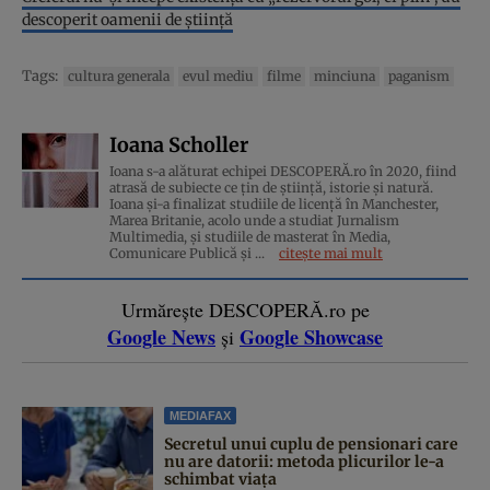
descoperit oamenii de știință
Tags:
cultura generala
evul mediu
filme
minciuna
paganism
Ioana Scholler
Ioana s-a alăturat echipei DESCOPERĂ.ro în 2020, fiind
atrasă de subiecte ce țin de știință, istorie și natură.
Ioana și-a finalizat studiile de licență în Manchester,
Marea Britanie, acolo unde a studiat Jurnalism
Multimedia, și studiile de masterat în Media,
Comunicare Publică și ...
citește mai mult
Urmărește DESCOPERĂ.ro pe
Google News
Google Showcase
și
MEDIAFAX
Secretul unui cuplu de pensionari care
nu are datorii: metoda plicurilor le-a
schimbat viața