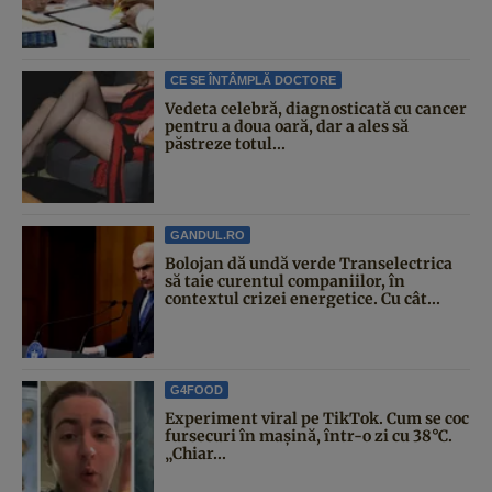
CE SE ÎNTÂMPLĂ DOCTORE
Vedeta celebră, diagnosticată cu cancer
pentru a doua oară, dar a ales să
păstreze totul...
GANDUL.RO
Bolojan dă undă verde Transelectrica
să taie curentul companiilor, în
contextul crizei energetice. Cu cât...
G4FOOD
Experiment viral pe TikTok. Cum se coc
fursecuri în mașină, într-o zi cu 38°C.
„Chiar...