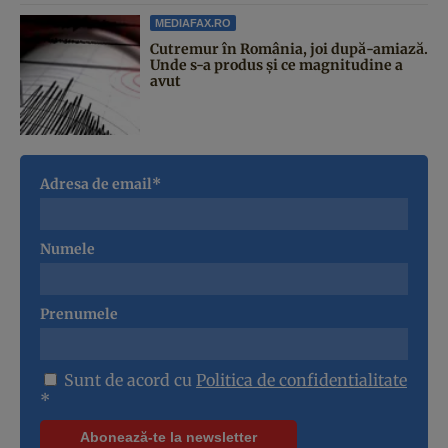
MEDIAFAX.RO
Cutremur în România, joi după-amiază.
Unde s-a produs și ce magnitudine a
avut
Adresa de email*
Numele
Prenumele
Sunt de acord cu
Politica de confidentialitate
*