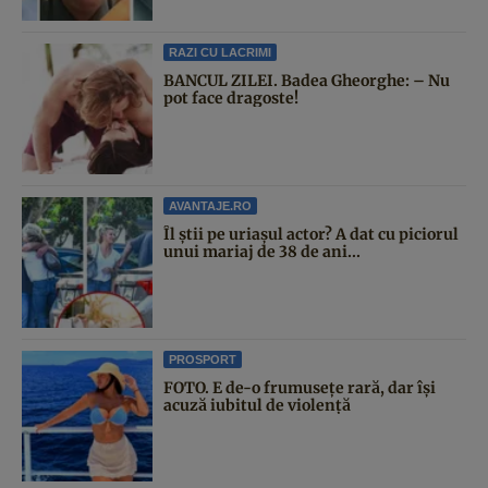
RAZI CU LACRIMI
BANCUL ZILEI. Badea Gheorghe: – Nu
pot face dragoste!
AVANTAJE.RO
Îl știi pe uriașul actor? A dat cu piciorul
unui mariaj de 38 de ani...
PROSPORT
FOTO. E de-o frumusețe rară, dar își
acuză iubitul de violență