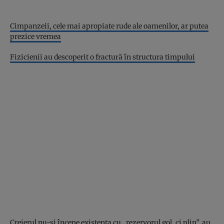
Cimpanzeii, cele mai apropiate rude ale oamenilor, ar putea
prezice vremea
Fizicienii au descoperit o fractură în structura timpului
Creierul nu-și începe existența cu „rezervorul gol, ci plin”, au