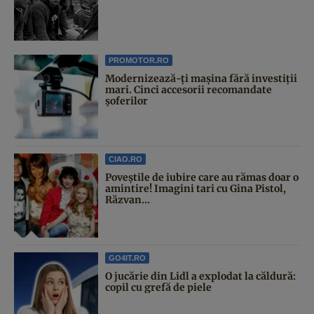
PROMOTOR.RO
Modernizează-ți mașina fără investiții
mari. Cinci accesorii recomandate
șoferilor
CIAO.RO
Poveştile de iubire care au rămas doar o
amintire! Imagini tari cu Gina Pistol,
Răzvan...
GO4IT.RO
O jucărie din Lidl a explodat la căldură:
copil cu grefă de piele