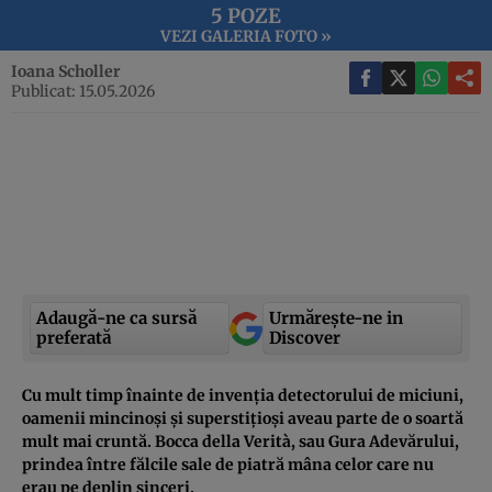
5 POZE
VEZI GALERIA FOTO »
Ioana Scholler
Publicat: 15.05.2026
Adaugă-ne ca sursă
Urmărește-ne in
preferată
Discover
Cu mult timp înainte de invenția detectorului de miciuni,
oamenii mincinoși și superstițioși aveau parte de o soartă
mult mai cruntă. Bocca della Verità, sau Gura Adevărului,
prindea între fălcile sale de piatră mâna celor care nu
erau pe deplin sinceri.