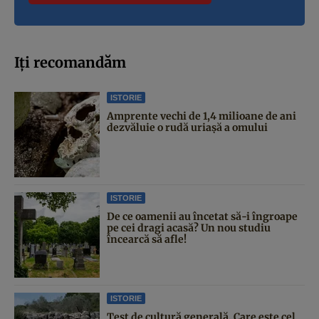
Iți recomandăm
ISTORIE
Amprente vechi de 1,4 milioane de ani
dezvăluie o rudă uriașă a omului
ISTORIE
De ce oamenii au încetat să-i îngroape
pe cei dragi acasă? Un nou studiu
încearcă să afle!
ISTORIE
Test de cultură generală. Care este cel