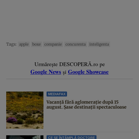
Tags:
apple
boxe
companie
concurenta
inteligenta
Urmărește DESCOPERĂ.ro pe
Google News
Google Showcase
și
MEDIAFAX
Vacanță fără aglomerație după 15
august. Șase destinații spectaculoase
CE SE ÎNTÂMPLĂ DOCTORE