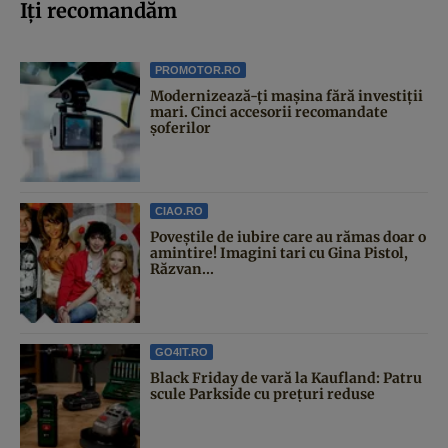
Iți recomandăm
PROMOTOR.RO
Modernizează-ți mașina fără investiții
mari. Cinci accesorii recomandate
șoferilor
CIAO.RO
Poveştile de iubire care au rămas doar o
amintire! Imagini tari cu Gina Pistol,
Răzvan...
GO4IT.RO
Black Friday de vară la Kaufland: Patru
scule Parkside cu prețuri reduse