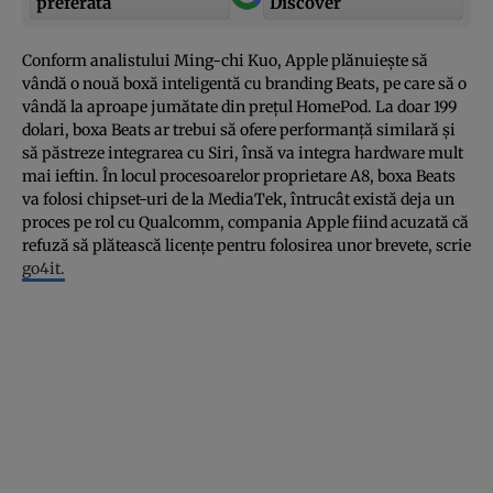
preferată
Discover
Conform analistului Ming-chi Kuo, Apple plănuieşte să
vândă o nouă boxă inteligentă cu branding Beats, pe care să o
vândă la aproape jumătate din preţul HomePod. La doar 199
dolari, boxa Beats ar trebui să ofere performanţă similară şi
să păstreze integrarea cu Siri, însă va integra hardware mult
mai ieftin. În locul procesoarelor proprietare A8, boxa Beats
va folosi chipset-uri de la MediaTek, întrucât există deja un
proces pe rol cu Qualcomm, compania Apple fiind acuzată că
refuză să plătească licenţe pentru folosirea unor brevete, scrie
go4it.