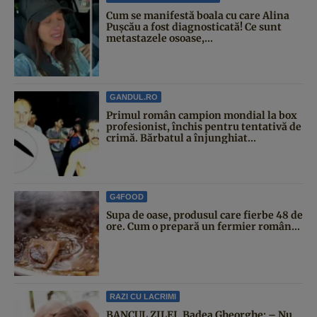
Cum se manifestă boala cu care Alina
Pușcău a fost diagnosticată! Ce sunt
metastazele osoase,...
GANDUL.RO
Primul român campion mondial la box
profesionist, închis pentru tentativă de
crimă. Bărbatul a înjunghiat...
G4FOOD
Supa de oase, produsul care fierbe 48 de
ore. Cum o prepară un fermier român...
RAZI CU LACRIMI
BANCUL ZILEI. Badea Gheorghe: – Nu