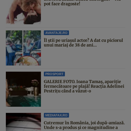
pot face dragoste!
AVANTAJE.RO
Îl știi pe uriașul actor? A dat cu piciorul
unui mariaj de 38 de ani...
PROSPORT
GALERIE FOTO. Ioana Tamaş, apariție
fermecătoare pe plajă! Reacția Adelinei
Pestrițu când a văzut-o
MEDIAFAX.RO
Cutremur în România, joi după-amiază.
Unde s-a produs și ce magnitudine a