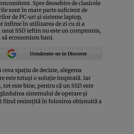
concomitent. Spre deosebire de clasicele
ile sunt în mare parte suficient de
ilor de PC-uri şi sisteme laptop,
 infime în utilizarea de zi cu zi a
ea unui SSD ieftin nu este un compromis,
im să economism bani.
Urmărește-ne in Discover
 ceva spaţiu de decizie, alegerea
 este totuşi o soluţie inspirată. Iar
, tot este bine, pentru că un SSD este
ăzduirea sistemului de operare şi
i fiind resimţită în folosirea obişnuită a