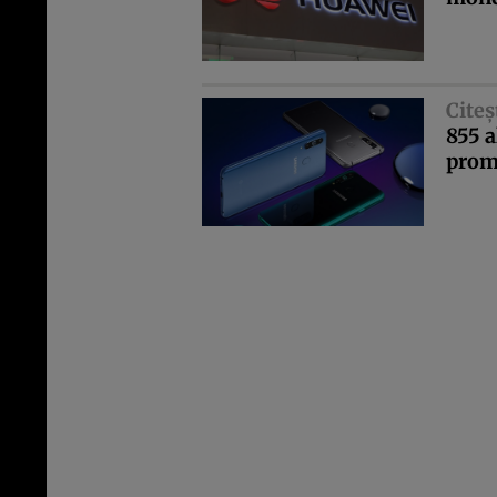
Citeş
855 a
prom