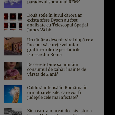
paradoxul somnului REM?
Două stele în jurul cărora ar
exista sfere Dyson au fost
analizate cu Telescopul Spațial
James Webb
Un tânăr a devenit viral după ce a
început să curețe voluntar
graffiti-urile de pe clădirile
istorice din Roma
De ce este bine să limităm
consumul de zahăr înainte de
vârsta de 2 ani?
Căldură intensă în România în
următoarele zile: care vor fi
județele cele mai afectate?
Ziua care a marcat decisiv istoria