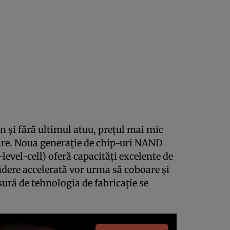
n şi fără ultimul atuu, preţul mai mic
care. Noua generaţie de chip-uri NAND
evel-cell) oferă capacităţi excelente de
cădere accelerată vor urma să coboare şi
ră de tehnologia de fabricaţie se