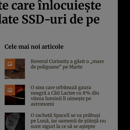
te care înlocuieşte
ate SSD-uri de pe
Cele mai noi articole
Roverul Curiosity a găsit o „mare
de poligoane” pe Marte
O stea care orbitează gaura
neagră a Căii Lactee cu 8% din
viteza luminii îi uimește pe
astronomi
O rachetă SpaceX se va prăbuși
pe Lună, iar oamenii de știință nu
sunt siguri la ce să se aștepte