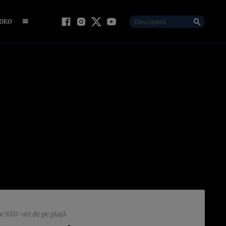
IDEO
e SSD-uri de pe piaţă