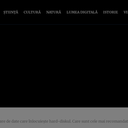
ȘTIINȚĂ
CULTURĂ
NATURĂ
LUMEA DIGITALĂ
ISTORIE
V
are de date care înlocuieşte hard-diskul. Care sunt cele mai recomandat