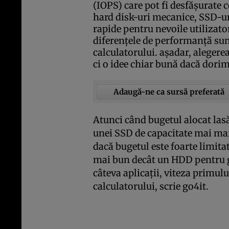
(IOPS) care pot fi desfăşurate 
hard disk-uri mecanice, SSD-ur
rapide pentru nevoile utilizator
diferenţele de performanţă sunt
calculatorului. aşadar, aleger
ci o idee chiar bună dacă dor
Adaugă-ne ca sursă preferată
Atunci când bugetul alocat lasă
unei SSD de capacitate mai mare
dacă bugetul este foarte limitat
mai bun decât un HDD pentru g
câteva aplicaţii, viteza primulu
calculatorului, scrie go4it.