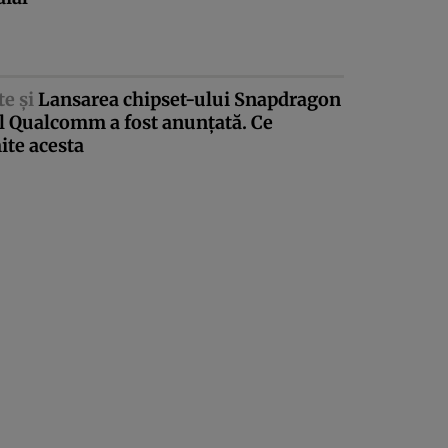
te şi
Lansarea chipset-ului Snapdragon
l Qualcomm a fost anunţată. Ce
ite acesta