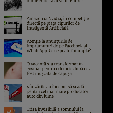
lumii: Hitler a devenit Führer
Amazon și Nvidia, în competiție
directă pe piața cipurilor de
Inteligență Artificială
Atenție la anunțurile de
împrumuturi de pe Facebook și
WhatsApp. Ce se poate întâmpla?
O vacanță s-a transformat în
coșmar pentru o femeie după ce a
fost mușcată de căpușă
Vânzările au început să scadă
pentru cel mai mare producător
auto din lume
Criza invizibilă a somnului la