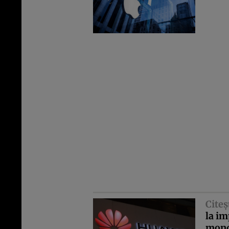
Citeş
la im
mond