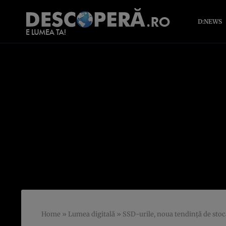
D:NEWS
Home
»
Lumea digitală
»
SSD-urile, noua tendinţă de stoc