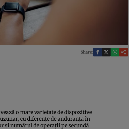
Share:
ează o mare varietate de dispozitive
buzunar, cu diferenţe de anduranţa în
lor şi numărul de operaţii pe secundă