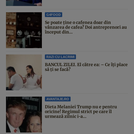
G4FOOD
Se poate ține o cafenea doar din
vânzarea de cafea? Doi antreprenori au
început din...
RAZI CU LACRIMI
BANCUL ZILEI. El către ea: – Ce îți place
să ți se facă?
AVANTAJE.RO
Dieta Melaniei Trump nu e pentru
oricine! Regimul strict pe care îl
urmează zilnic i-a...