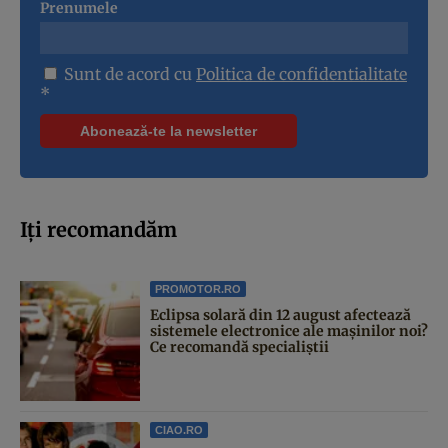
Prenumele
Sunt de acord cu
Politica de confidentialitate
*
Iți recomandăm
PROMOTOR.RO
Eclipsa solară din 12 august afectează
sistemele electronice ale mașinilor noi?
Ce recomandă specialiștii
CIAO.RO