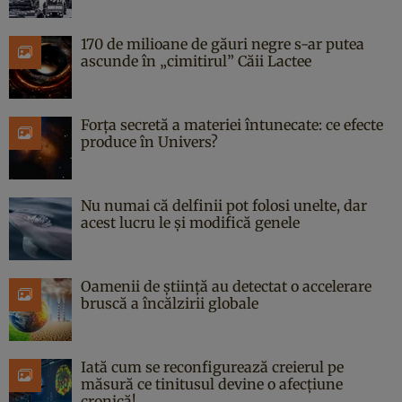
170 de milioane de găuri negre s-ar putea
ascunde în „cimitirul” Căii Lactee
Forța secretă a materiei întunecate: ce efecte
produce în Univers?
Nu numai că delfinii pot folosi unelte, dar
acest lucru le și modifică genele
Oamenii de știință au detectat o accelerare
bruscă a încălzirii globale
Iată cum se reconfigurează creierul pe
măsură ce tinitusul devine o afecțiune
cronică!