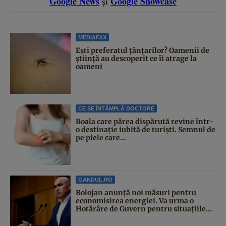
Google News
Google Showcase
și
MEDIAFAX
Ești preferatul țânțarilor? Oamenii de
știință au descoperit ce îi atrage la
oameni
CE SE ÎNTÂMPLĂ DOCTORE
Boala care părea dispărută revine într-
o destinație iubită de turiști. Semnul de
pe piele care...
GANDUL.RO
Bolojan anunță noi măsuri pentru
economisirea energiei. Va urma o
Hotărâre de Guvern pentru situațiile...