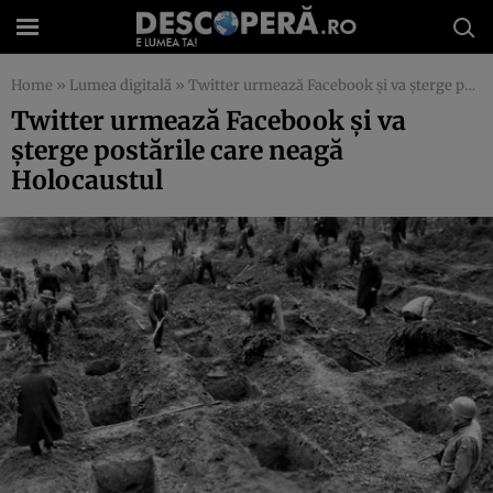
Home
»
Lumea digitală
»
Twitter urmează Facebook și va șterge postările care neagă Holocaustul
Twitter urmează Facebook și va
șterge postările care neagă
Holocaustul