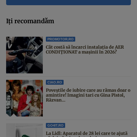
Iți recomandăm
PROMOTOR.RO
Cât costă să încarci instalația de AER
CONDIȚIONAT a mașinii în 2026?
CIAO.RO
Poveştile de iubire care au rămas doar o
amintire! Imagini tari cu Gina Pistol,
Răzvan...
GO4IT.RO
La Lidl: Aparatul de 28 lei care te ajută