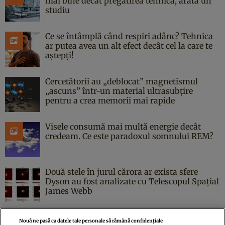
mai bine decât pregătirea tehnică, arată un
studiu
Ce se întâmplă când respiri adânc? Tehnica
ar putea avea un alt efect decât cel la care te
aștepți!
Cercetătorii au „deblocat” magnetismul
„ascuns” într-un material ultrasubțire
pentru a crea memorii mai rapide
Visele consumă mai multă energie decât
credeam. Ce este paradoxul somnului REM?
Două stele în jurul cărora ar exista sfere
Dyson au fost analizate cu Telescopul Spațial
James Webb
Nouă ne pasă ca datele tale personale să rămână confidențiale