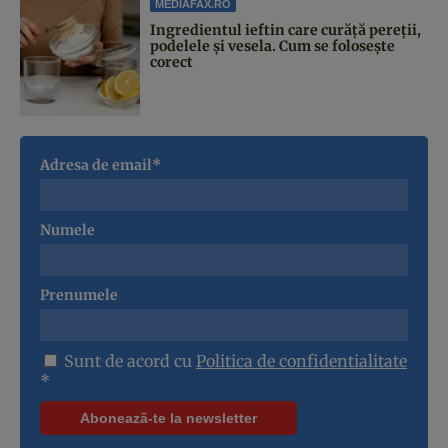
MEDIAFAX.RO
Ingredientul ieftin care curăță pereții,
podelele și vesela. Cum se folosește
corect
Adresa de email*
Numele
Prenumele
Sunt de acord cu
Politica de confidentialitate
*