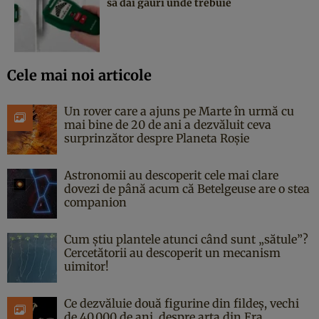
să dai găuri unde trebuie
Cele mai noi articole
Un rover care a ajuns pe Marte în urmă cu
mai bine de 20 de ani a dezvăluit ceva
surprinzător despre Planeta Roșie
Astronomii au descoperit cele mai clare
dovezi de până acum că Betelgeuse are o stea
companion
Cum știu plantele atunci când sunt „sătule”?
Cercetătorii au descoperit un mecanism
uimitor!
Ce dezvăluie două figurine din fildeș, vechi
de 40.000 de ani, despre arta din Era