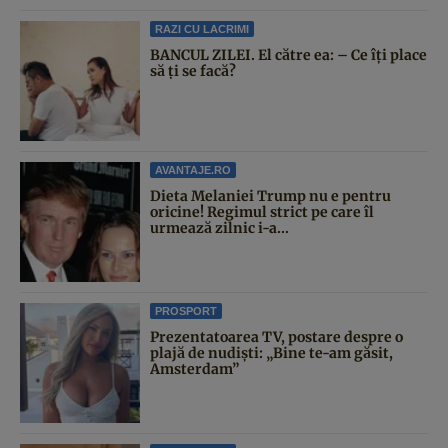
RAZI CU LACRIMI
BANCUL ZILEI. El către ea: – Ce îți place
să ți se facă?
AVANTAJE.RO
Dieta Melaniei Trump nu e pentru
oricine! Regimul strict pe care îl
urmează zilnic i-a...
PROSPORT
Prezentatoarea TV, postare despre o
plajă de nudiști: „Bine te-am găsit,
Amsterdam”