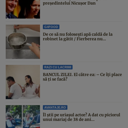
președintelui Nicușor Dan
G4FOOD
De ce să nu folosești apă caldă de la
robinet la gătit / Fierberea nu...
RAZI CU LACRIMI
BANCUL ZILEI. El către ea: – Ce îți place
să ți se facă?
AVANTAJE.RO
Îl știi pe uriașul actor? A dat cu piciorul
unui mariaj de 38 de ani...