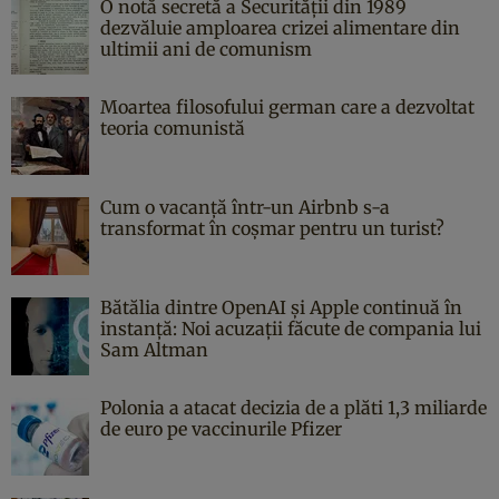
O notă secretă a Securității din 1989
dezvăluie amploarea crizei alimentare din
ultimii ani de comunism
Moartea filosofului german care a dezvoltat
teoria comunistă
Cum o vacanță într-un Airbnb s-a
transformat în coșmar pentru un turist?
Bătălia dintre OpenAI și Apple continuă în
instanță: Noi acuzații făcute de compania lui
Sam Altman
Polonia a atacat decizia de a plăti 1,3 miliarde
de euro pe vaccinurile Pfizer