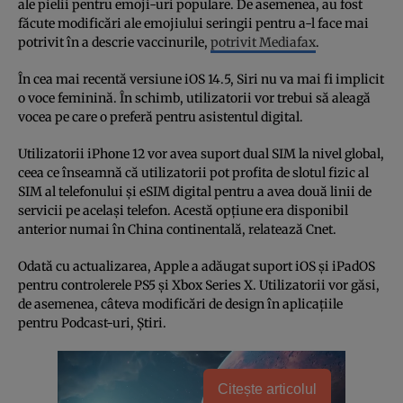
ale pielii pentru emoji-uri populare. De asemenea, au fost
făcute modificări ale emojiului seringii pentru a-l face mai
potrivit în a descrie vaccinurile,
potrivit Mediafax
.
În cea mai recentă versiune iOS 14.5, Siri nu va mai fi implicit
o voce feminină. În schimb, utilizatorii vor trebui să aleagă
vocea pe care o preferă pentru asistentul digital.
Utilizatorii iPhone 12 vor avea suport dual SIM la nivel global,
ceea ce înseamnă că utilizatorii pot profita de slotul fizic al
SIM al telefonului şi eSIM digital pentru a avea două linii de
servicii pe acelaşi telefon. Acestă opţiune era disponibil
anterior numai în China continentală, relatează Cnet.
Odată cu actualizarea, Apple a adăugat suport iOS şi iPadOS
pentru controlerele PS5 şi Xbox Series X. Utilizatorii vor găsi,
de asemenea, câteva modificări de design în aplicaţiile
pentru Podcast-uri, Ştiri.
Citește articolul