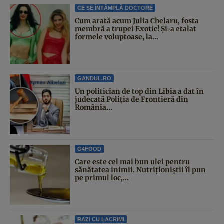
CE SE ÎNTÂMPLĂ DOCTORE
Cum arată acum Julia Chelaru, fosta
membră a trupei Exotic! Și-a etalat
formele voluptoase, la...
GANDUL.RO
Un politician de top din Libia a dat în
judecată Poliția de Frontieră din
România...
G4FOOD
Care este cel mai bun ulei pentru
sănătatea inimii. Nutriționiștii îl pun
pe primul loc,...
RAZI CU LACRIMI