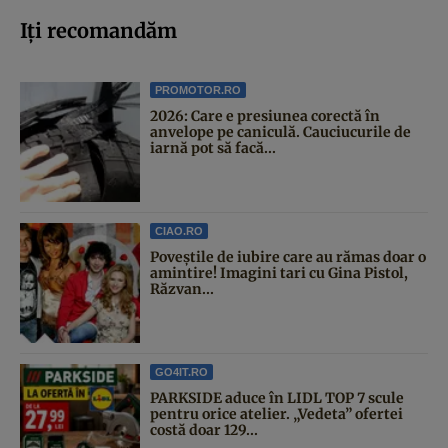
Iți recomandăm
PROMOTOR.RO
2026: Care e presiunea corectă în
anvelope pe caniculă. Cauciucurile de
iarnă pot să facă...
CIAO.RO
Poveştile de iubire care au rămas doar o
amintire! Imagini tari cu Gina Pistol,
Răzvan...
GO4IT.RO
PARKSIDE aduce în LIDL TOP 7 scule
pentru orice atelier. „Vedeta” ofertei
costă doar 129...