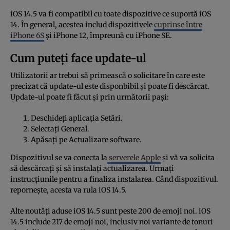
iOS 14.5 va fi compatibil cu toate dispozitive ce suportă iOS
14. În general, acestea includ dispozitivele
cuprinse între
iPhone 6S
şi iPhone 12, împreună cu iPhone SE.
Cum puteți face update-ul
Utilizatorii ar trebui să primească o solicitare în care este
precizat că update-ul este disponbibil şi poate fi descărcat.
Update-ul poate fi făcut şi prin următorii paşi:
Deschideţi aplicaţia Setări.
Selectaţi General.
Apăsaţi pe Actualizare software.
Dispozitivul se va conecta la
serverele Apple
şi vă va solicita
să descărcaţi şi să instalaţi actualizarea. Urmaţi
instrucţiunile pentru a finaliza instalarea. Când dispozitivul.
reporneşte, acesta va rula iOS 14.5.
Alte noutăţi aduse iOS 14.5 sunt peste 200 de emoji noi. iOS
14.5 include 217 de emoji noi, inclusiv noi variante de tonuri