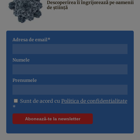
Descoperirea îi îngrijorează pe oamenii
de știință
Adresa de email*
Numele
Prenumele
Sunt de acord cu
Politica de confidentialitate
*