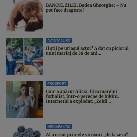
BANCUL ZILEI. Badea Gheorghe: – Nu
pot face dragoste!
AVANTAJE.RO
Îl știi pe uriașul actor? A dat cu piciorul
unui mariaj de 38 de ani...
PROSPORT
Cum a apărut Alicia, fiica marelui
fotbalist, într-o pereche de bikini.
Internetul a explodat: „Zeiță...
MEDIAFAX.RO
AI a creat primele virusuri „de la zero”.