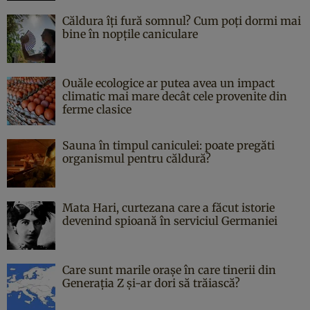
Căldura îți fură somnul? Cum poți dormi mai
bine în nopțile caniculare
Ouăle ecologice ar putea avea un impact
climatic mai mare decât cele provenite din
ferme clasice
Sauna în timpul caniculei: poate pregăti
organismul pentru căldură?
Mata Hari, curtezana care a făcut istorie
devenind spioană în serviciul Germaniei
Care sunt marile orașe în care tinerii din
Generația Z și-ar dori să trăiască?