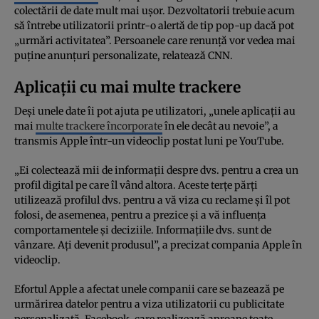
colectării de date mult mai uşor. Dezvoltatorii trebuie acum
să întrebe utilizatorii printr-o alertă de tip pop-up dacă pot
„urmări activitatea”. Persoanele care renunţă vor vedea mai
puţine anunţuri personalizate, relatează CNN.
Aplicații cu mai multe trackere
Deşi unele date îi pot ajuta pe utilizatori, „unele aplicaţii au
mai
multe trackere încorporate
în ele decât au nevoie”, a
transmis Apple într-un videoclip postat luni pe YouTube.
„Ei colectează mii de informaţii despre dvs. pentru a crea un
profil digital pe care îl vând altora. Aceste terţe părţi
utilizează profilul dvs. pentru a vă viza cu reclame şi îl pot
folosi, de asemenea, pentru a prezice şi a vă influenţa
comportamentele şi deciziile. Informaţiile dvs. sunt de
vânzare. Aţi devenit produsul”, a precizat compania Apple în
videoclip.
Efortul Apple a afectat unele companii care se bazează pe
urmărirea datelor pentru a viza utilizatorii cu publicitate
personalizată. Facebook, care realizează aproape toate