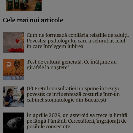
Cele mai noi articole
Cum ne formează copilăria relațiile de adulți.
Povestea psihologului care a schimbat felul
în care înțelegem iubirea
Test de cultură generală. Ce înălțime au
girafele la naștere?
(P) Prețul consultației nu spune întreaga
poveste: ce influențează costurile într-un
cabinet stomatologic din București
În aprilie 2029, un asteroid va trece la limită
pe lângă Pământ. Cercetătorii, îngrijorați de
posibile consecințe