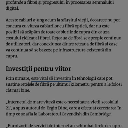
profunde a fibrei și progresului în procesarea semnalului
digital.
Aceste cabluri ajung acum la sfârșitul vieții, deoarece nu pot
concura cu viteza cablurilor cu fibră optică, dar nu este
posibil să scăpăm de toate cablurile de cupru din cauza
costului ridicat al fibrei. Rețeaua de fibră se apropie continuu
de utilizatori, dar conexiunea dintre rețeaua de fibră și case
va continua să se bazeze pe infrastructura existentă din
cupru.
Investiții pentru viitor
Prin urmare,
este vital să investim
în tehnologii care pot
susține rețelele de fibră pe ultimul kilometru pentru a le folosi
cât mai bine.
„Internetul de mare viteză este o necesitate a vieții secolului
21”, a spus autorul dr. Ergin Dinc, care a efectuat cercetarea în
timp ce se afla la Laboratorul Cavendish din Cambridge.
„Furnizorii de servicii de internet au schimbat firele de cupru