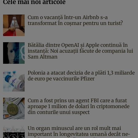
Cele mai noi articole
Cum o vacanță într-un Airbnb s-a
transformat în coșmar pentru un turist?
Bătălia dintre OpenAI și Apple continuă în
instanță: Noi acuzații făcute de compania lui
Sam Altman
Polonia a atacat decizia de a plăti 1,3 miliarde
de euro pe vaccinurile Pfizer
Cum a fost prins un agent FBI care a furat
aproape 1 milion de dolari în criptomonede
din conturile unui suspect
Un organ minuscul are un rol mult mai
important în longevitatea umană decât ne-