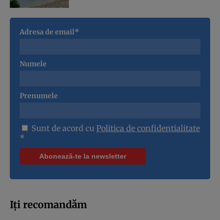
Adresa de email*
Numele
Prenumele
Sunt de acord cu
Politica de confidentialitate
*
Iți recomandăm