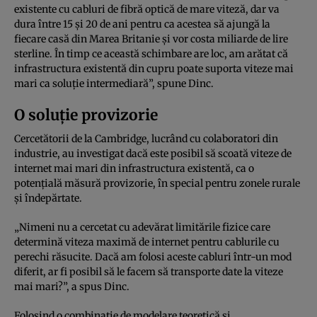
existente cu cabluri de fibră optică de mare viteză, dar va
dura între 15 și 20 de ani pentru ca acestea să ajungă la
fiecare casă din Marea Britanie și vor costa miliarde de lire
sterline. În timp ce această schimbare are loc, am arătat că
infrastructura existentă din cupru poate suporta viteze mai
mari ca soluție intermediară”, spune Dinc.
O soluție provizorie
Cercetătorii de la Cambridge, lucrând cu colaboratori din
industrie, au investigat dacă este posibil să scoată viteze de
internet mai mari din infrastructura existentă, ca o
potențială măsură provizorie, în special pentru zonele rurale
și îndepărtate.
„Nimeni nu a cercetat cu adevărat limitările fizice care
determină viteza maximă de internet pentru cablurile cu
perechi răsucite. Dacă am folosi aceste cabluri într-un mod
diferit, ar fi posibil să le facem să transporte date la viteze
mai mari?”, a spus Dinc.
Folosind o combinație de modelare teoretică și