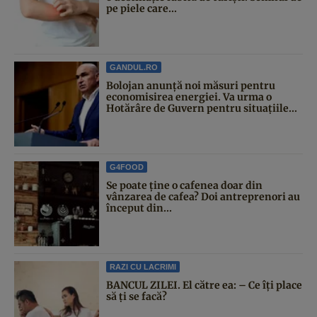
pe piele care...
GANDUL.RO
Bolojan anunță noi măsuri pentru
economisirea energiei. Va urma o
Hotărâre de Guvern pentru situațiile...
G4FOOD
Se poate ține o cafenea doar din
vânzarea de cafea? Doi antreprenori au
început din...
RAZI CU LACRIMI
BANCUL ZILEI. El către ea: – Ce îți place
să ți se facă?