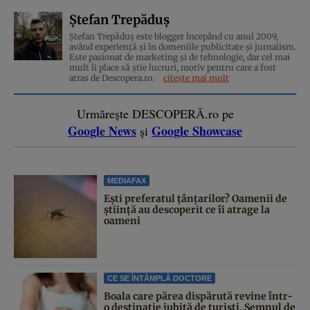
Ștefan Trepăduș
Ștefan Trepăduș este blogger începând cu anul 2009,
având experiență și în domeniile publicitate și jurnalism.
Este pasionat de marketing și de tehnologie, dar cel mai
mult îi place să știe lucruri, motiv pentru care a fost
atras de Descopera.ro.
citește mai mult
Urmărește DESCOPERĂ.ro pe
Google News
Google Showcase
și
MEDIAFAX
Ești preferatul țânțarilor? Oamenii de
știință au descoperit ce îi atrage la
oameni
CE SE ÎNTÂMPLĂ DOCTORE
Boala care părea dispărută revine într-
o destinație iubită de turiști. Semnul de