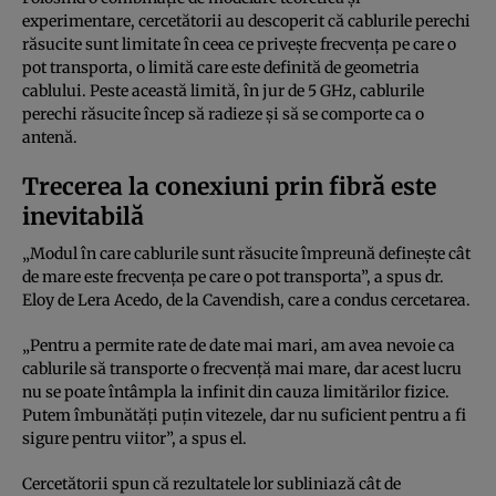
experimentare, cercetătorii au descoperit că cablurile perechi
răsucite sunt limitate în ceea ce privește frecvența pe care o
pot transporta, o limită care este definită de geometria
cablului. Peste această limită, în jur de 5 GHz, cablurile
perechi răsucite încep să radieze și să se comporte ca o
antenă.
Trecerea la conexiuni prin fibră este
inevitabilă
„Modul în care cablurile sunt răsucite împreună definește cât
de mare este frecvența pe care o pot transporta”, a spus dr.
Eloy de Lera Acedo, de la Cavendish, care a condus cercetarea.
„Pentru a permite rate de date mai mari, am avea nevoie ca
cablurile să transporte o frecvență mai mare, dar acest lucru
nu se poate întâmpla la infinit din cauza limitărilor fizice.
Putem îmbunătăți puțin vitezele, dar nu suficient pentru a fi
sigure pentru viitor”, a spus el.
Cercetătorii spun că rezultatele lor subliniază cât de