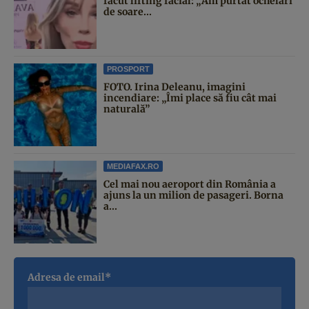
făcut lifting facial: „Am purtat ochelari
de soare...
PROSPORT
FOTO. Irina Deleanu, imagini
incendiare: „Îmi place să fiu cât mai
naturală”
MEDIAFAX.RO
Cel mai nou aeroport din România a
ajuns la un milion de pasageri. Borna
a...
Adresa de email*