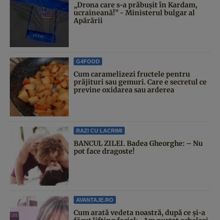
„Drona care s-a prăbușit în Kardam,
ucraineană!” - Ministerul bulgar al
Apărării
G4FOOD
Cum caramelizezi fructele pentru
prăjituri sau gemuri. Care e secretul ce
previne oxidarea sau arderea
RAZI CU LACRIMI
BANCUL ZILEI. Badea Gheorghe: – Nu
pot face dragoste!
AVANTAJE.RO
Cum arată vedeta noastră, după ce și-a