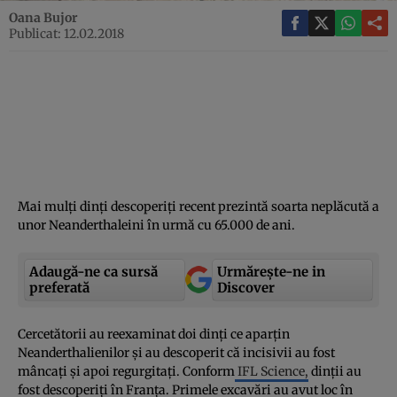
Oana Bujor
Publicat: 12.02.2018
Mai mulţi dinţi descoperiţi recent prezintă soarta neplăcută a
unor Neanderthaleini în urmă cu 65.000 de ani.
Adaugă-ne ca sursă
Urmărește-ne in
preferată
Discover
Cercetătorii au reexaminat doi dinţi ce aparţin
Neanderthalienilor şi au descoperit că incisivii au fost
mâncaţi şi apoi regurgitaţi. Conform
IFL Science,
dinţii au
fost descoperiţi în Franţa. Primele excavări au avut loc în