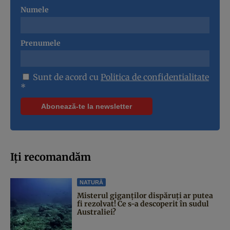
Numele
Prenumele
Sunt de acord cu
Politica de confidentialitate
*
Iți recomandăm
NATURĂ
Misterul giganților dispăruți ar putea
fi rezolvat! Ce s-a descoperit în sudul
Australiei?