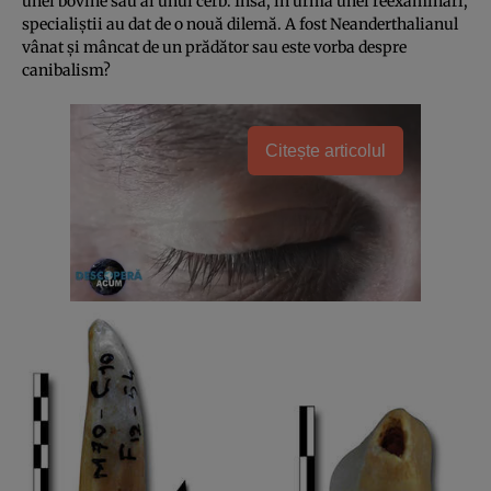
unei bovine sau ai unui cerb. Însă, în urma unei reexaminări,
specialiştii au dat de o nouă dilemă. A fost Neanderthalianul
vânat şi mâncat de un prădător sau este vorba despre
canibalism?
Citește articolul