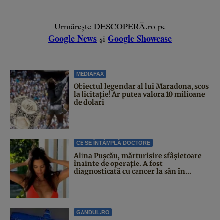
Urmărește DESCOPERĂ.ro pe
Google News
Google Showcase
și
MEDIAFAX
Obiectul legendar al lui Maradona, scos
la licitație! Ar putea valora 10 milioane
de dolari
CE SE ÎNTÂMPLĂ DOCTORE
Alina Pușcău, mărturisire sfâșietoare
înainte de operație. A fost
diagnosticată cu cancer la sân în...
GANDUL.RO