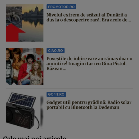
PROMOTOR.RO
Nivelul extrem de scăzut al Dunării a
dus la o descoperire rară. Era acolo de...
CIAO.RO
Poveştile de iubire care au rămas doar o
amintire! Imagini tari cu Gina Pistol,
Răzvan...
GO4IT.RO
Gadget util pentru grădină: Radio solar
portabil cu Bluetooth la Dedeman
Cele mai noi articole