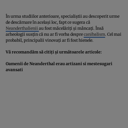
În urma studiilor anterioare, specialiştii au descoperit urme
de descărnare în acelaşi loc, fapt ce sugera că
Neanderthalienii
au fost măcelăriţi şi mâncaţi. Însă
arheologii susţin că nu ar fi vorba despre
canibalism
. Cel mai
probabil, principalii vinovaţi ar fi fost hienele.
Vă recomandăm să citiţi şi următoarele articole:
Oamenii de Neanderthal erau artizani si mestesugari
avansati