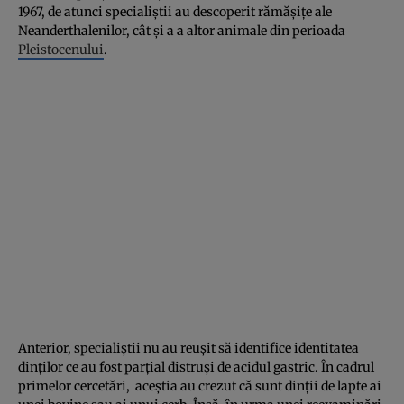
1967, de atunci specialiştii au descoperit rămăşiţe ale
Neanderthalenilor, cât şi a a altor animale din perioada
Pleistocenului
.
Anterior, specialiştii nu au reuşit să identifice identitatea
dinţilor ce au fost parţial distruşi de acidul gastric. În cadrul
primelor cercetări, aceştia au crezut că sunt dinţii de lapte ai