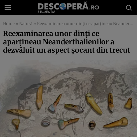
Home
»
Natură
»
Reexaminarea unor dinţi ce aparţineau Neanderthalienilor a dezvăluit un aspect şocant din trecut
Reexaminarea unor dinţi ce
aparţineau Neanderthalienilor a
dezvăluit un aspect şocant din trecut