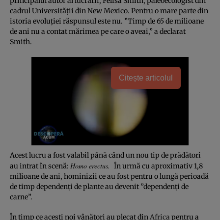
principalul autor al lucrării, Felisa Smith, paleoecologist din
cadrul Universităţii din New Mexico. Pentru o mare parte din
istoria evoluţiei răspunsul este nu. ”Timp de 65 de milioane
de ani nu a contat mărimea pe care o aveai,” a declarat
Smith.
Citește articolul
Acest lucru a fost valabil până când un nou tip de prădători
Homo erectus
.
au intrat în scenă:
În urmă cu aproximativ 1,8
milioane de ani, hominizii ce au fost pentru o lungă perioadă
de timp dependenţi de plante au devenit ”dependenţi de
carne”.
În timp ce aceşti noi vânători au plecat din
Africa
pentru a