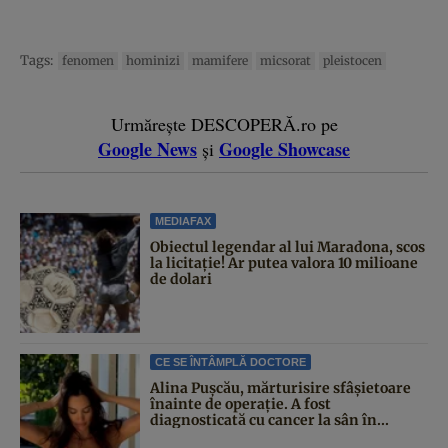
Tags:
fenomen
hominizi
mamifere
micsorat
pleistocen
Urmărește DESCOPERĂ.ro pe
Google News
Google Showcase
și
MEDIAFAX
Obiectul legendar al lui Maradona, scos
la licitație! Ar putea valora 10 milioane
de dolari
CE SE ÎNTÂMPLĂ DOCTORE
Alina Pușcău, mărturisire sfâșietoare
înainte de operație. A fost
diagnosticată cu cancer la sân în...