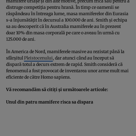
mamifere uriaşe şi din alte motive, precum frica sau pentru a
distruge competiţia pentru hrană. În timp ce oamenii se
răspândeau în întreaga lume, masa mamiferelor din Eurasia
s-a înjumătăţit în decursul a 100.000 de ani. Smith şi echipa
sa au descoperit că în Australia mamiferele au în prezent
doar 10% din masa corporală pe care o aveau în urmă cu
125.000 de ani.
În America de Nord, mamiferele masive au rezistat până la
sfârşitul
Pleistocenului
, dar atunci când au început să
dispară totul a decurs extrem de rapid. Smith consideră că
fenomenul a fost provocat de inventarea unor arme mult mai
eficiente de către Homo sapiens.
Vă recomandăm să citiţi şi următoarele articole:
Unul din patru mamifere risca sa dispara