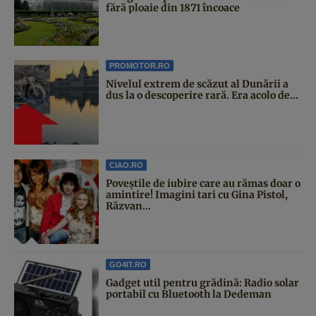
fără ploaie din 1871 încoace
PROMOTOR.RO
Nivelul extrem de scăzut al Dunării a
dus la o descoperire rară. Era acolo de...
CIAO.RO
Poveştile de iubire care au rămas doar o
amintire! Imagini tari cu Gina Pistol,
Răzvan...
GO4IT.RO
Gadget util pentru grădină: Radio solar
portabil cu Bluetooth la Dedeman