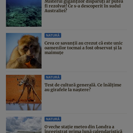
Misterul giganților dispăruți ar putea
fi rezolvat! Ce s-a descoperit în sudul
Australiei?
NATURĂ
Ceva ce savanții au crezut că este unic
oamenilor tocmai a fost observat și la
maimuțe
NATURĂ
Test de cultură generală. Ce înălțime
au girafele la naștere?
NATURĂ
O veche stație meteo din Londra a
înregistrat prima lună calendaristică