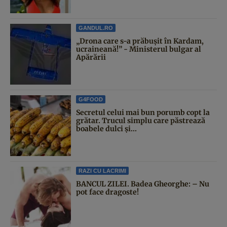
GANDUL.RO
„Drona care s-a prăbușit în Kardam,
ucraineană!” - Ministerul bulgar al
Apărării
G4FOOD
Secretul celui mai bun porumb copt la
grătar. Trucul simplu care păstrează
boabele dulci și...
RAZI CU LACRIMI
BANCUL ZILEI. Badea Gheorghe: – Nu
pot face dragoste!