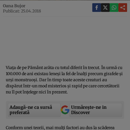
Oana Bujor
Publicat: 25.04.2018
Viaţa de pe Pământ arăta cu totul diferit în trecut. În urmă cu
100.000 de ani existau leneşi la fel de înalţi precum girafele şi
urşi monstruoşi. Dar în timp toate aceste creaturi au
dispărut într-un mod misterios şi rapid pe care cercetătorii
nu îl pot înţelege nici în prezent.
Adaugă-ne ca sursă
Urmărește-ne in
preferată
Discover
Conform unei teorii, mai mulţi factori au dus la scăderea