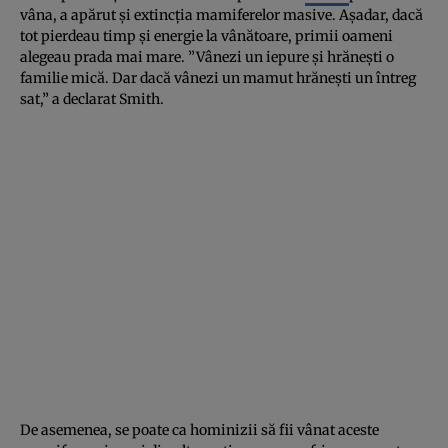
vâna, a apărut şi extincţia mamiferelor masive. Aşadar, dacă
tot pierdeau timp şi energie la vânătoare, primii oameni
alegeau prada mai mare. ”Vânezi un iepure şi hrăneşti o
familie mică. Dar dacă vânezi un mamut hrăneşti un întreg
sat,” a declarat Smith.
De asemenea, se poate ca hominizii să fii vânat aceste