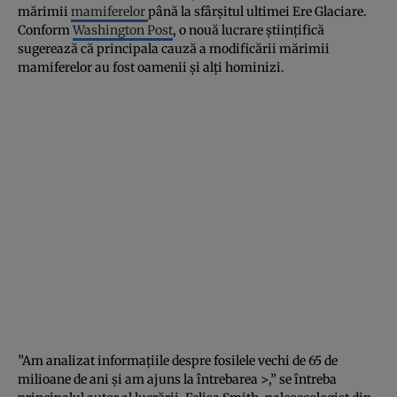
mărimii
mamiferelor
până la sfârşitul ultimei Ere Glaciare.
Conform
Washington Post
, o nouă lucrare ştiinţifică
sugerează că principala cauză a modificării mărimii
mamiferelor au fost oamenii şi alţi hominizi.
”Am analizat informaţiile despre fosilele vechi de 65 de
milioane de ani şi am ajuns la întrebarea >,” se întreba