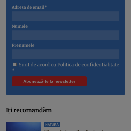
Adresa de email*
Numele
Prenumele
Sunt de acord cu
Politica de confidentialitate
*
Iți recomandăm
NATURĂ