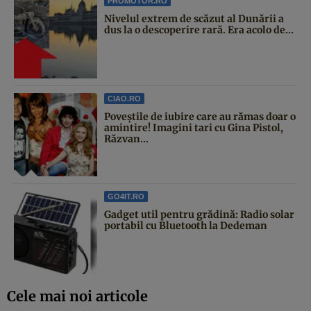
PROMOTOR.RO
Nivelul extrem de scăzut al Dunării a
dus la o descoperire rară. Era acolo de...
CIAO.RO
Poveştile de iubire care au rămas doar o
amintire! Imagini tari cu Gina Pistol,
Răzvan...
GO4IT.RO
Gadget util pentru grădină: Radio solar
portabil cu Bluetooth la Dedeman
Cele mai noi articole