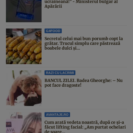
ucraineană!” - Ministerul bulgar al
Apărării
G4FOOD
Secretul celui mai bun porumb copt la
grătar. Trucul simplu care păstrează
boabele dulci și...
RAZI CU LACRIMI
BANCUL ZILEI. Badea Gheorghe: – Nu
pot face dragoste!
AVANTAJE.RO
Cum arată vedeta noastră, după ce și-a
făcut lifting facial: „Am purtat ochelari
de soare...