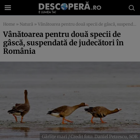
Home
»
Natură
»
Vânătoarea pentru două specii de gâscă, suspendată de judecători în România
Vânătoarea pentru două specii de
gâscă, suspendată de judecători în
România
Gârlițe mari / Credit foto: Daniel Petrescu, SOR