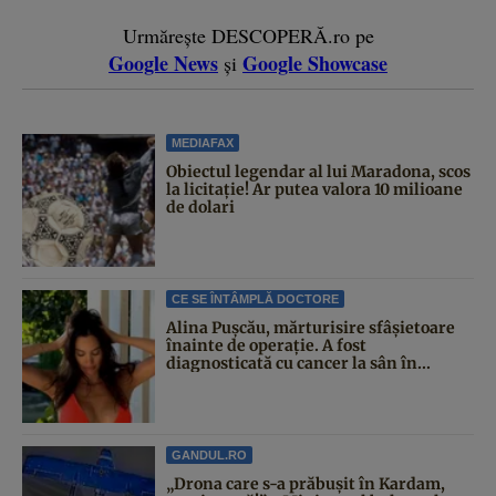
Urmărește DESCOPERĂ.ro pe
Google News
Google Showcase
și
MEDIAFAX
Obiectul legendar al lui Maradona, scos
la licitație! Ar putea valora 10 milioane
de dolari
CE SE ÎNTÂMPLĂ DOCTORE
Alina Pușcău, mărturisire sfâșietoare
înainte de operație. A fost
diagnosticată cu cancer la sân în...
GANDUL.RO
„Drona care s-a prăbușit în Kardam,