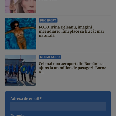
PROSPORT
FOTO. Irina Deleanu, imagini
incendiare: „Îmi place să fiu cât mai
naturală”
MEDIAFAX.RO
Cel mai nou aeroport din România a
ajuns la un milion de pasageri. Borna
a...
Adresa de email*
Numele