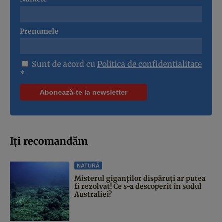
Prenumele
Sunt de acord cu
Politica de confidentialitate
*
Iți recomandăm
NATURĂ
Misterul giganților dispăruți ar putea
fi rezolvat! Ce s-a descoperit în sudul
Australiei?