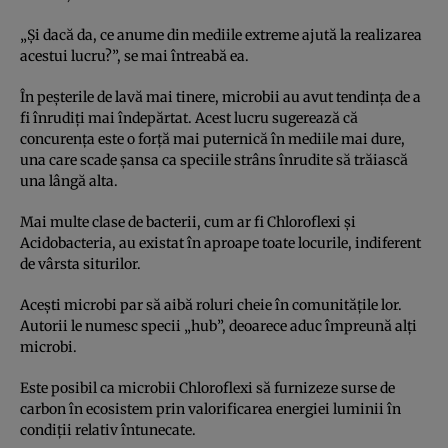
„Și dacă da, ce anume din mediile extreme ajută la realizarea
acestui lucru?”, se mai întreabă ea.
În peșterile de lavă mai tinere, microbii au avut tendința de a
fi înrudiți mai îndepărtat. Acest lucru sugerează că
concurența este o forță mai puternică în mediile mai dure,
una care scade șansa ca speciile strâns înrudite să trăiască
una lângă alta.
Mai multe clase de bacterii, cum ar fi Chloroflexi și
Acidobacteria, au existat în aproape toate locurile, indiferent
de vârsta siturilor.
Acești microbi par să aibă roluri cheie în comunitățile lor.
Autorii le numesc specii „hub”, deoarece aduc împreună alți
microbi.
Este posibil ca microbii Chloroflexi să furnizeze surse de
carbon în ecosistem prin valorificarea energiei luminii în
condiții relativ întunecate.