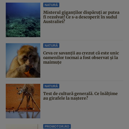
NATURĂ
Misterul giganților dispăruți ar putea
fi rezolvat! Ce s-a descoperit în sudul
Australiei?
NATURĂ
Ceva ce savanții au crezut că este unic
oamenilor tocmai a fost observat și la
maimuțe
NATURĂ
Test de cultură generală. Ce înălțime
au girafele la naștere?
PROMOTOR.RO