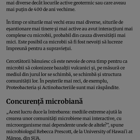
mai diverse decât locurile active geotermic sau care aveau
mai puțin de 400 de ani vechime.
În timp ce siturile mai vechi erau mai diverse, siturile de
eșantionare mai tinere și mai active au avut interacțiuni mai
complexe cu microbii, probabil din cauza diversității mai
mici. Este posibil ca microbii să fi fost nevoiți să lucreze
împreună pentru a supraviețui.
Cercetătorii bănuiesc că este nevoie de ceva timp pentru ca
microbii să colonizeze bazalții vulcanici și, pe măsură ce
mediul din jurul lor se schimbă, se schimbă și structura
comunității lor. În peșterile mai reci, de exemplu,
Proteobacteria și Actinobacteriile sunt mai răspândite.
Concurență microbiană
„Acest lucru duce la întrebarea: mediile extreme ajută la
crearea unor comunități microbiene mai interactive, cu
microorganisme mai dependente unele de altele?”, spune
microbiologul Rebecca Prescott, de la University of Hawaiʻi at
Mānoa, din SUA.