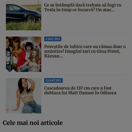
Ce se întâmplă dacă trebuie să fugi cu
Tesla în timp ce încarcă? Un atac...
CIAO.RO
Poveştile de iubire care au rămas doar o
amintire! Imagini tari cu Gina Pistol,
Răzvan...
GO4IT.RO
Cascadoarea de 137 cm care a fost
dublura lui Matt Damon în Odiseea
Cele mai noi articole