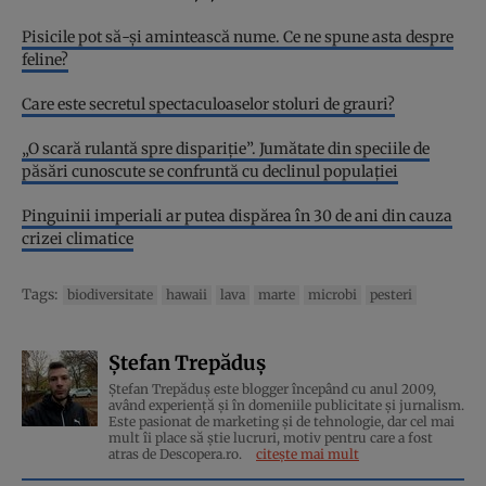
Pisicile pot să-și amintească nume. Ce ne spune asta despre
feline?
Care este secretul spectaculoaselor stoluri de grauri?
„O scară rulantă spre dispariție”. Jumătate din speciile de
păsări cunoscute se confruntă cu declinul populației
Pinguinii imperiali ar putea dispărea în 30 de ani din cauza
crizei climatice
Tags:
biodiversitate
hawaii
lava
marte
microbi
pesteri
Ștefan Trepăduș
Ștefan Trepăduș este blogger începând cu anul 2009,
având experiență și în domeniile publicitate și jurnalism.
Este pasionat de marketing și de tehnologie, dar cel mai
mult îi place să știe lucruri, motiv pentru care a fost
atras de Descopera.ro.
citește mai mult