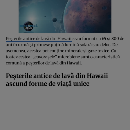
Peșterile antice de lavă din Hawaii
s-au format cu 65 și 800 de
ani în urmă și primesc puțină lumină solară sau deloc. De
asemenea, acestea pot conține minerale și gaze toxice. Cu
toate acestea, „covorașele” microbiene sunt o caracteristică
comună a peșterilor de lavă din Hawaii.
Peșterile antice de lavă din Hawaii
ascund forme de viață unice