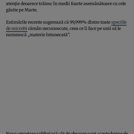
atenție deoarece trăiesc în medii foarte asemănătoare cu cele
găsite pe Marte.
Estimările recente sugerează că 99,999% dintre toate
speciile
de microbi
rămân necunoscute, ceea ce îi face pe unii să le
numească „materie întunecată”.
Noua cercetare subliniază cât de obscure sunt aceste forme de