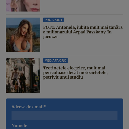
PROSPORT
FOTO. Antonela, iubita mult mai tânără
a milionarului Arpad Paszkany, în
jacuzzi
MEDIAFAX.RO
Trotinetele electrice, mult mai
periculoase decât motocicletele,
potrivit unui studiu
Adresa de email*
Numele