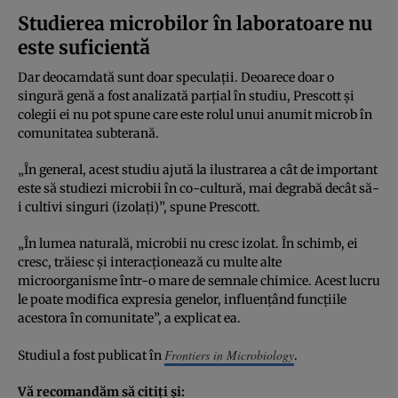
Studierea microbilor în laboratoare nu
este suficientă
Dar deocamdată sunt doar speculații. Deoarece doar o
singură genă a fost analizată parțial în studiu, Prescott și
colegii ei nu pot spune care este rolul unui anumit microb în
comunitatea subterană.
„În general, acest studiu ajută la ilustrarea a cât de important
este să studiezi microbii în co-cultură, mai degrabă decât să-
i cultivi singuri (izolați)”, spune Prescott.
„În lumea naturală, microbii nu cresc izolat. În schimb, ei
cresc, trăiesc și interacționează cu multe alte
microorganisme într-o mare de semnale chimice. Acest lucru
le poate modifica expresia genelor, influențând funcțiile
acestora în comunitate”, a explicat ea.
Frontiers in Microbiology
Studiul a fost publicat în
.
Vă recomandăm să citiți și: