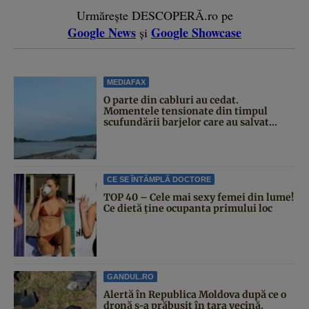
Urmărește DESCOPERĂ.ro pe
Google News
Google Showcase
și
MEDIAFAX
O parte din cabluri au cedat.
Momentele tensionate din timpul
scufundării barjelor care au salvat...
CE SE ÎNTÂMPLĂ DOCTORE
TOP 40 – Cele mai sexy femei din lume!
Ce dietă ține ocupanta primului loc
GANDUL.RO
Alertă în Republica Moldova după ce o
dronă s-a prăbușit în țara vecină.