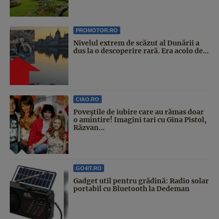
PROMOTOR.RO
Nivelul extrem de scăzut al Dunării a
dus la o descoperire rară. Era acolo de...
CIAO.RO
Poveştile de iubire care au rămas doar
o amintire! Imagini tari cu Gina Pistol,
Răzvan...
GO4IT.RO
Gadget util pentru grădină: Radio solar
portabil cu Bluetooth la Dedeman