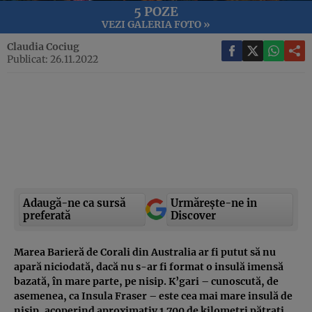
5 POZE
VEZI GALERIA FOTO »
Claudia Cociug
Publicat: 26.11.2022
Adaugă-ne ca sursă
Urmărește-ne in
preferată
Discover
Marea Barieră de Corali din Australia ar fi putut să nu
apară niciodată, dacă nu s-ar fi format o insulă imensă
bazată, în mare parte, pe nisip. K’gari – cunoscută, de
asemenea, ca Insula Fraser – este cea mai mare insulă de
nisip, acoperind aproximativ 1.700 de kilometri pătrați,