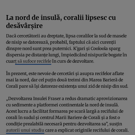
La nord de insulă, coralii lipsesc cu
desăvârșire
Dacă cercetătorii au dreptate, lipsa coralilor la sud de masele
de nisip se datorează, probabil, faptului că aici curenții
dinspre nord sunt prea puternici. K’gari și Cooloola sparg
dispersia pe distanțe lungi, împiedicând nisipurile bogate în
cuar
ț să sufoce recifele
în curs de dezvoltare.
În prezent, este nevoie de cercetări și asupra recifelor aflate
mai la nord, dar cel puțin două treimi din Marea Barieră de
Corali pare să își datoreze existența unui zid de nisip din sud.
„Dezvoltarea Insulei Fraser a redus dramatic aprovizionarea
cu sedimente a platformei continentale la nord de insulă.
Acest lucru a facilitat formarea pe scară largă a recifului de
corali în sudul și centrul Marii Bariere de Corali și a fost o
condiție prealabilă necesară pentru dezvoltarea sa”, susțin
autorii unui studiu
care a explicat originile recifului de corali.