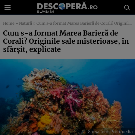
Home
»
Natură
»
Cum s-a format Marea Barieră de Corali? Originile sale misterioase, în sfârșit, explicate
Cum s-a format Marea Barieră de
Corali? Originile sale misterioase, în
sfârșit, explicate
Sursa foto: Profimedia