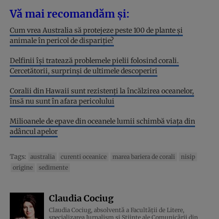
Vă mai recomandăm și:
Cum vrea Australia să protejeze peste 100 de plante și
animale în pericol de dispariție?
Delfinii își tratează problemele pielii folosind corali.
Cercetătorii, surprinși de ultimele descoperiri
Coralii din Hawaii sunt rezistenți la încălzirea oceanelor,
însă nu sunt în afara pericolului
Milioanele de epave din oceanele lumii schimbă viața din
adâncul apelor
Tags:
australia
curenti oceanice
marea bariera de corali
nisip
origine
sedimente
Claudia Cociug
Claudia Cociug, absolventă a Facultății de Litere,
specializarea Jurnalism și Științe ale Comunicării din