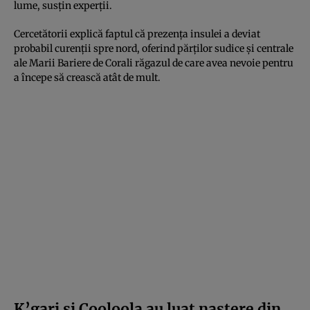
lume, susțin experții.
Cercetătorii explică faptul că prezența insulei a deviat
probabil curenții spre nord, oferind părților sudice și centrale
ale Marii Bariere de Corali răgazul de care avea nevoie pentru
a începe să crească atât de mult.
K’gari și Cooloola au luat naștere din