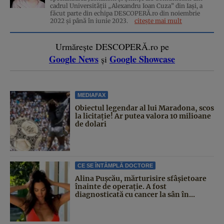
cadrul Universității „Alexandru Ioan Cuza” din Iași, a
făcut parte din echipa DESCOPERĂ.ro din noiembrie
2022 și până în iunie 2023.
citește mai mult
Urmărește DESCOPERĂ.ro pe
Google News
Google Showcase
și
MEDIAFAX
Obiectul legendar al lui Maradona, scos
la licitație! Ar putea valora 10 milioane
de dolari
CE SE ÎNTÂMPLĂ DOCTORE
Alina Pușcău, mărturisire sfâșietoare
înainte de operație. A fost
diagnosticată cu cancer la sân în...