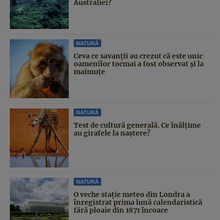
Australiei?
NATURĂ
Ceva ce savanții au crezut că este unic
oamenilor tocmai a fost observat și la
maimuțe
NATURĂ
Test de cultură generală. Ce înălțime
au girafele la naștere?
NATURĂ
O veche stație meteo din Londra a
înregistrat prima lună calendaristică
fără ploaie din 1871 încoace