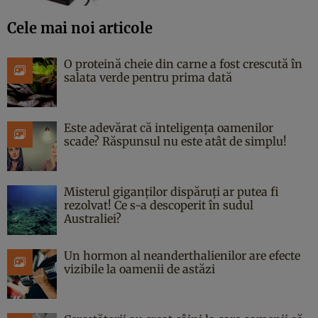
Cele mai noi articole
O proteină cheie din carne a fost crescută în
salata verde pentru prima dată
Este adevărat că inteligența oamenilor
scade? Răspunsul nu este atât de simplu!
Misterul giganților dispăruți ar putea fi
rezolvat! Ce s-a descoperit în sudul
Australiei?
Un hormon al neanderthalienilor are efecte
vizibile la oamenii de astăzi