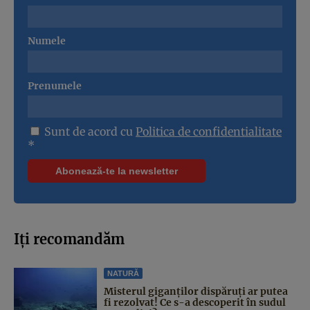
Numele
Prenumele
Sunt de acord cu
Politica de confidentialitate
*
Iți recomandăm
NATURĂ
Misterul giganților dispăruți ar putea
fi rezolvat! Ce s-a descoperit în sudul