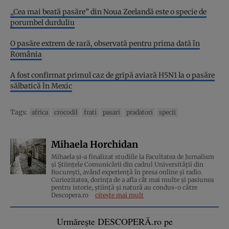
„Cea mai beată pasăre” din Noua Zeelandă este o specie de
porumbel durduliu
O pasăre extrem de rară, observată pentru prima dată în
România
A fost confirmat primul caz de gripă aviară H5N1 la o pasăre
sălbatică în Mexic
Tags:
africa
crocodil
frati
pasari
pradatori
specii
Mihaela Horchidan
Mihaela și-a finalizat studiile la Facultatea de Jurnalism
și Științele Comunicării din cadrul Universității din
București, având experiență în presa online și radio.
Curiozitatea, dorința de a afla cât mai multe și pasiunea
pentru istorie, ştiinţă şi natură au condus-o către
Descopera.ro
citește mai mult
Urmărește DESCOPERĂ.ro pe