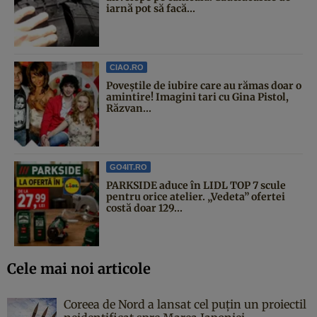
iarnă pot să facă...
CIAO.RO
Poveştile de iubire care au rămas doar o
amintire! Imagini tari cu Gina Pistol,
Răzvan...
GO4IT.RO
PARKSIDE aduce în LIDL TOP 7 scule
pentru orice atelier. „Vedeta” ofertei
costă doar 129...
Cele mai noi articole
Coreea de Nord a lansat cel puțin un proiectil