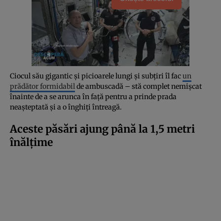
Ciocul său gigantic și picioarele lungi și subțiri îl fac
un
prădător formidabil
de ambuscadă – stă complet nemișcat
înainte de a se arunca în față pentru a prinde prada
neașteptată și a o înghiți întreagă.
Aceste păsări ajung până la 1,5 metri
înălțime