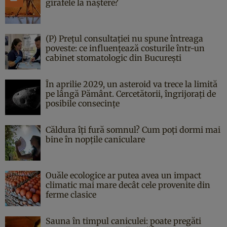
girafele la naștere?
(P) Prețul consultației nu spune întreaga
poveste: ce influențează costurile într-un
cabinet stomatologic din București
În aprilie 2029, un asteroid va trece la limită
pe lângă Pământ. Cercetătorii, îngrijorați de
posibile consecințe
Căldura îți fură somnul? Cum poți dormi mai
bine în nopțile caniculare
Ouăle ecologice ar putea avea un impact
climatic mai mare decât cele provenite din
ferme clasice
Sauna în timpul caniculei: poate pregăti