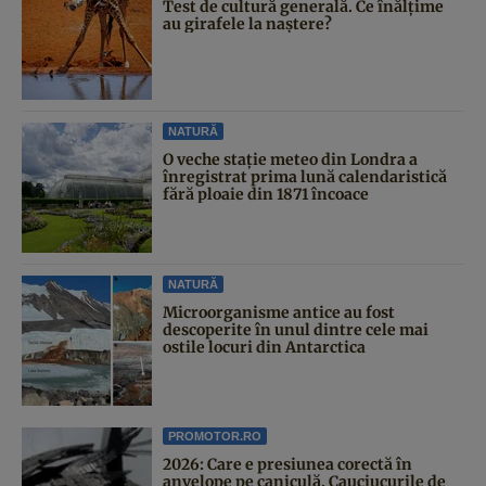
Test de cultură generală. Ce înălțime
au girafele la naștere?
NATURĂ
O veche stație meteo din Londra a
înregistrat prima lună calendaristică
fără ploaie din 1871 încoace
NATURĂ
Microorganisme antice au fost
descoperite în unul dintre cele mai
ostile locuri din Antarctica
PROMOTOR.RO
2026: Care e presiunea corectă în
anvelope pe caniculă. Cauciucurile de