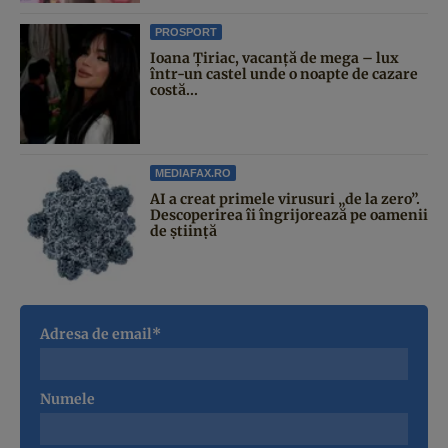
PROSPORT
Ioana Țiriac, vacanță de mega – lux
într-un castel unde o noapte de cazare
costă...
MEDIAFAX.RO
AI a creat primele virusuri „de la zero”.
Descoperirea îi îngrijorează pe oamenii
de știință
Adresa de email*
Numele