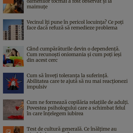
oamenilor tocmai a fost observat și la
maimuțe
Vecinul îți pune în pericol locuința? Ce poți
face dacă refuză să remedieze problema
Când cumpărăturile devin o dependență.
Cum recunoști oniomania și cum poți ieși
din acest cerc
Cum să înveți toleranța la suferință.
Abilitatea care te ajută să nu mai reacționezi
impulsiv
Cum ne formează copilăria relațiile de adulți.
Povestea psihologului care a schimbat felul
în care înțelegem iubirea
Test de cultură generală. Ce înălțime au