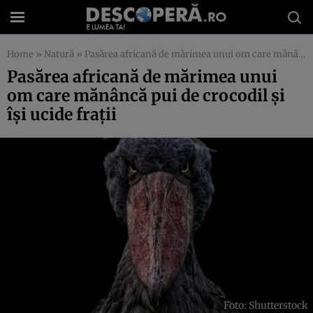
Home
»
Natură
»
Pasărea africană de mărimea unui om care mănâncă pui de crocodil și își ucide frații
Pasărea africană de mărimea unui
om care mănâncă pui de crocodil și
își ucide frații
Foto: Shutterstock