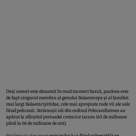
Deși uneori este denumit în mod incorect barză, pasărea este
de fapt singurul membru al genului Balaeniceps și al familiei
mai largi Balaenicipitidae, cele mai apropiate rude vii ale sale
fiind pelicanii. Strămoșii săi din ordinul Pelecaniformes au
apărut la sfârșitul perioadei cretacice (acum 145 de milioane
până la 66 de milioane de ani).
Pasărea cu cioc mare
este inclusă ca fiind vulnerabilă pe