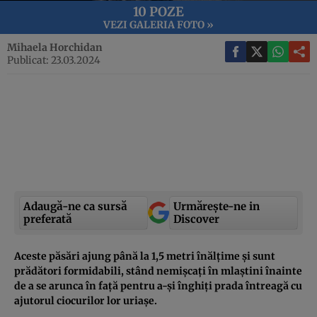
10 POZE
VEZI GALERIA FOTO »
Mihaela Horchidan
Publicat: 23.03.2024
Adaugă-ne ca sursă
Urmărește-ne in
preferată
Discover
Aceste păsări ajung până la 1,5 metri înălțime și sunt
prădători formidabili, stând nemișcați în mlaștini înainte
de a se arunca în față pentru a-și înghiți prada întreagă cu
ajutorul ciocurilor lor uriașe.