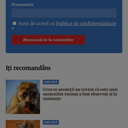
Prenumele
Sunt de acord cu
Politica de confidentialitate
*
Iți recomandăm
NATURĂ
Ceva ce savanții au crezut că este unic
oamenilor tocmai a fost observat și la
maimuțe
NATURĂ