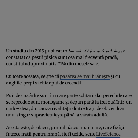
Journal of African Ornithology
Un studiu din 2015 publicat în
a
constatat că peștii pisică sunt cea mai frecventă pradă,
constituind aproximativ 71% din mesele sale.
Cu toate acestea, se știe că
pasărea se mai hrănește
și cu
anghile, șerpi și chiar pui de crocodil.
Puii de ciocârlie sunt în mare parte solitari, dar perechile care
se reproduc sunt monogame și depun până la trei ouă într-un
cuib – deși, din cauza rivalității dintre frați, de obicei doar
unul singur supraviețuiește până la vârsta adultă.
Acesta este, de obicei, primul născut mai mare, care fie își
întrece frații pentru hrană, fie îi ucide, scrie
LiveScience
.