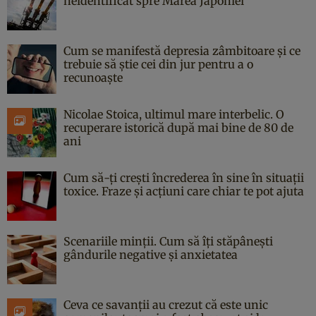
neidentificat spre Marea Japoniei
Cum se manifestă depresia zâmbitoare și ce
trebuie să știe cei din jur pentru a o
recunoaște
Nicolae Stoica, ultimul mare interbelic. O
recuperare istorică după mai bine de 80 de
ani
Cum să-ți crești încrederea în sine în situații
toxice. Fraze și acțiuni care chiar te pot ajuta
Scenariile minții. Cum să îți stăpânești
gândurile negative și anxietatea
Ceva ce savanții au crezut că este unic