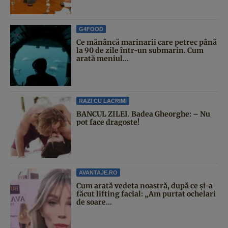
G4FOOD
Ce mănâncă marinarii care petrec până
la 90 de zile într-un submarin. Cum
arată meniul...
RAZI CU LACRIMI
BANCUL ZILEI. Badea Gheorghe: – Nu
pot face dragoste!
AVANTAJE.RO
Cum arată vedeta noastră, după ce și-a
făcut lifting facial: „Am purtat ochelari
de soare...