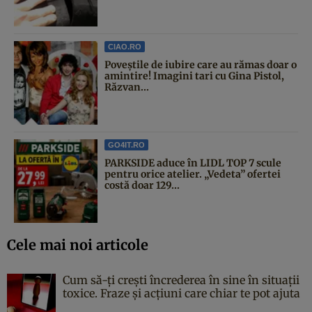
CIAO.RO
Poveştile de iubire care au rămas doar o
amintire! Imagini tari cu Gina Pistol,
Răzvan...
GO4IT.RO
PARKSIDE aduce în LIDL TOP 7 scule
pentru orice atelier. „Vedeta” ofertei
costă doar 129...
Cele mai noi articole
Cum să-ți crești încrederea în sine în situații
toxice. Fraze și acțiuni care chiar te pot ajuta