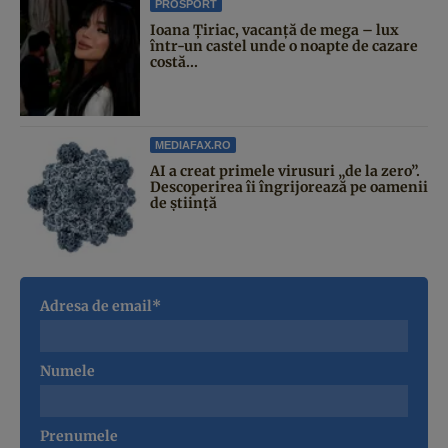
PROSPORT
Ioana Țiriac, vacanță de mega – lux
într-un castel unde o noapte de cazare
costă...
MEDIAFAX.RO
AI a creat primele virusuri „de la zero”.
Descoperirea îi îngrijorează pe oamenii
de știință
Adresa de email*
Numele
Prenumele