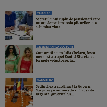
MEDIAFAX
Secretul unui cuplu de pensionari care
nu are datorii: metoda plicurilor le-a
schimbat viața
CE SE ÎNTÂMPLĂ DOCTORE
Cum arată acum Julia Chelaru, fosta
membră a trupei Exotic! Și-a etalat
formele voluptoase, la...
GANDUL.RO
Şedinţă extraordinară la Guvern.
Surprize pe ordinea de zi: în caz de
urgență, guvernul va...