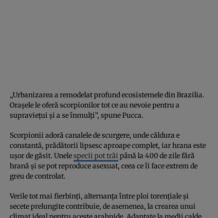
„Urbanizarea a remodelat profund ecosistemele din Brazilia.
Orașele le oferă scorpionilor tot ce au nevoie pentru a
supraviețui și a se înmulți”, spune Pucca.
Scorpionii adoră canalele de scurgere, unde căldura e
constantă, prădătorii lipsesc aproape complet, iar hrana este
ușor de găsit. Unele
specii pot trăi
până la 400 de zile fără
hrană și se pot reproduce asexuat, ceea ce îi face extrem de
greu de controlat.
Verile tot mai fierbinți, alternanța între ploi torențiale și
secete prelungite contribuie, de asemenea, la crearea unui
climat ideal pentru aceste arahnide. Adaptate la medii calde