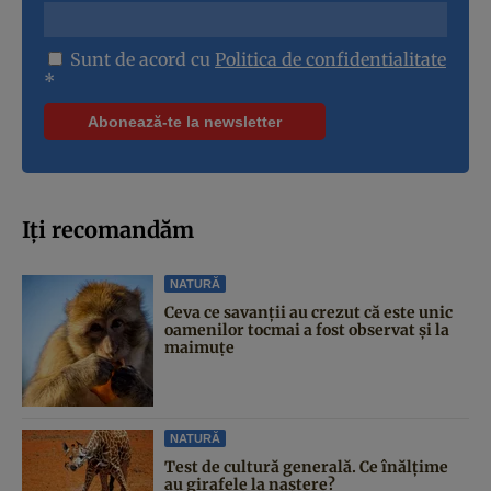
Sunt de acord cu
Politica de confidentialitate
*
Iți recomandăm
NATURĂ
Ceva ce savanții au crezut că este unic
oamenilor tocmai a fost observat și la
maimuțe
NATURĂ
Test de cultură generală. Ce înălțime
au girafele la naștere?