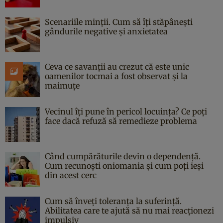
Scenariile minții. Cum să îți stăpânești
gândurile negative și anxietatea
Ceva ce savanții au crezut că este unic
oamenilor tocmai a fost observat și la
maimuțe
Vecinul îți pune în pericol locuința? Ce poți
face dacă refuză să remedieze problema
Când cumpărăturile devin o dependență.
Cum recunoști oniomania și cum poți ieși
din acest cerc
Cum să înveți toleranța la suferință.
Abilitatea care te ajută să nu mai reacționezi
impulsiv