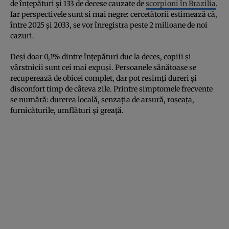
de înțepături și 133 de decese cauzate de
scorpioni în Brazilia
.
Iar perspectivele sunt si mai negre: cercetătorii estimează că,
între 2025 și 2033, se vor înregistra peste 2 milioane de noi
cazuri.
Deși doar 0,1% dintre înțepături duc la deces, copiii și
vârstnicii sunt cei mai expuși. Persoanele sănătoase se
recuperează de obicei complet, dar pot resimți dureri și
disconfort timp de câteva zile. Printre simptomele frecvente
se numără: durerea locală, senzația de arsură, roșeața,
furnicăturile, umflături și greață.