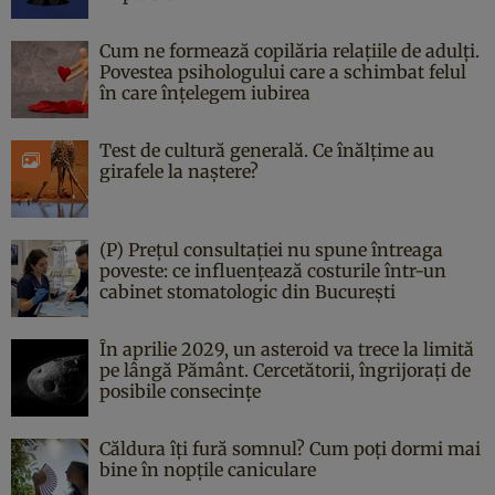
Cum ne formează copilăria relațiile de adulți.
Povestea psihologului care a schimbat felul
în care înțelegem iubirea
Test de cultură generală. Ce înălțime au
girafele la naștere?
(P) Prețul consultației nu spune întreaga
poveste: ce influențează costurile într-un
cabinet stomatologic din București
În aprilie 2029, un asteroid va trece la limită
pe lângă Pământ. Cercetătorii, îngrijorați de
posibile consecințe
Căldura îți fură somnul? Cum poți dormi mai
bine în nopțile caniculare