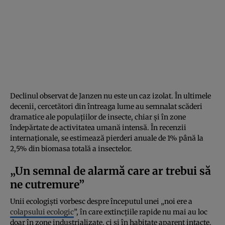
Declinul observat de Janzen nu este un caz izolat. În ultimele
decenii, cercetători din întreaga lume au semnalat scăderi
dramatice ale populațiilor de insecte, chiar și în zone
îndepărtate de activitatea umană intensă. În recenzii
internaționale, se estimează pierderi anuale de 1% până la
2,5% din biomasa totală a insectelor.
„Un semnal de alarmă care ar trebui să
ne cutremure”
Unii ecologiști vorbesc despre începutul unei „noi ere a
colapsului ecologic
”, în care extincțiile rapide nu mai au loc
doar în zone industrializate, ci și în habitate aparent intacte.