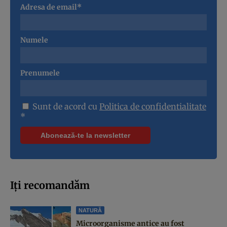
Adresa de email*
Numele
Prenumele
Sunt de acord cu
Politica de confidentialitate
*
Iți recomandăm
NATURĂ
Microorganisme antice au fost