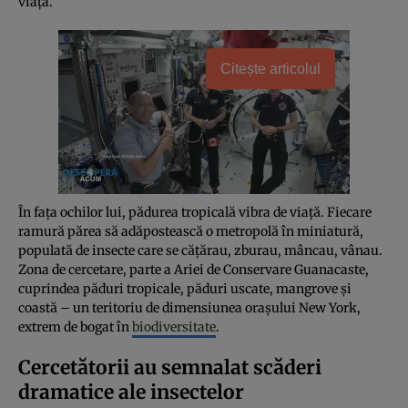
viața.
Citește articolul
În fața ochilor lui, pădurea tropicală vibra de viață. Fiecare
ramură părea să adăpostească o metropolă în miniatură,
populată de insecte care se cățărau, zburau, mâncau, vânau.
Zona de cercetare, parte a Ariei de Conservare Guanacaste,
cuprindea păduri tropicale, păduri uscate, mangrove și
coastă – un teritoriu de dimensiunea orașului New York,
extrem de bogat în
biodiversitate
.
Cercetătorii au semnalat scăderi
dramatice ale insectelor