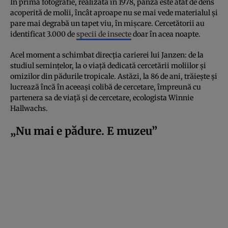
În prima fotografie, realizată în 1978, pânza este atât de dens
acoperită de molii, încât aproape nu se mai vede materialul și
pare mai degrabă un tapet viu, în mișcare. Cercetătorii au
identificat 3.000 de
specii de insecte
doar în acea noapte.
Acel moment a schimbat direcția carierei lui Janzen: de la
studiul semințelor, la o viață dedicată cercetării moliilor și
omizilor din pădurile tropicale. Astăzi, la 86 de ani, trăiește și
lucrează încă în aceeași colibă de cercetare, împreună cu
partenera sa de viață și de cercetare, ecologista Winnie
Hallwachs.
„Nu mai e pădure. E muzeu”