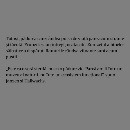
Totuși, pădurea care cândva pulsa de viață pare acum stranie
și tăcută. Frunzele stau întregi, neatacate. Zumzetul albinelor
sălbatice a dispărut. Ramurile cândva vibrante sunt acum
pustii.
„Este ca o seră sterilă, nu ca o pădure vie. Parcă am fi într-un
muzeu al naturii, nu într-un ecosistem funcțional”, spun
Janzen și Hallwachs.