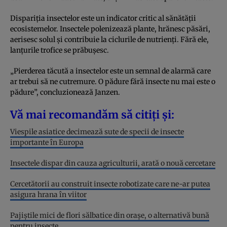
Dispariția insectelor este un indicator critic al sănătății
ecosistemelor. Insectele polenizează plante, hrănesc păsări,
aerisesc solul și contribuie la ciclurile de nutrienți. Fără ele,
lanțurile trofice se prăbușesc.
„Pierderea tăcută a insectelor este un semnal de alarmă care
ar trebui să ne cutremure. O pădure fără insecte nu mai este o
pădure”, concluzionează Janzen.
Vă mai recomandăm să citiți și:
Viespile asiatice decimează sute de specii de insecte
importante în Europa
Insectele dispar din cauza agriculturii, arată o nouă cercetare
Cercetătorii au construit insecte robotizate care ne-ar putea
asigura hrana în viitor
Pajiștile mici de flori sălbatice din orașe, o alternativă bună
pentru insecte