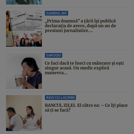
GANDUL.RO
„Prima doamnă” a țării își publică
declarația de avere, după un an de
presiuni jurnalistice....
G4FOOD
Ce faci dacă te îneci cu mâncare și ești
singur acasă. Un medic explică
manevra...
RAZI CU LACRIMI
BANCUL ZILEI. El către ea: – Ce îți place
să ți se facă?