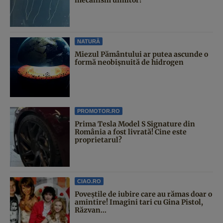
NATURĂ
Miezul Pământului ar putea ascunde o
formă neobișnuită de hidrogen
PROMOTOR.RO
Prima Tesla Model S Signature din
România a fost livrată! Cine este
proprietarul?
CIAO.RO
Poveştile de iubire care au rămas doar o
amintire! Imagini tari cu Gina Pistol,
Răzvan...