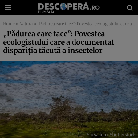
Home
»
Natură
»
„Pădurea care tace”: Povestea ecologistului care a documentat dispariția tăcută a insectelor
„Pădurea care tace”: Povestea
ecologistului care a documentat
dispariția tăcută a insectelor
Sursa foto: Shutterstock