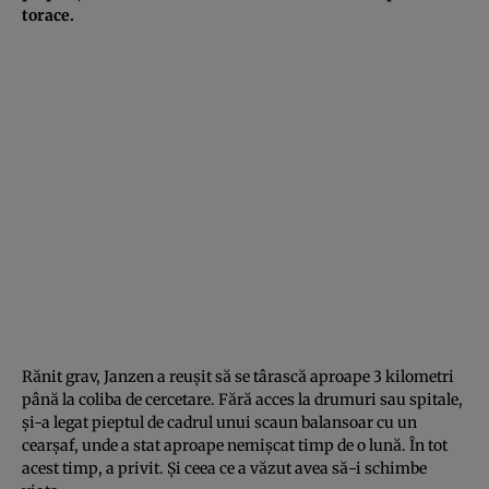
torace.
Rănit grav, Janzen a reușit să se târască aproape 3 kilometri
până la coliba de cercetare. Fără acces la drumuri sau spitale,
și-a legat pieptul de cadrul unui scaun balansoar cu un
cearșaf, unde a stat aproape nemișcat timp de o lună. În tot
acest timp, a privit. Și ceea ce a văzut avea să-i schimbe