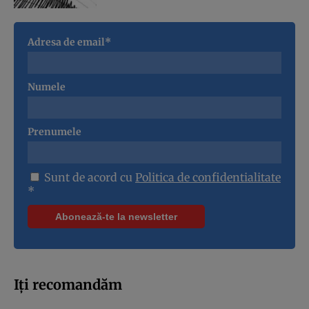
Adresa de email*
Numele
Prenumele
Sunt de acord cu
Politica de confidentialitate
*
Iți recomandăm