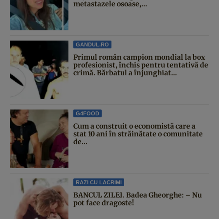
metastazele osoase,...
GANDUL.RO
Primul român campion mondial la box
profesionist, închis pentru tentativă de
crimă. Bărbatul a înjunghiat...
G4FOOD
Cum a construit o economistă care a
stat 10 ani în străinătate o comunitate
de...
RAZI CU LACRIMI
BANCUL ZILEI. Badea Gheorghe: – Nu
pot face dragoste!