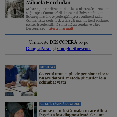
Mihaela Horchidan
Mihaela și-a finalizat studiile la Facultatea de Jurnalism
și Științele Comunicării din cadrul Universității din
București, având experiență în presa online și radio.
Curiozitatea, dorința de a afla cât mai multe și pasiunea
pentru istorie, ştiinţă şi natură au condus-o către
Descopera.ro
citește mai mult
Urmărește DESCOPERĂ.ro pe
Google News
Google Showcase
și
MEDIAFAX
Secretul unui cuplu de pensionari care
nu are datorii: metoda plicurilor le-a
schimbat viața
CE SE ÎNTÂMPLĂ DOCTORE
Cum se manifestă boala cu care Alina
Pușcău a fost diagnosticată! Ce sunt