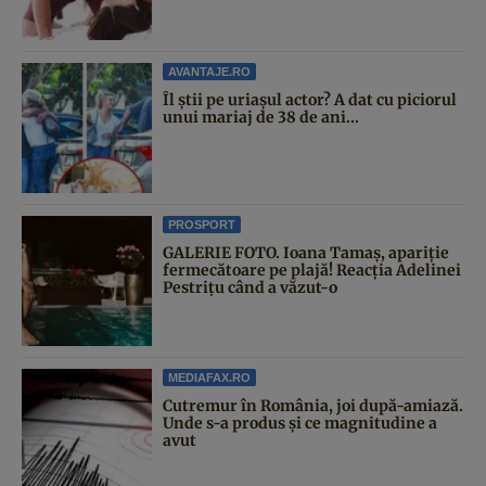
AVANTAJE.RO
Îl știi pe uriașul actor? A dat cu piciorul
unui mariaj de 38 de ani...
PROSPORT
GALERIE FOTO. Ioana Tamaş, apariție
fermecătoare pe plajă! Reacția Adelinei
Pestrițu când a văzut-o
MEDIAFAX.RO
Cutremur în România, joi după-amiază.
Unde s-a produs și ce magnitudine a
avut