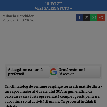
10 POZE
VEZI GALERIA FOTO »
Mihaela Horchidan
Publicat: 05.07.2026
Adaugă-ne ca sursă
Urmărește-ne in
preferată
Discover
Un climatolog de renume respinge ferm afirmațiile dintr-
un raport major al Guvernului SUA, argumentând că
cercetarea sa a fost reprezentată complet greșit pentru a
subestima rolul activității umane în procesul încălzirii
globale.