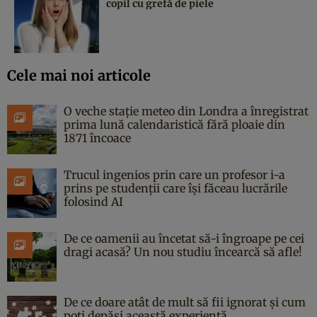
copil cu grefă de piele
Cele mai noi articole
O veche stație meteo din Londra a înregistrat
prima lună calendaristică fără ploaie din
1871 încoace
Trucul ingenios prin care un profesor i-a
prins pe studenții care își făceau lucrările
folosind AI
De ce oamenii au încetat să-i îngroape pe cei
dragi acasă? Un nou studiu încearcă să afle!
De ce doare atât de mult să fii ignorat și cum
poți depăși această experiență