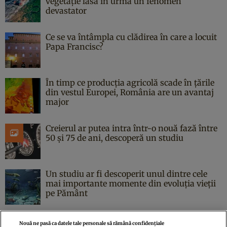
vegetație lasă în urmă un fenomen
devastator
Ce se va întâmpla cu clădirea în care a locuit
Papa Francisc?
În timp ce producția agricolă scade în țările
din vestul Europei, România are un avantaj
major
Creierul ar putea intra într-o nouă fază între
50 și 75 de ani, descoperă un studiu
Un studiu ar fi descoperit unul dintre cele
mai importante momente din evoluția vieții
pe Pământ
Nouă ne pasă ca datele tale personale să rămână confidențiale