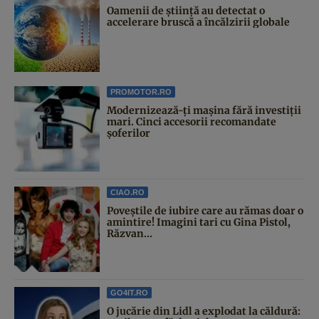
Oamenii de știință au detectat o
accelerare bruscă a încălzirii globale
PROMOTOR.RO
Modernizează-ți mașina fără investiții
mari. Cinci accesorii recomandate
șoferilor
CIAO.RO
Poveştile de iubire care au rămas doar o
amintire! Imagini tari cu Gina Pistol,
Răzvan...
GO4IT.RO
O jucărie din Lidl a explodat la căldură: