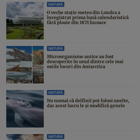
NATURĂ
O veche stație meteo din Londra a
înregistrat prima lună calendaristică
fără ploaie din 1871 încoace
NATURĂ
Microorganisme antice au fost
descoperite în unul dintre cele mai
ostile locuri din Antarctica
NATURĂ
Nu numai că delfinii pot folosi unelte,
dar acest lucru le și modifică genele
NATURĂ