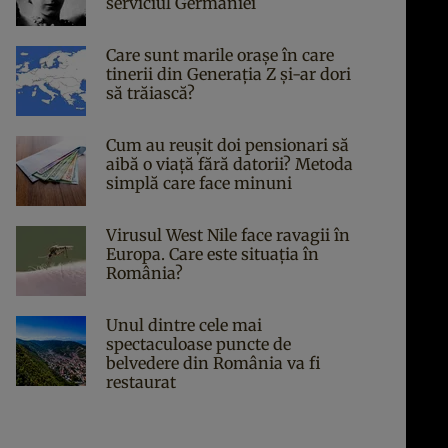
serviciul Germaniei
Care sunt marile orașe în care
tinerii din Generația Z și-ar dori
să trăiască?
Cum au reușit doi pensionari să
aibă o viață fără datorii? Metoda
simplă care face minuni
Virusul West Nile face ravagii în
Europa. Care este situația în
România?
Unul dintre cele mai
spectaculoase puncte de
belvedere din România va fi
restaurat