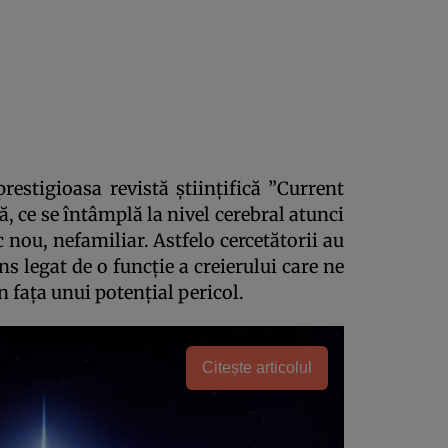
restigioasa revistă ştiinţifică ”Current
tă, ce se întâmplă la nivel cerebral atunci
nou, nefamiliar. Astfelo cercetătorii au
ns legat de o funcţie a creierului care ne
n faţa unui potenţial pericol.
Citește articolul