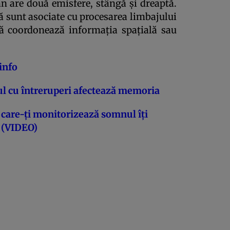
n are două emisfere, stângă şi dreaptă.
 sunt asociate cu procesarea limbajului
tă coordonează informaţia spaţială sau
info
 cu întreruperi afectează memoria
care-ţi monitorizează somnul îţi
 (VIDEO)