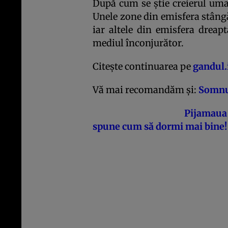
După cum se ştie creierul uma
Unele zone din emisfera stângă
iar altele din emisfera dreap
mediul înconjurător.
Citeşte continuarea pe
gandul.
Vă mai recomandăm şi:
Somnul
Pijamaua 
spune cum să dormi mai bine!