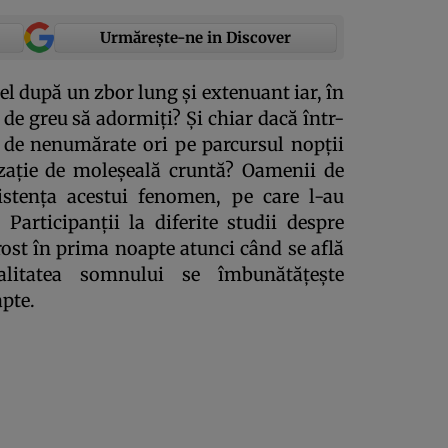
Urmărește-ne in Discover
el după un zbor lung şi extenuant iar, în
 de greu să adormiţi? Şi chiar dacă într-
zit de nenumărate ori pe parcursul nopţii
zaţie de moleşeală cruntă? Oamenii de
xistenţa acestui fenomen, pe care l-au
Participanţii la diferite studii despre
ost în prima noapte atunci când se află
litatea somnului se îmbunătăţeşte
apte.