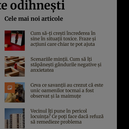
 te odihneşti
Cele mai noi articole
Cum să-ți crești încrederea în
sine în situații toxice. Fraze și
acțiuni care chiar te pot ajuta
Scenariile minții. Cum să îți
stăpânești gândurile negative și
anxietatea
Ceva ce savanții au crezut că este
unic oamenilor tocmai a fost
observat și la maimuțe
Vecinul îți pune în pericol
locuința? Ce poți face dacă refuză
să remedieze problema