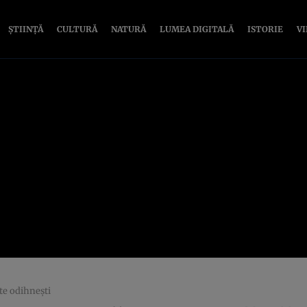
ȘTIINȚĂ
CULTURĂ
NATURĂ
LUMEA DIGITALĂ
ISTORIE
V
 te odihneşti