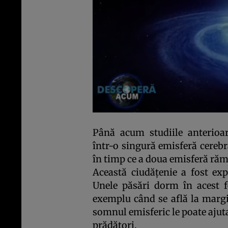
Până acum studiile anterioa
într-o singură emisferă cerebr
în timp ce a doua emisferă răm
Această ciudăţenie a fost expl
Unele păsări dorm în acest fe
exemplu când se află la margin
somnul emisferic le poate ajuta 
prădători.