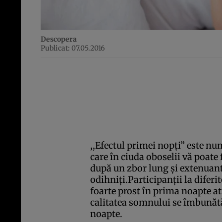
Descopera
Publicat: 07.05.2016
,,Efectul primei nopţi” este n
care în ciuda oboselii vă poate
după un zbor lung şi extenuant 
odihniţi.Participanţii la difer
foarte prost în prima noapte at
calitatea somnului se îmbunătă
noapte.