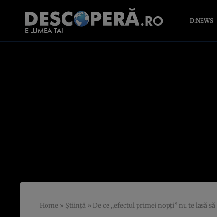
D:NEWS
Home
»
Știință
»
De ce ,,efectul primei nopţi” nu te lasă să