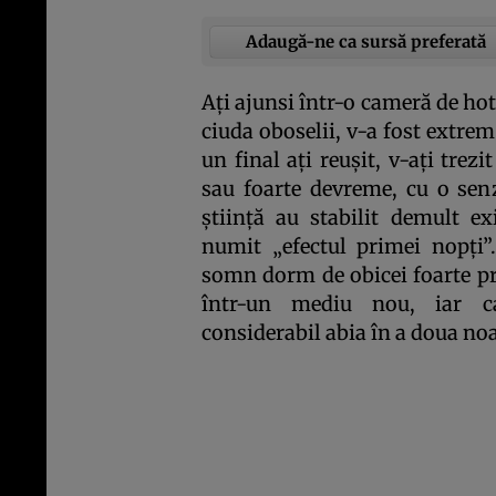
Adaugă-ne ca sursă preferată
Aţi ajunsi într-o cameră de hot
ciuda oboselii, v-a fost extrem
un final aţi reuşit, v-aţi tre
sau foarte devreme, cu o sen
ştiinţă au stabilit demult e
numit „efectul primei nopţi”. 
somn dorm de obicei foarte pr
într-un mediu nou, iar ca
considerabil abia în a doua no