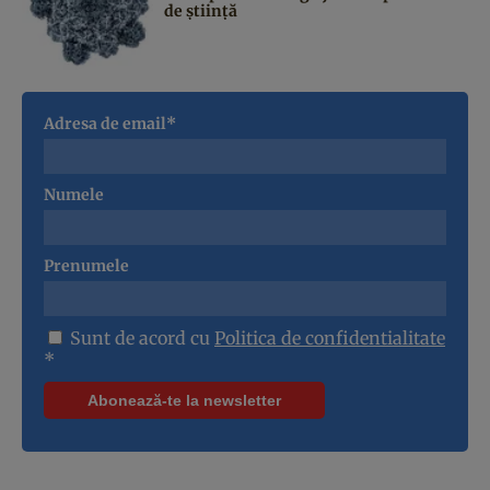
de știință
Adresa de email*
Numele
Prenumele
Sunt de acord cu
Politica de confidentialitate
*