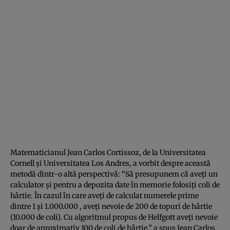
Matematicianul Jean Carlos Cortissoz, de la Universitatea
Cornell şi Universitatea Los Andres, a vorbit despre această
metodă dintr-o altă perspectivă: “Să presupunem că aveţi un
calculator şi pentru a depozita date în memorie folosiţi coli de
hârtie. În cazul în care aveţi de calculat numerele prime
dintre 1 şi 1.000.000 , aveţi nevoie de 200 de topuri de hârtie
(10.000 de coli). Cu algoritmul propus de Helfgott aveţi nevoie
doar de aproximativ 100 de coli de hârtie,” a spus Jean Carlos