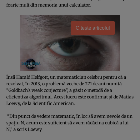
foarte mult din memoria unui calculator.
Citește articolul
Însă Harald Helfgott, un matematician celebru pentru că a
rezolvat, în 2013, o problemă veche de 271 de ani numită
”Goldbach’s weak conjecture”, a găsit o metodă de a
eficientiza algoritmul. Acest lucru este confirmat şi de Matías
Loewy, de la Scientific American.
“Din punct de vedere matematic, în loc să avem nevoie de un
spaţiu N, acum este suficient să avem rădăcina cubică a lui
N,” a scris Loewy