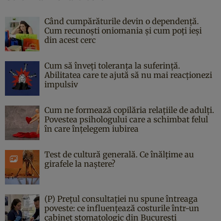
Când cumpărăturile devin o dependență.
Cum recunoști oniomania și cum poți ieși
din acest cerc
Cum să înveți toleranța la suferință.
Abilitatea care te ajută să nu mai reacționezi
impulsiv
Cum ne formează copilăria relațiile de adulți.
Povestea psihologului care a schimbat felul
în care înțelegem iubirea
Test de cultură generală. Ce înălțime au
girafele la naștere?
(P) Prețul consultației nu spune întreaga
poveste: ce influențează costurile într-un
cabinet stomatologic din București