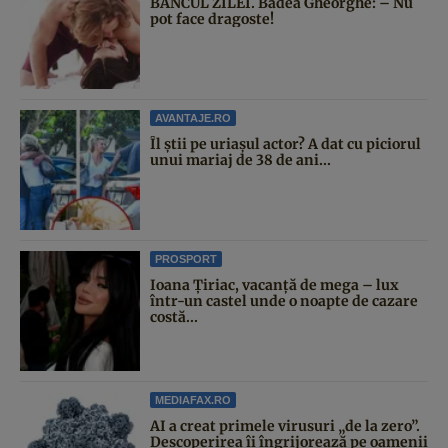
BANCUL ZILEI. Badea Gheorghe: – Nu
pot face dragoste!
AVANTAJE.RO
Îl știi pe uriașul actor? A dat cu piciorul
unui mariaj de 38 de ani...
PROSPORT
Ioana Țiriac, vacanță de mega – lux
într-un castel unde o noapte de cazare
costă...
MEDIAFAX.RO
AI a creat primele virusuri „de la zero”.
Descoperirea îi îngrijorează pe oamenii