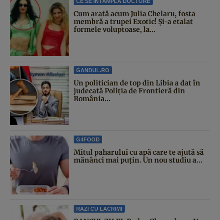
CE SE ÎNTÂMPLĂ DOCTORE
Cum arată acum Julia Chelaru, fosta
membră a trupei Exotic! Și-a etalat
formele voluptoase, la...
GANDUL.RO
Un politician de top din Libia a dat în
judecată Poliția de Frontieră din
România...
G4FOOD
Mitul paharului cu apă care te ajută să
mănânci mai puțin. Un nou studiu a...
RAZI CU LACRIMI