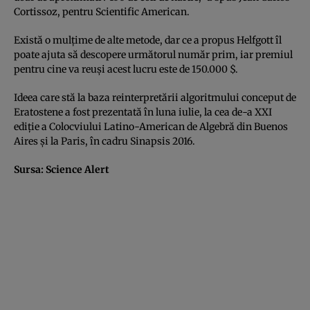
Cortissoz, pentru Scientific American.
Există o mulţime de alte metode, dar ce a propus Helfgott îl
poate ajuta să descopere următorul număr prim, iar premiul
pentru cine va reuşi acest lucru este de 150.000 $.
Ideea care stă la baza reinterpretării algoritmului conceput de
Eratostene a fost prezentată în luna iulie, la cea de-a XXI
ediţie a Colocviului Latino-American de Algebră din Buenos
Aires şi la Paris, în cadru Sinapsis 2016.
Sursa:
Science Alert