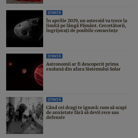
ȘTIINȚĂ
În aprilie 2029, un asteroid va trece la
limită pe lângă Pământ. Cercetătorii,
îngrijorați de posibile consecințe
ȘTIINȚĂ
Astronomii ar fi descoperit prima
exolună din afara Sistemului Solar
ȘTIINȚĂ
Când cei dragi te ignoră: cum să scapi
de anxietate fără să devii rece sau
defensiv