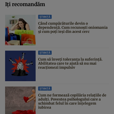
Iți recomandăm
ȘTIINȚĂ
Când cumpărăturile devin o
dependență. Cum recunoști oniomania
și cum poți ieși din acest cerc
ȘTIINȚĂ
Cum să înveți toleranța la suferință.
Abilitatea care te ajută să nu mai
reacționezi impulsiv
ȘTIINȚĂ
Cum ne formează copilăria relațiile de
adulți. Povestea psihologului care a
schimbat felul în care înțelegem
iubirea