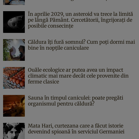
În aprilie 2029, un asteroid va trece la limită
pe lângă Pământ. Cercetătorii, îngrijorați de
posibile consecințe
Căldura îți fură somnul? Cum poți dormi mai
bine în nopțile caniculare
Ouăle ecologice ar putea avea un impact
climatic mai mare decât cele provenite din
ferme clasice
Sauna în timpul caniculei: poate pregăti
organismul pentru căldură?
Mata Hari, curtezana care a făcut istorie
devenind spioană în serviciul Germaniei