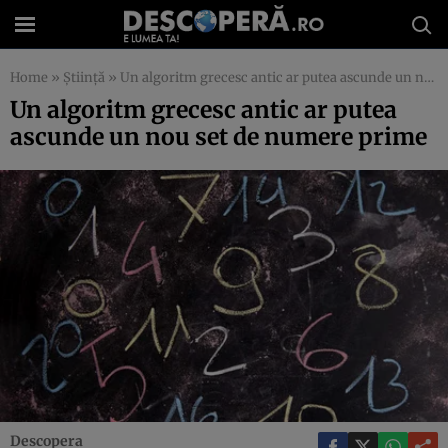
Home
»
Știință
»
Un algoritm grecesc antic ar putea ascunde un nou set de numere prime
Un algoritm grecesc antic ar putea
ascunde un nou set de numere prime
Descopera