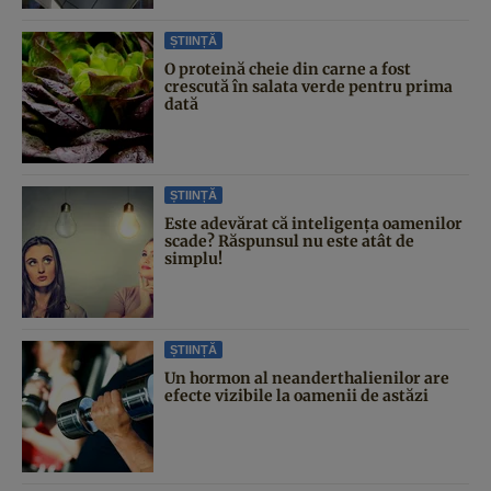
ȘTIINȚĂ
O proteină cheie din carne a fost
crescută în salata verde pentru prima
dată
ȘTIINȚĂ
Este adevărat că inteligența oamenilor
scade? Răspunsul nu este atât de
simplu!
ȘTIINȚĂ
Un hormon al neanderthalienilor are
efecte vizibile la oamenii de astăzi