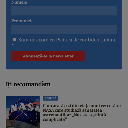
Numele
Prenumele
Sunt de acord cu
Politica de confidentialitate
*
Iți recomandăm
ȘTIINȚĂ
Cum arată o zi din viața unui cercetător
NASA care studiază sănătatea
astronauților: „Nu este o știință
complicată”