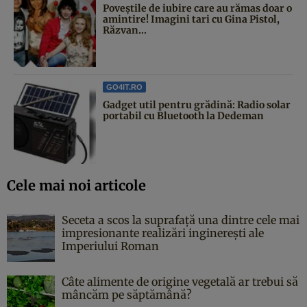
Poveştile de iubire care au rămas doar o
amintire! Imagini tari cu Gina Pistol,
Răzvan...
GO4IT.RO
Gadget util pentru grădină: Radio solar
portabil cu Bluetooth la Dedeman
Cele mai noi articole
Seceta a scos la suprafață una dintre cele mai
impresionante realizări inginerești ale
Imperiului Roman
Câte alimente de origine vegetală ar trebui să
mâncăm pe săptămână?