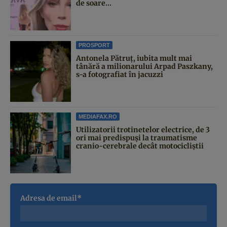
de soare...
PROSPORT
Antonela Pătruț, iubita mult mai
tânără a milionarului Arpad Paszkany,
s-a fotografiat în jacuzzi
MEDIAFAX.RO
Utilizatorii trotinetelor electrice, de 3
ori mai predispuși la traumatisme
cranio-cerebrale decât motocicliștii
Adresa de email*