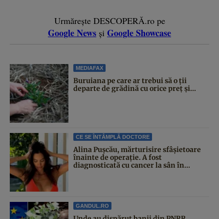
Urmărește DESCOPERĂ.ro pe
Google News
Google Showcase
și
MEDIAFAX
Buruiana pe care ar trebui să o ții
departe de grădină cu orice preț și...
CE SE ÎNTÂMPLĂ DOCTORE
Alina Pușcău, mărturisire sfâșietoare
înainte de operație. A fost
diagnosticată cu cancer la sân în...
GANDUL.RO
Unde au dispărut banii din PNRR