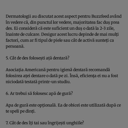
Dermatologii au discutat acest aspect pentru Buzzfeed având
în vedere că, din punctul lor vedere, majoritatea fac duş prea
des. Ei consideră că este suficient un duş o dată la 2-3 zile,
înainte de culcare. Desigur acest lucru depinde de mai mulţi
factori, cum ar fi tipul de piele sau cât de activă sunteţi ca
persoană.
5. Cât de des foloseşti aţă dentară?
Asociaţia Americană pentru igienă dentară recomandă
folosirea aţei dentare o dată pe zi. Însă, eficienţa ei nu a fost
niciodată testată printr-un studiu.
6. Ar trebui să folosesc apă de gură?
Apa de gură este opţională. Ea de obicei este utilizată după ce
te speli pe dinţi.
7. Cât de des îţi tai sau îngrijeşti unghiile?