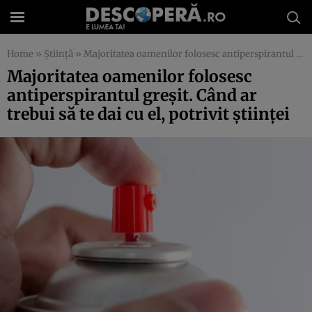
Home
»
Știință
»
Majoritatea oamenilor folosesc antiperspirantul greşit. Când ar trebui să te dai cu el, potrivit ştiinţei
Majoritatea oamenilor folosesc
antiperspirantul greşit. Când ar
trebui să te dai cu el, potrivit ştiinţei