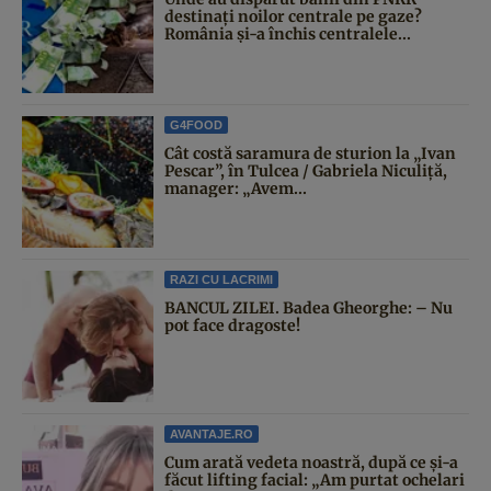
destinați noilor centrale pe gaze?
România și-a închis centralele...
G4FOOD
Cât costă saramura de sturion la „Ivan
Pescar”, în Tulcea / Gabriela Niculiță,
manager: „Avem...
RAZI CU LACRIMI
BANCUL ZILEI. Badea Gheorghe: – Nu
pot face dragoste!
AVANTAJE.RO
Cum arată vedeta noastră, după ce și-a
făcut lifting facial: „Am purtat ochelari