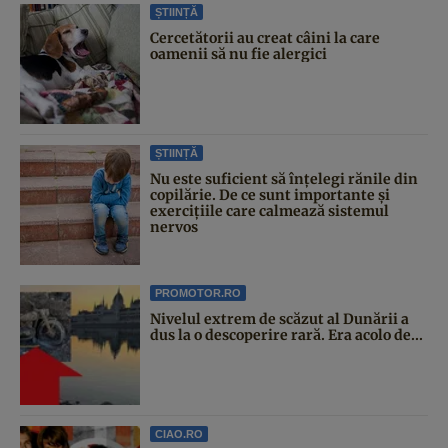
ȘTIINȚĂ
Cercetătorii au creat câini la care
oamenii să nu fie alergici
ȘTIINȚĂ
Nu este suficient să înțelegi rănile din
copilărie. De ce sunt importante și
exercițiile care calmează sistemul
nervos
PROMOTOR.RO
Nivelul extrem de scăzut al Dunării a
dus la o descoperire rară. Era acolo de...
CIAO.RO